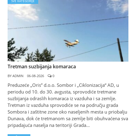
SVE KATEGORIJE
Tretman suzbijanja komaraca
BY
ADMIN
06-08-2026
0
Preduzeće „Oris” d.o.o. Sombor i „Ciklonizacija“ AD, u
periodu od 10. do 30. avgusta, sprovodiće tretmane
suzbijanja odraslih komaraca iz vazduha i sa zemlje.
Tretman iz vazduha sprovodiće se na području grada
Sombora i zaštitne zone oko naseljenih mesta u priobalju
Dunava, dok će tretmanom sa zemlje biti obuhvaćena sva
pripadajuća naselja na teritoriji Grada…