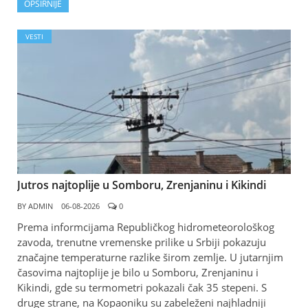
OPŠIRNIJE
VESTI
Jutros najtoplije u Somboru, Zrenjaninu i Kikindi
BY
ADMIN
06-08-2026
0
Prema informcijama Republičkog hidrometeorološkog
zavoda, trenutne vremenske prilike u Srbiji pokazuju
značajne temperaturne razlike širom zemlje. U jutarnjim
časovima najtoplije je bilo u Somboru, Zrenjaninu i
Kikindi, gde su termometri pokazali čak 35 stepeni. S
druge strane, na Kopaoniku su zabeleženi najhladniji