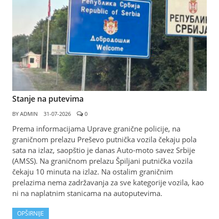
Stanje na putevima
BY
ADMIN
31-07-2026
0
Prema informacijama Uprave granične policije, na
graničnom prelazu Preševo putnička vozila čekaju pola
sata na izlaz, saopštio je danas Auto-moto savez Srbije
(AMSS). Na graničnom prelazu Špiljani putnička vozila
čekaju 10 minuta na izlaz. Na ostalim graničnim
prelazima nema zadržavanja za sve kategorije vozila, kao
ni na naplatnim stanicama na autoputevima.
OPŠIRNIJE