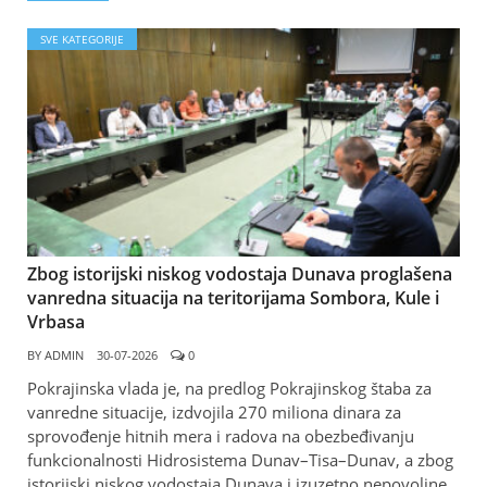
SVE KATEGORIJE
Zbog istorijski niskog vodostaja Dunava proglašena
vanredna situacija na teritorijama Sombora, Kule i
Vrbasa
BY
ADMIN
30-07-2026
0
Pokrajinska vlada jе, na predlog Pokrajinskog štaba za
vanredne situacije, izdvojila 270 miliona dinara za
sprovođenje hitnih mera i radova na obezbeđivanju
funkcionalnosti Hidrosistema Dunav–Tisa–Dunav, a zbog
istorijski niskog vodostaja Dunava i izuzetno nepovoljne