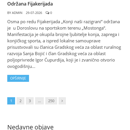
Održana Fijakerijada
BY
ADMIN
29-07-2026
0
Osma po redu Fijakerijada „Konji naši razigrani“ održana
je u Doroslovu na sportskom terenu „Mostonga“.
Manifestacija je okupila brojne ljubitelje konja, zaprega i
konjičkog sporta, a ispred lokalne samouprave
prisustvovali su članica Gradskog veća za oblast ruralnog
razvoja Sanja Bojić i član Gradskog veća za oblast
poljoprivrede Igor Ćupurdija, koji je i zvanično otvorio
ovogodišnju…
OPŠIRNIJE
Next
1
2
3
…
250
Nedavne objave