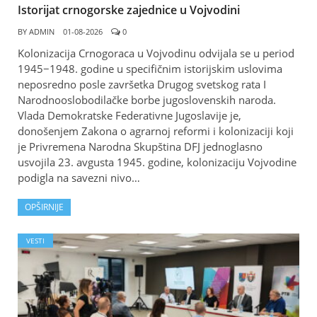
Istorijat crnogorske zajednice u Vojvodini
BY
ADMIN
01-08-2026
0
Kolonizacija Crnogoraca u Vojvodinu odvijala se u period
1945−1948. godine u specifičnim istorijskim uslovima
neposredno posle završetka Drugog svetskog rata I
Narodnooslobodilačke borbe jugoslovenskih naroda.
Vlada Demokratske Federativne Jugoslavije je,
donošenjem Zakona o agrarnoj reformi i kolonizaciji koji
je Privremena Narodna Skupština DFJ jednoglasno
usvojila 23. avgusta 1945. godine, kolonizaciju Vojvodine
podigla na savezni nivo…
OPŠIRNIJE
VESTI