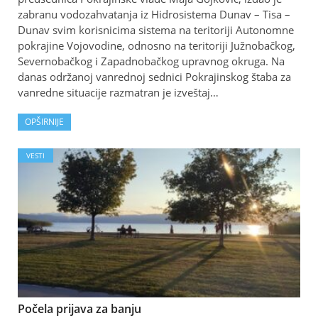
zabranu vodozahvatanja iz Hidrosistema Dunav – Tisa –
Dunav svim korisnicima sistema na teritoriji Autonomne
pokrajine Vojovodine, odnosno na teritoriji Južnobačkog,
Severnobačkog i Zapadnobačkog upravnog okruga. Na
danas održanoj vanrednoj sednici Pokrajinskog štaba za
vanredne situacije razmatran je izveštaj…
OPŠIRNIJE
VESTI
Počela prijava za banju