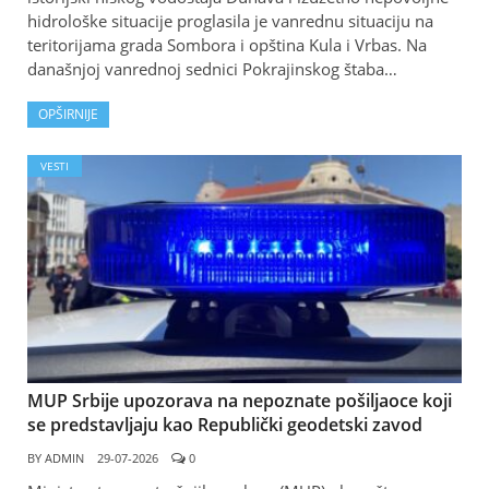
hidrološke situacije proglasila je vanrednu situaciju na
teritorijama grada Sombora i opština Kula i Vrbas. Na
današnjoj vanrednoj sednici Pokrajinskog štaba…
OPŠIRNIJE
VESTI
MUP Srbije upozorava na nepoznate pošilјaoce koji
se predstavlјaju kao Republički geodetski zavod
BY
ADMIN
29-07-2026
0