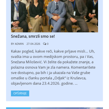
Snežana, smrzli smo se!
BY
ADMIN
27-04-2026
0
Kakav pogled, kakve reči, kakve prljave misli… Uh,
svašta ima u ovom medijskom prostoru, pa i Vas,
Snežana Milošević. Vi želite da pokažete znanje, a
polazna osnova Vam je zla namera. Komentarišete
sve dostupno, pa bih i ja ukazala na Vaše grube
omaške u članku portala „Odjek“ iz Kruševca,
objavljenom dana 23.4.2026. godine. …
OPŠIRNIJE