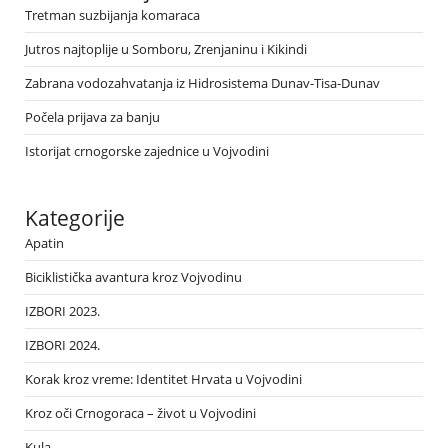
Tretman suzbijanja komaraca
Jutros najtoplije u Somboru, Zrenjaninu i Kikindi
Zabrana vodozahvatanja iz Hidrosistema Dunav-Tisa-Dunav
Počela prijava za banju
Istorijat crnogorske zajednice u Vojvodini
Kategorije
Apatin
Biciklistička avantura kroz Vojvodinu
IZBORI 2023.
IZBORI 2024.
Korak kroz vreme: Identitet Hrvata u Vojvodini
Kroz oči Crnogoraca – život u Vojvodini
Kula