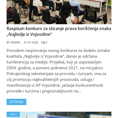
Raspisan konkurs za sticanje prava korišćenja znaka
„Najbolje iz Vojvodine“
BY
ADMIN
31-07-2026
0
Povodom raspisivanja novog konkursa za dodelu oznake
kvaliteta „Najbolje iz Vojvodine“, danas je održana
konferencija za medije. Projekat, koji je uspostavljen
2004. godine, a ponovo pokrenut 2021. na inicijativu
Pokrajinskog sekretarijata za privredu i turizam, ima za
cilj promociju najkvalitetnijih proizvoda, usluga i
manifestacija iz AP Vojvodine, jačanje konkurentnosti
privrede i turizma i prepoznatljivosti na…
OPŠIRNIJE
VESTI