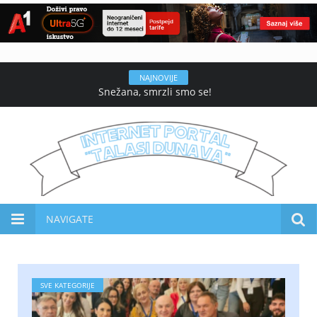
NAJNOVIJE
Snežana, smrzli smo se!
NAVIGATE
SVE KATEGORIJE