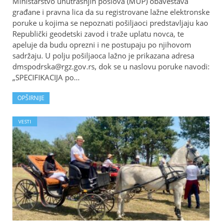
Ministarstvo unutrašnjih poslova (MUP) obaveštava
građane i pravna lica da su registrovane lažne elektronske
poruke u kojima se nepoznati pošilјaoci predstavlјaju kao
Republički geodetski zavod i traže uplatu novca, te
apeluje da budu oprezni i ne postupaju po njihovom
sadržaju. U polјu pošilјaoca lažno je prikazana adresa
dmspodrska@rgz.gov.rs, dok se u naslovu poruke navodi:
„SPECIFIKACIJA po…
OPŠIRNIJE
VESTI