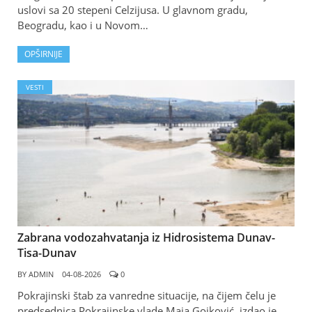
uslovi sa 20 stepeni Celzijusa. U glavnom gradu,
Beogradu, kao i u Novom…
OPŠIRNIJE
VESTI
Zabrana vodozahvatanja iz Hidrosistema Dunav-
Tisa-Dunav
BY
ADMIN
04-08-2026
0
Pokrajinski štab za vanredne situacije, na čijem čelu je
predsednica Pokrajinske vlade Maja Gojković, izdao je