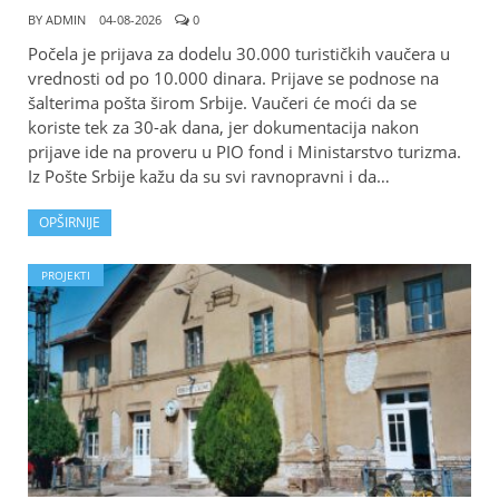
BY
ADMIN
04-08-2026
0
Počela je prijava za dodelu 30.000 turističkih vaučera u
vrednosti od po 10.000 dinara. Prijave se podnose na
šalterima pošta širom Srbije. Vaučeri će moći da se
koriste tek za 30-ak dana, jer dokumentacija nakon
prijave ide na proveru u PIO fond i Ministarstvo turizma.
Iz Pošte Srbije kažu da su svi ravnopravni i da…
OPŠIRNIJE
PROJEKTI