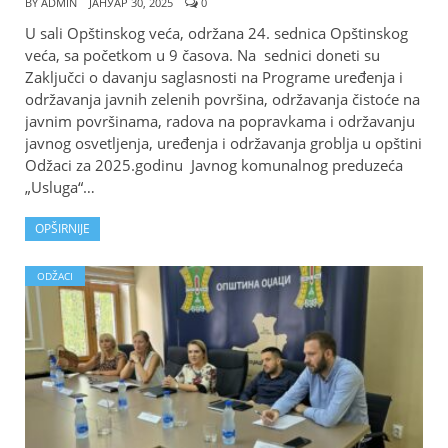
BY
ADMIN
ЈАНУАР 30, 2025
0
U sali Opštinskog veća, održana 24. sednica Opštinskog
veća, sa početkom u 9 časova. Na sednici doneti su
Zaključci o davanju saglasnosti na Programe uređenja i
održavanja javnih zelenih površina, održavanja čistoće na
javnim površinama, radova na popravkama i održavanju
javnog osvetljenja, uređenja i održavanja groblja u opštini
Odžaci za 2025.godinu Javnog komunalnog preduzeća
„Usluga“…
OPŠIRNIJE
ODŽACI