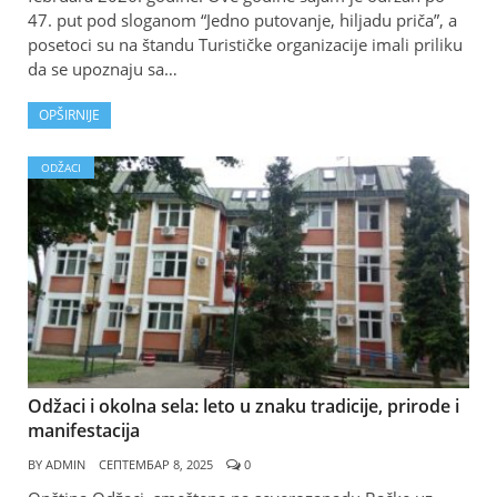
47. put pod sloganom “Jedno putovanje, hiljadu priča”, a
posetoci su na štandu Turističke organizacije imali priliku
da se upoznaju sa…
OPŠIRNIJE
ODŽACI
Odžaci i okolna sela: leto u znaku tradicije, prirode i
manifestacija
BY
ADMIN
СЕПТЕМБАР 8, 2025
0