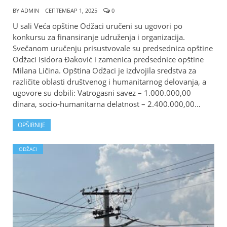
BY
ADMIN
СЕПТЕМБАР 1, 2025
0
U sali Veća opštine Odžaci uručeni su ugovori po
konkursu za finansiranje udruženja i organizacija.
Svečanom uručenju prisustvovale su predsednica opštine
Odžaci Isidora Đaković i zamenica predsednice opštine
Milana Ličina. Opština Odžaci je izdvojila sredstva za
različite oblasti društvenog i humanitarnog delovanja, a
ugovore su dobili: Vatrogasni savez – 1.000.000,00
dinara, socio-humanitarna delatnost – 2.400.000,00…
OPŠIRNIJE
ODŽACI