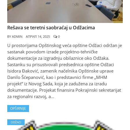
Rešava se teretni saobraćaj u Odžacima
BY
ADMIN
АПРИЛ 14, 2025
0
U prostorijama Opštinskog veća opštine Odžaci održan je
sastanak povodom izrade projektno-tehničke
dokumentacije za izgradnju obilaznice oko Odžaka.
Sastanku su prisustvovali predsednica opštine Odžaci
Isidora Đaković, zamenik načelnika Opštinske uprave
Danilo Šćepanović, kao i predstavnici firme „MHM
projekt“ iz Novog Sada, koja je zadužena za izradu
dokumentacije. Projekat finansira Pokrajinski sekretarijat
za regionalni razvoj, a…
OPŠIRNIJE
ODŽACI