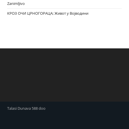
Zanimljivo
КРОЗ ОЧИ ЦРНОГОРАЦА; Живот у Војводини
Talasi Dunava 588 doo