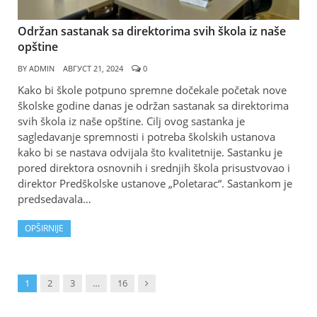
Održan sastanak sa direktorima svih škola iz naše
opštine
BY
ADMIN
АВГУСТ 21, 2024
0
Kako bi škole potpuno spremne dočekale početak nove
školske godine danas je održan sastanak sa direktorima
svih škola iz naše opštine. Cilj ovog sastanka je
sagledavanje spremnosti i potreba školskih ustanova
kako bi se nastava odvijala što kvalitetnije. Sastanku je
pored direktora osnovnih i srednjih škola prisustvovao i
direktor Predškolske ustanove „Poletarac“. Sastankom je
predsedavala…
OPŠIRNIJE
Next
1
2
3
…
16