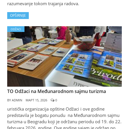
razumevanje tokom trajanja radova.
OPŠIRNIJE
ODŽACI
TO Odžaci na Međunarodnom sajmu turizma
BY
ADMIN
МАРТ 15, 2026
0
uristička organizacija opštine Odžaci i ove godine
predstavila je bogatu ponudu na Međunarodnom sajmu
turizma u Beogradu koji je održanu periodu od 19. do 22.
februara 2026. godine. Ove godine sajam je održan po