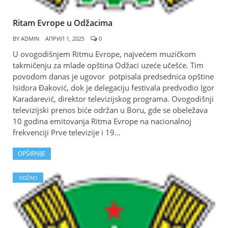
Ritam Evrope u Odžacima
BY
ADMIN
АПРИЛ 1, 2025
0
U ovogodišnjem Ritmu Evrope, najvećem muzičkom
takmičenju za mlade opština Odžaci uzeće učešće. Tim
povodom danas je ugovor potpisala predsednica opštine
Isidora Đaković, dok je delegaciju festivala predvodio Igor
Karadarević, direktor televizijskog programa. Ovogodišnji
televizijski prenos biće održan u Boru, gde se obeležava
10 godina emitovanja Ritma Evrope na nacionalnoj
frekvenciji Prve televizije i 19…
OPŠIRNIJE
ODŽACI