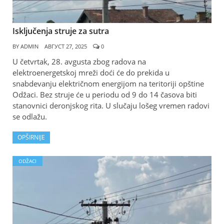
Isključenja struje za sutra
BY
ADMIN
АВГУСТ 27, 2025
0
U četvrtak, 28. avgusta zbog radova na
elektroenergetskoj mreži doći će do prekida u
snabdevanju električnom energijom na teritoriji opštine
Odžaci. Bez struje će u periodu od 9 do 14 časova biti
stanovnici deronjskog rita. U slučaju lošeg vremen radovi
se odlažu.
OPŠIRNIJE
ODŽACI