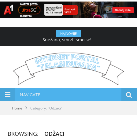
NAJNOVIJE
Snežana, smrzli smo se!
NAVIGATE
Home
Category: "Odžaci"
BROWSING:
ODŽACI