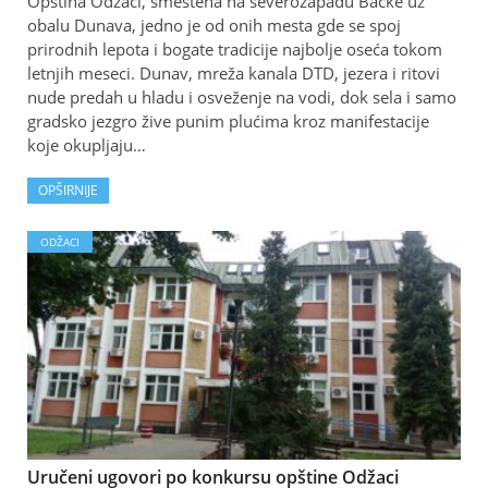
Opština Odžaci, smeštena na severozapadu Bačke uz
obalu Dunava, jedno je od onih mesta gde se spoj
prirodnih lepota i bogate tradicije najbolje oseća tokom
letnjih meseci. Dunav, mreža kanala DTD, jezera i ritovi
nude predah u hladu i osveženje na vodi, dok sela i samo
gradsko jezgro žive punim plućima kroz manifestacije
koje okupljaju…
OPŠIRNIJE
ODŽACI
Uručeni ugovori po konkursu opštine Odžaci