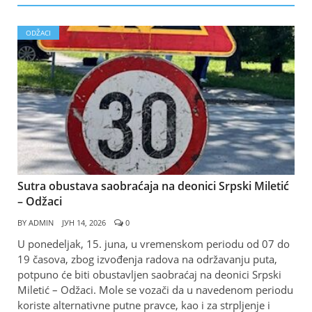
ODŽACI
Sutra obustava saobraćaja na deonici Srpski Miletić
– Odžaci
BY
ADMIN
ЈУН 14, 2026
0
U ponedeljak, 15. juna, u vremenskom periodu od 07 do
19 časova, zbog izvođenja radova na održavanju puta,
potpuno će biti obustavljen saobraćaj na deonici Srpski
Miletić – Odžaci. Mole se vozači da u navedenom periodu
koriste alternativne putne pravce, kao i za strpljenje i