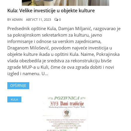
Kula: Velike investicije u objekte kulture
BY
ADMIN
АВГУСТ 11, 2023
0
Predsednik opštine Kula, Damjan Miljanić, razgovarao je
sa pokrajinskom sekretarkom za kulturu, javno
informisanje i odnose sa verskim zajednicama,
Draganom Milošević, povodom najveće investicija u
objekte kulture ikada u opštini Kula. Naime, Pokrajinska
vlada obezbedila je sredstva za rekonstrukciju bivše
zgrade MUP-a u Kuli, čime će ova zgrada dobiti i novi
izgled i namenu. U…
OPŠIRNIJE
KULA