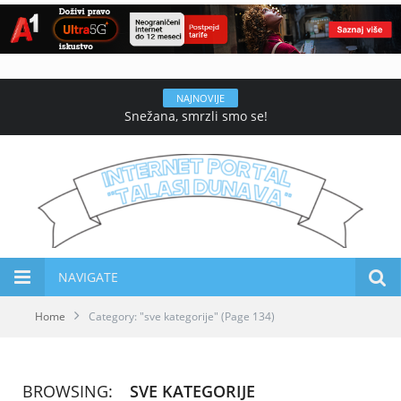
NAJNOVIJE
Snežana, smrzli smo se!
NAVIGATE
Home
Category: "sve kategorije"
(Page 134)
BROWSING:
SVE KATEGORIJE