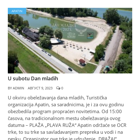
APATIN
U subotu Dan mladih
BY
ADMIN
АВГУСТ 9, 2023
0
U okviru obeležavanja dana mladih, Turistička
organizacija Apatin, sa saradnicima, je i za ovu godinu
obezbedila program propraćen novitetima. Od 15:00
časova, na tradicionalnom mestu obeležavanja ovog
datuma – PLAŽA „PLAVA RUŽA“ Apatin održaće se OCR
trke, to su trke sa savladavanjem prepreka u vodi i na
pesku. Organizator ove trke je udruženje „DRAŽAJ“