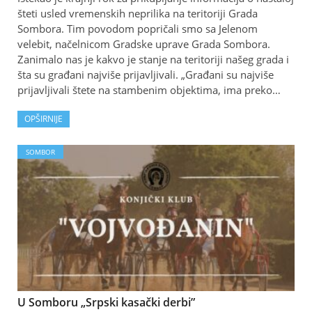
šteti usled vremenskih neprilika na teritoriji Grada
Sombora. Tim povodom popričali smo sa Jelenom
velebit, načelnicom Gradske uprave Grada Sombora.
Zanimalo nas je kakvo je stanje na teritoriji našeg grada i
šta su građani najviše prijavljivali. „Građani su najviše
prijavljivali štete na stambenim objektima, ima preko…
OPŠIRNIJE
SOMBOR
U Somboru „Srpski kasački derbi”