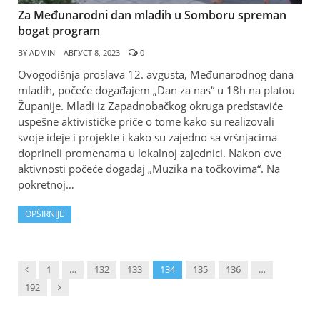
Za Međunarodni dan mladih u Somboru spreman
bogat program
BY
ADMIN
АВГУСТ 8, 2023
0
Ovogodišnja proslava 12. avgusta, Međunarodnog dana
mladih, počeće događajem „Dan za nas“ u 18h na platou
Županije. Mladi iz Zapadnobačkog okruga predstaviće
uspešne aktivističke priče o tome kako su realizovali
svoje ideje i projekte i kako su zajedno sa vršnjacima
doprineli promenama u lokalnoj zajednici. Nakon ove
aktivnosti počeće događaj „Muzika na točkovima“. Na
pokretnoj…
OPŠIRNIJE
Previous
1
…
132
133
134
135
136
…
Next
192