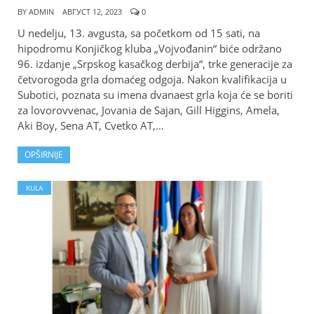
BY
ADMIN
АВГУСТ 12, 2023
0
U nedelju, 13. avgusta, sa početkom od 15 sati, na
hipodromu Konjičkog kluba „Vojvođanin“ biće održano
96. izdanje „Srpskog kasačkog derbija“, trke generacije za
četvorogoda grla domaćeg odgoja. Nakon kvalifikacija u
Subotici, poznata su imena dvanaest grla koja će se boriti
za lovorovvenac, Jovania de Sajan, Gill Higgins, Amela,
Aki Boy, Sena AT, Cvetko AT,…
OPŠIRNIJE
KULA