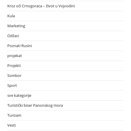
Kroz oči Crnogoraca – život u Vojvodini
Kula
Marketing
Odžaci
Poznati Rusini
projekat
Projekti
Sombor
Sport
sve kategorije
Turistički biser Panonskog mora
Turizam
Vesti