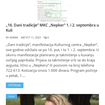
,,16. Dani tradicije“ MKC ,,Nepker“ 1. i 2. septembra u
Kuli
BY
ADMIN
АВГУСТ 11, 2023
0
,,Dani tradicije“, manifestacija Kulturnog centra ,,Nepker“,
ove godine održaće se po 16. put, i to 1. i 2. septembra. U
okviru manifestacije planirano je takmičenje u kuvanju
ovčijeg paprikaša. Prijava za takmičenje vrši se do kraja
avgusta, lično u ,,Nepkeru“ ili pozivom na broj telefona
722-613. Kotizacija iznosi 1.000 dinara. Program počinje
u petak, 1.…
OPŠIRNIJE
KULA