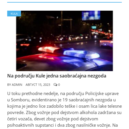
KULA
Na području Kule jedna saobraćajna nezgoda
BY
ADMIN
АВГУСТ 15, 2023
0
U toku prethodne nedelje, na području Policijske uprave
u Somboru, evidentirano je 19 saobraćajnih nezgoda u
kojima je jedno lice zadobilo teške i osam lica lake telesne
povrede. Zbog vožnje pod dejstvom alkohola zadržana su
četiri vozača, devet zbog vožnje pod dejstvom
psihoaktivnih supstanci i dva zbog nasilničke vožnje. Na