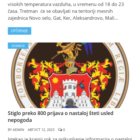
visokih temperatura vazduha, u vremenu od 18 do 23
časa. Tretman će se obavljati na teritoriji mesnih
zajednica Novo selo, Gat, Ker, Aleksandrovo, Mali…
OPŠIRNIJE
SOMBOR
Stiglo preko 800 prijava o nastaloj šteti usled
nepogoda
BY
ADMIN
АВГУСТ 12, 2023
0
Istekao je krajnji rok za prikupljanje informacija o nastaloj