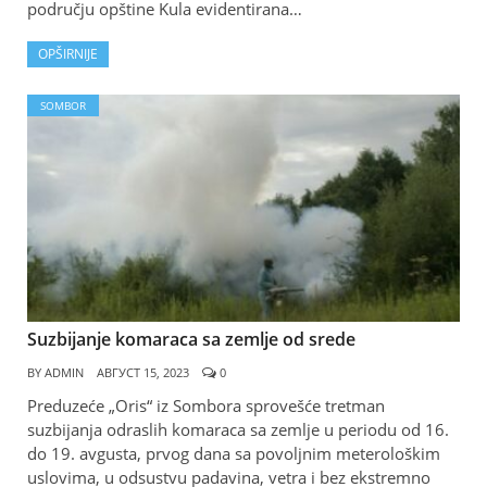
području opštine Kula evidentirana…
OPŠIRNIJE
SOMBOR
Suzbijanje komaraca sa zemlje od srede
BY
ADMIN
АВГУСТ 15, 2023
0
Preduzeće „Oris“ iz Sombora sprovešće tretman
suzbijanja odraslih komaraca sa zemlje u periodu od 16.
do 19. avgusta, prvog dana sa povoljnim meterološkim
uslovima, u odsustvu padavina, vetra i bez ekstremno