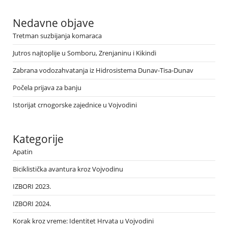
Nedavne objave
Tretman suzbijanja komaraca
Jutros najtoplije u Somboru, Zrenjaninu i Kikindi
Zabrana vodozahvatanja iz Hidrosistema Dunav-Tisa-Dunav
Počela prijava za banju
Istorijat crnogorske zajednice u Vojvodini
Kategorije
Apatin
Biciklistička avantura kroz Vojvodinu
IZBORI 2023.
IZBORI 2024.
Korak kroz vreme: Identitet Hrvata u Vojvodini