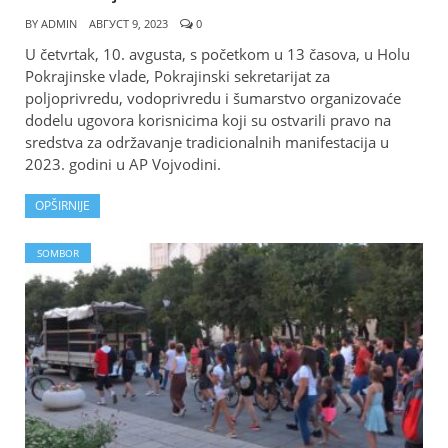
BY
ADMIN
АВГУСТ 9, 2023
0
U četvrtak, 10. avgusta, s početkom u 13 časova, u Holu
Pokrajinske vlade, Pokrajinski sekretarijat za
poljoprivredu, vodoprivredu i šumarstvo organizovaće
dodelu ugovora korisnicima koji su ostvarili pravo na
sredstva za održavanje tradicionalnih manifestacija u
2023. godini u AP Vojvodini.
OPŠIRNIJE
SOMBOR