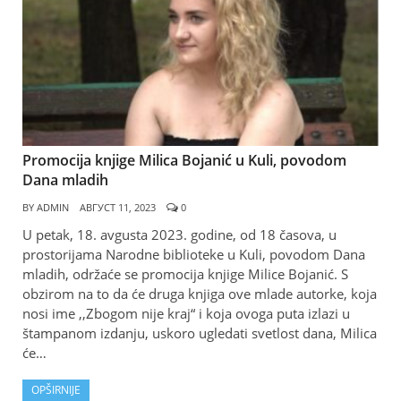
Promocija knjige Milica Bojanić u Kuli, povodom
Dana mladih
BY
ADMIN
АВГУСТ 11, 2023
0
U petak, 18. avgusta 2023. godine, od 18 časova, u
prostorijama Narodne biblioteke u Kuli, povodom Dana
mladih, održaće se promocija knjige Milice Bojanić. S
obzirom na to da će druga knjiga ove mlade autorke, koja
nosi ime ,,Zbogom nije kraj“ i koja ovoga puta izlazi u
štampanom izdanju, uskoro ugledati svetlost dana, Milica
će…
OPŠIRNIJE