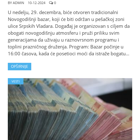
BY
ADMIN
10-12-2024
0
U nedelju, 29. decembra, biće otvoren tradicionalni
Novogodišnji bazar, koji će biti održan u pešačkoj zoni
ulice Srpskih Vladara. Događaj je organizovan s ciljem da
obogati novogodišnju atmosferu i pruži priliku svim
generacijama da uživaju u raznovrsnom programu i
toplini prazničnog druženja. Program: Bazar počinje u
16:00 časova, kada će posetioci moći da istraže bogatu…
OPŠIRNIJE
VESTI