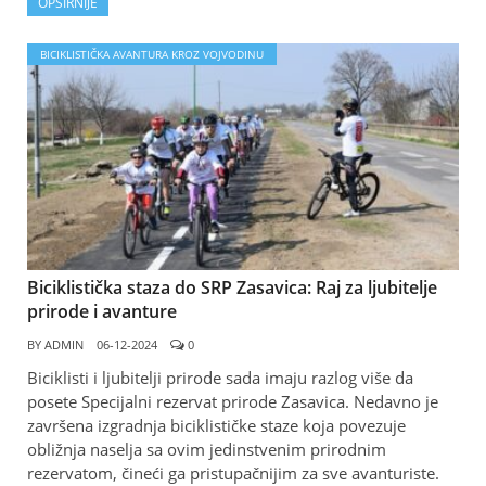
OPŠIRNIJE
BICIKLISTIČKA AVANTURA KROZ VOJVODINU
Biciklistička staza do SRP Zasavica: Raj za ljubitelje
prirode i avanture
BY
ADMIN
06-12-2024
0
Biciklisti i ljubitelji prirode sada imaju razlog više da
posete Specijalni rezervat prirode Zasavica. Nedavno je
završena izgradnja biciklističke staze koja povezuje
obližnja naselja sa ovim jedinstvenim prirodnim
rezervatom, čineći ga pristupačnijim za sve avanturiste.