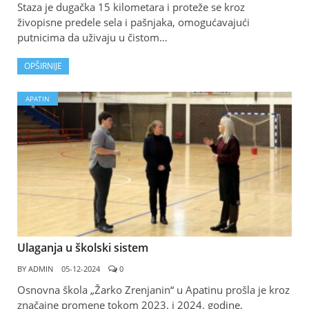
Staza je dugačka 15 kilometara i proteže se kroz
živopisne predele sela i pašnjaka, omogućavajući
putnicima da uživaju u čistom…
OPŠIRNIJE
APATIN
Ulaganja u školski sistem
BY
ADMIN
05-12-2024
0
Osnovna škola „Žarko Zrenjanin“ u Apatinu prošla je kroz
značajne promene tokom 2023. i 2024. godine,