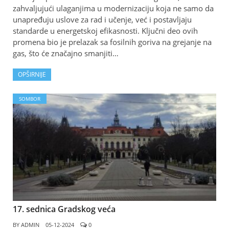
zahvaljujući ulaganjima u modernizaciju koja ne samo da
unapređuju uslove za rad i učenje, već i postavljaju
standarde u energetskoj efikasnosti. Ključni deo ovih
promena bio je prelazak sa fosilnih goriva na grejanje na
gas, što će značajno smanjiti…
OPŠIRNIJE
SOMBOR
17. sednica Gradskog veća
BY
ADMIN
05-12-2024
0