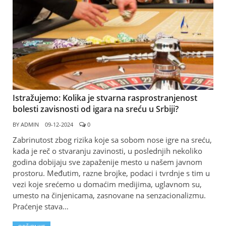
Istražujemo: Kolika je stvarna rasprostranjenost
bolesti zavisnosti od igara na sreću u Srbiji?
BY
ADMIN
09-12-2024
0
Zabrinutost zbog rizika koje sa sobom nose igre na sreću,
kada je reč o stvaranju zavinosti, u poslednjih nekoliko
godina dobijaju sve zapaženije mesto u našem javnom
prostoru. Međutim, razne brojke, podaci i tvrdnje s tim u
vezi koje srećemo u domaćim medijima, uglavnom su,
umesto na činjenicama, zasnovane na senzacionalizmu.
Praćenje stava…