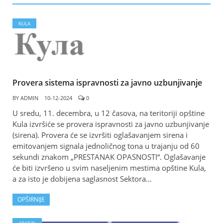
KULA
Provera sistema ispravnosti za javno uzbunjivanje
BY
ADMIN
10-12-2024
0
U sredu, 11. decembra, u 12 časova, na teritoriji opštine
Kula izvršiće se provera ispravnosti za javno uzbunjivanje
(sirena). Provera će se izvršiti oglašavanjem sirena i
emitovanjem signala jednoličnog tona u trajanju od 60
sekundi znakom „PRESTANAK OPASNOSTI“. Oglašavanje
će biti izvršeno u svim naseljenim mestima opštine Kula,
a za isto je dobijena saglasnost Sektora…
OPŠIRNIJE