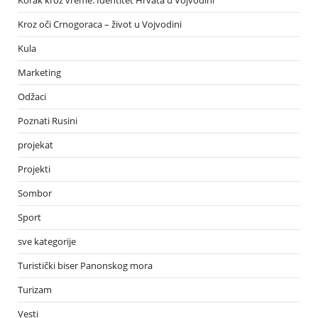
Korak kroz vreme: Identitet Hrvata u Vojvodini
Kroz oči Crnogoraca – život u Vojvodini
Kula
Marketing
Odžaci
Poznati Rusini
projekat
Projekti
Sombor
Sport
sve kategorije
Turistički biser Panonskog mora
Turizam
Vesti