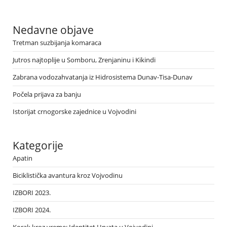
Nedavne objave
Tretman suzbijanja komaraca
Jutros najtoplije u Somboru, Zrenjaninu i Kikindi
Zabrana vodozahvatanja iz Hidrosistema Dunav-Tisa-Dunav
Počela prijava za banju
Istorijat crnogorske zajednice u Vojvodini
Kategorije
Apatin
Biciklistička avantura kroz Vojvodinu
IZBORI 2023.
IZBORI 2024.