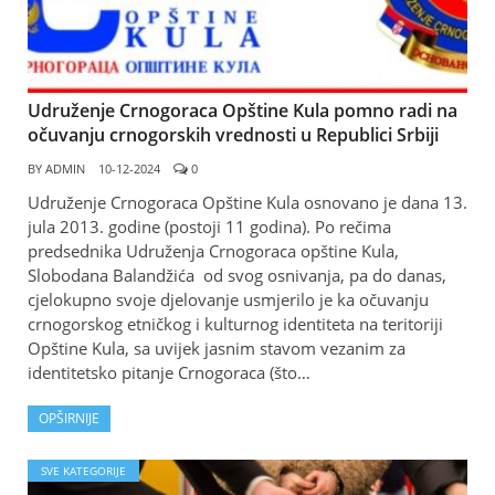
Udruženje Crnogoraca Opštine Kula pomno radi na
očuvanju crnogorskih vrednosti u Republici Srbiji
BY
ADMIN
10-12-2024
0
Udruženje Crnogoraca Opštine Kula osnovano je dana 13.
jula 2013. godine (postoji 11 godina). Po rečima
predsednika Udruženja Crnogoraca opštine Kula,
Slobodana Balandžića od svog osnivanja, pa do danas,
cjelokupno svoje djelovanje usmjerilo je ka očuvanju
crnogorskog etničkog i kulturnog identiteta na teritoriji
Opštine Kula, sa uvijek jasnim stavom vezanim za
identitetsko pitanje Crnogoraca (što…
OPŠIRNIJE
SVE KATEGORIJE