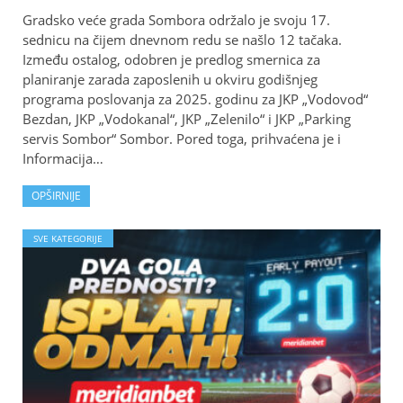
Gradsko veće grada Sombora održalo je svoju 17.
sednicu na čijem dnevnom redu se našlo 12 tačaka.
Između ostalog, odobren je predlog smernica za
planiranje zarada zaposlenih u okviru godišnjeg
programa poslovanja za 2025. godinu za JKP „Vodovod“
Bezdan, JKP „Vodokanal“, JKP „Zelenilo“ i JKP „Parking
servis Sombor“ Sombor. Pored toga, prihvaćena je i
Informacija…
OPŠIRNIJE
SVE KATEGORIJE