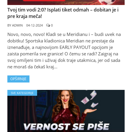
Tvoj tim vodi 2:0? Isplati tiket odmah – dobitan je i
pre kraja meča!
BY
ADMIN
04-12-2024
0
Novo, novo, novo! Kladi se u Meridianu i – budi uvek na
dobitku! Sportska kladionica Meridian ne prestaje da
iznenađuje, a najnovijom EARLY PAYOUT opcijom je
zaista pomerila sve granice! O čemu se radi? Zaigraj na
svoj omiljeni tim i uživaj dok traje utakmica, jer od sada
ne moraš da čekaš kraj…
OPŠIRNIJE
SVE KATEGORIJE