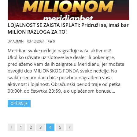
LOJALNOST SE ZAISTA ISPLATI: Pridruži se, imaš bar
MILION RAZLOGA ZA TO!
BY
ADMIN
03-12-2024
0
Meridian svake nedelje nagrađuje vašu aktivnost!
Ukoliko uživate uz slotove/live dealer ili poker igre,
predlažemo vam da ih zaigrate u Meridianu, jer možete
osvojiti deo MILIONSKOG FONDA svake nedelje. Na
svakih sedam dana biće posebno nagrađena vaša
aktivnost i lojalnost. Obračunski period traje od petka
00:00h do četvrtka 23:59, a o uplaćenom bonusu…
OPŠIRNIJE
Previous
Next
1
2
3
4
5