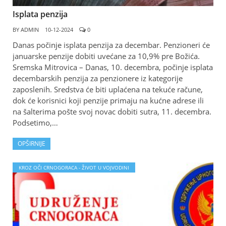
Isplata penzija
BY
ADMIN
10-12-2024
0
Danas počinje isplata penzija za decembar. Penzioneri će
januarske penzije dobiti uvećane za 10,9% pre Božića.
Sremska Mitrovica – Danas, 10. decembra, počinje isplata
decembarskih penzija za penzionere iz kategorije
zaposlenih. Sredstva će biti uplaćena na tekuće račune,
dok će korisnici koji penzije primaju na kućne adrese ili
na šalterima pošte svoj novac dobiti sutra, 11. decembra.
Podsetimo,…
OPŠIRNIJE
KROZ OČI CRNOGORACA - ŽIVOT U VOJVODINI