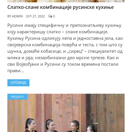
Слатко-слане комбинације русинске кухиње
BY
ADMIN
ЈУЛ 27, 2022
0
Русини имају специфичну и препознатљиву кухињу
коју карактеришу слатко – слане комбинације.
Кухињу Русина одликују лепа и једноставна јела, као
својеврсна комбинација поврћа и теста, с тим што су
шунка, домаће кобасице, и „сирец“ – специјалитет од
млека и јаја, незаобилазни део мрсне трпезе. Као и
сви Војвођани и Русини су током времена постали
прави…
OPŠIRNIJE
PROJEKTI