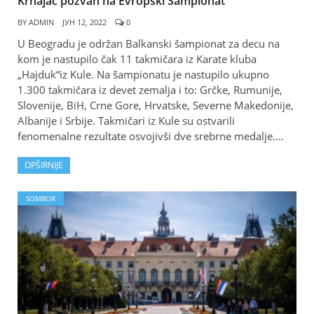
Krnajac pozvan na Evropski Šampionat
BY
ADMIN
ЈУН 12, 2022
0
U Beogradu je održan Balkanski šampionat za decu na
kom je nastupilo čak 11 takmičara iz Karate kluba
„Hajduk“iz Kule. Na šampionatu je nastupilo ukupno
1.300 takmičara iz devet zemalja i to: Grčke, Rumunije,
Slovenije, BiH, Crne Gore, Hrvatske, Severne Makedonije,
Albanije i Srbije. Takmičari iz Kule su ostvarili
fenomenalne rezultate osvojivši dve srebrne medalje.…
OPŠIRNIJE
SOMBOR