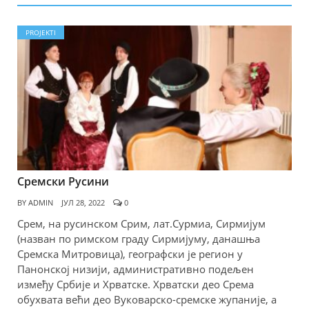
PROJEKTI
Сремски Русини
BY
ADMIN
ЈУЛ 28, 2022
0
Срем, на русинском Срим, лат.Сyрмиа, Сирмијум
(назван по римском граду Сирмијуму, данашња
Сремска Митровица), географски је регион у
Панонској низији, административно подељен
између Србије и Хрватске. Хрватски део Срема
обухвата већи део Вуковарско-сремске жупаније, а