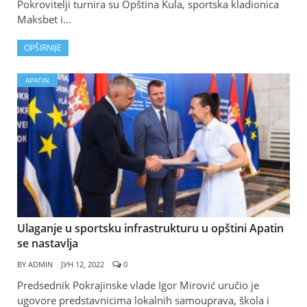
Pokrovitelji turnira su Opština Kula, sportska kladionica
Maksbet i…
OPŠIRNIJE
APATIN
Ulaganje u sportsku infrastrukturu u opštini Apatin
se nastavlja
BY
ADMIN
ЈУН 12, 2022
0
Predsednik Pokrajinske vlade Igor Mirović uručio je
ugovore predstavnicima lokalnih samouprava, škola i