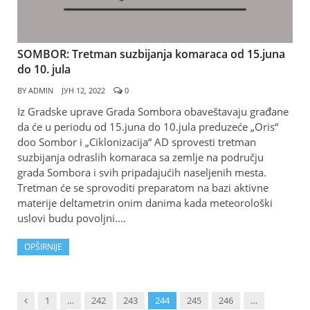
SOMBOR: Tretman suzbijanja komaraca od 15.juna
do 10. jula
BY
ADMIN
ЈУН 12, 2022
0
Iz Gradske uprave Grada Sombora obaveštavaju građane
da će u periodu od 15.juna do 10.jula preduzeće „Oris“
doo Sombor i „Ciklonizacija“ AD sprovesti tretman
suzbijanja odraslih komaraca sa zemlje na području
grada Sombora i svih pripadajućih naseljenih mesta.
Tretman će se sprovoditi preparatom na bazi aktivne
materije deltametrin onim danima kada meteorološki
uslovi budu povoljni.…
OPŠIRNIJE
Previous
1
…
242
243
244
245
246
…