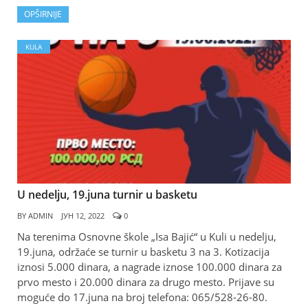
OPŠIRNIJE
KULA
U nedelju, 19.juna turnir u basketu
BY
ADMIN
ЈУН 12, 2022
0
Na terenima Osnovne škole „Isa Bajić“ u Kuli u nedelju,
19.juna, održaće se turnir u basketu 3 na 3. Kotizacija
iznosi 5.000 dinara, a nagrade iznose 100.000 dinara za
prvo mesto i 20.000 dinara za drugo mesto. Prijave su
moguće do 17.juna na broj telefona: 065/528-26-80.