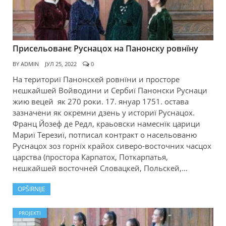
Присельованє Руснацох на Панонску ровнїну
BY
ADMIN
ЈУЛ 25, 2022
0
На териториї Панонскей ровнїни и просторе
нєшкайшей Войводини и Сербиї Панонски Руснаци
жию вецей як 270 роки. 17. януар 1751. остава
зазначени як окремни дзень у историї Руснацох.
Франц Йозеф де Редл, краьовски намеснїк царици
Мариї Терезиї, потписал контракт о насельованю
Руснацох зоз горнїх крайох сиверо-восточних часцох
царства (простора Карпатох, Поткарпатья,
нєшкайшей восточней Словацкей, Польскей,…
OPŠIRNIJE
PROJEKTI