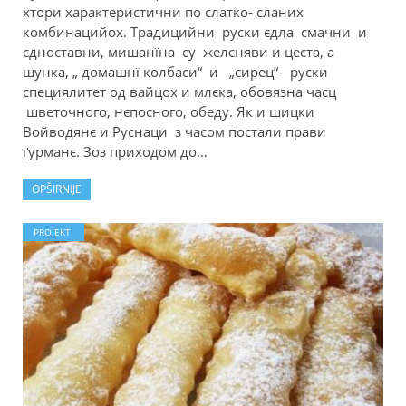
хтори характеристични по слатко- сланих
комбинацийох. Традицийни руски єдла смачни и
єдноставни, мишанїна су желєняви и цеста, а
шунка, „ домашнї колбаси“ и „сирец“- руски
специялитет од вайцох и млєка, обовязна часц
шветочного, нєпосного, обеду. Як и шицки
Войводянє и Руснаци з часом постали прави
ґурманє. Зоз приходом до…
OPŠIRNIJE
PROJEKTI