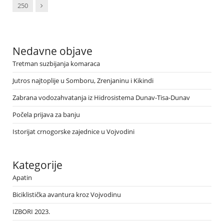
Next
250
Nedavne objave
Tretman suzbijanja komaraca
Jutros najtoplije u Somboru, Zrenjaninu i Kikindi
Zabrana vodozahvatanja iz Hidrosistema Dunav-Tisa-Dunav
Počela prijava za banju
Istorijat crnogorske zajednice u Vojvodini
Kategorije
Apatin
Biciklistička avantura kroz Vojvodinu
IZBORI 2023.