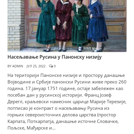
Насељавање Русина у Панонску низију
BY
ADMIN
ЈУЛ 25, 2022
0
На територији Панонске низије и простору данашње
Војводине и Србије панонски Русини живе преко 260
година. 17.јануар 1751 године, остаје забележен као
посебан дан у русинској историји. Франц Јозеф
Дерегл, краљевски намесник царице Марије Терезије,
потписао је контракт о насељавању Русина из
горњих североисточних делова царства (простор
Карпата, Поткарпатја, данашње источне Словачке,
Пољске, Мађарске и…