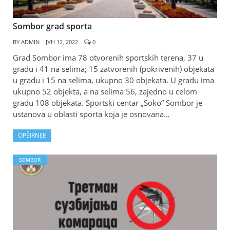
Sombor grad sporta
BY
ADMIN
ЈУН 12, 2022
0
Grad Sombor ima 78 otvorenih sportskih terena, 37 u
gradu i 41 na selima; 15 zatvorenih (pokrivenih) objekata
u gradu i 15 na selima, ukupno 30 objekata. U gradu ima
ukupno 52 objekta, a na selima 56, zajedno u celom
gradu 108 objekata. Sportski centar „Soko“ Sombor je
ustanova u oblasti sporta koja je osnovana…
OPŠIRNIJE
SOMBOR