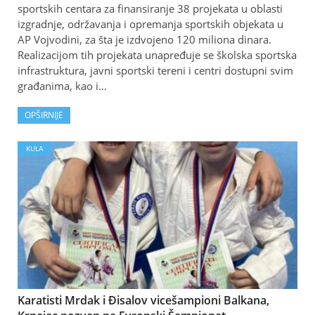
sportskih centara za finansiranje 38 projekata u oblasti
izgradnje, održavanja i opremanja sportskih objekata u
AP Vojvodini, za šta je izdvojeno 120 miliona dinara.
Realizacijom tih projekata unapređuje se školska sportska
infrastruktura, javni sportski tereni i centri dostupni svim
građanima, kao i…
OPŠIRNIJE
KULA
Karatisti Mrdak i Đisalov vicešampioni Balkana,