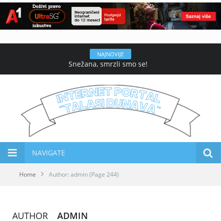
NAJNOVIJE
Snežana, smrzli smo se!
NAVIGATE
Home
Author: admin
(Page 244)
AUTHOR
ADMIN