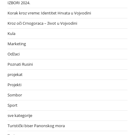
IZBORI 2024.
Korak kroz vreme: Identitet Hrvata u Vojvodini
Kroz oči Crnogoraca – život u Vojvodini
Kula
Marketing
Odžaci
Poznati Rusini
projekat
Projekti
Sombor
Sport
sve kategorije
Turistički biser Panonskog mora