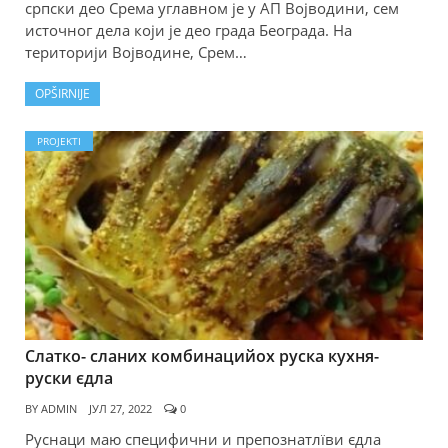
српски део Срема углавном је у АП Војводини, сем
источног дела који је део града Београда. На
територији Војводине, Срем…
OPŠIRNIJE
PROJEKTI
Слатко- сланих комбинацийох руска кухня-
руски єдла
BY
ADMIN
ЈУЛ 27, 2022
0
Руснаци маю специфични и препознатлїви єдла