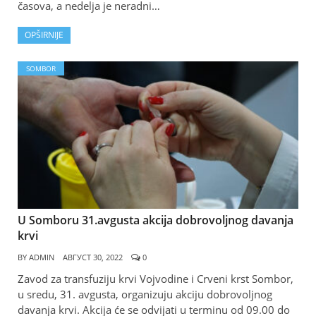
časova, a nedelja je neradni…
OPŠIRNIJE
SOMBOR
U Somboru 31.avgusta akcija dobrovoljnog davanja
krvi
BY
ADMIN
АВГУСТ 30, 2022
0
Zavod za transfuziju krvi Vojvodine i Crveni krst Sombor,
u sredu, 31. avgusta, organizuju akciju dobrovoljnog
davanja krvi. Akcija će se odvijati u terminu od 09.00 do