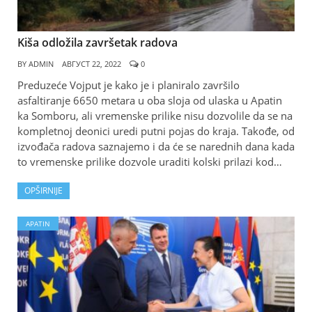
Kiša odložila završetak radova
BY
ADMIN
АВГУСТ 22, 2022
0
Preduzeće Vojput je kako je i planiralo završilo
asfaltiranje 6650 metara u oba sloja od ulaska u Apatin
ka Somboru, ali vremenske prilike nisu dozvolile da se na
kompletnoj deonici uredi putni pojas do kraja. Takođe, od
izvođača radova saznajemo i da će se narednih dana kada
to vremenske prilike dozvole uraditi kolski prilazi kod…
OPŠIRNIJE
APATIN