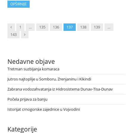
OPŠIRNIJE
Previous
1
…
135
136
137
138
139
…
Next
143
Nedavne objave
Tretman suzbijanja komaraca
Jutros najtoplije u Somboru, Zrenjaninu i Kikindi
Zabrana vodozahvatanja iz Hidrosistema Dunav-Tisa-Dunav
Počela prijava za banju
Istorijat crnogorske zajednice u Vojvodini
Kategorije