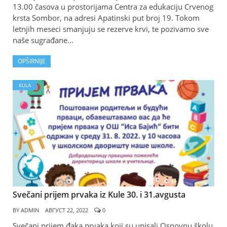
13.00 časova u prostorijama Centra za edukaciju Crvenog
krsta Sombor, na adresi Apatinski put broj 19. Tokom
letnjih meseci smanjuju se rezerve krvi, te pozivamo sve
naše sugrađane…
OPŠIRNIJE
KULA
Svečani prijem prvaka iz Kule 30. i 31.avgusta
BY
ADMIN
АВГУСТ 22, 2022
0
Svečani prijem đaka prvaka koji su upisali Osnovnu školu