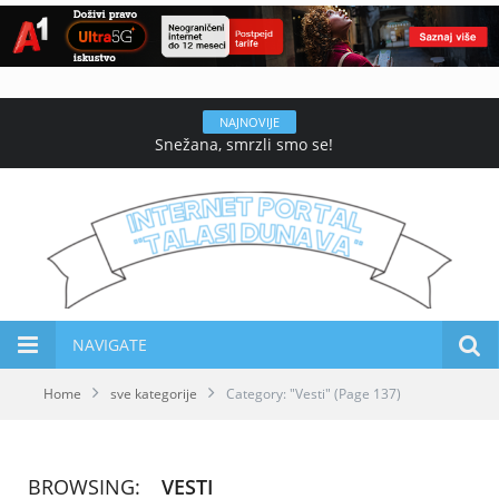
NAJNOVIJE
Snežana, smrzli smo se!
NAVIGATE
Home
sve kategorije
Category: "Vesti"
(Page 137)
BROWSING:
VESTI