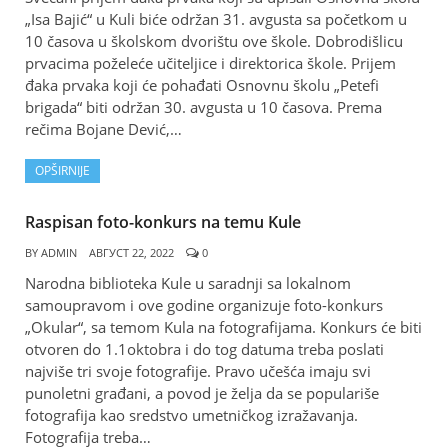
„Isa Bajić“ u Kuli biće održan 31. avgusta sa početkom u
10 časova u školskom dvorištu ove škole. Dobrodišlicu
prvacima poželeće učiteljice i direktorica škole. Prijem
đaka prvaka koji će pohađati Osnovnu školu „Petefi
brigada“ biti održan 30. avgusta u 10 časova. Prema
rečima Bojane Dević,…
OPŠIRNIJE
Raspisan foto-konkurs na temu Kule
BY
ADMIN
АВГУСТ 22, 2022
0
Narodna biblioteka Kule u saradnji sa lokalnom
samoupravom i ove godine organizuje foto-konkurs
„Okular“, sa temom Kula na fotografijama. Konkurs će biti
otvoren do 1.1oktobra i do tog datuma treba poslati
najviše tri svoje fotografije. Pravo učešća imaju svi
punoletni građani, a povod je želja da se populariše
fotografija kao sredstvo umetničkog izražavanja.
Fotografija treba…