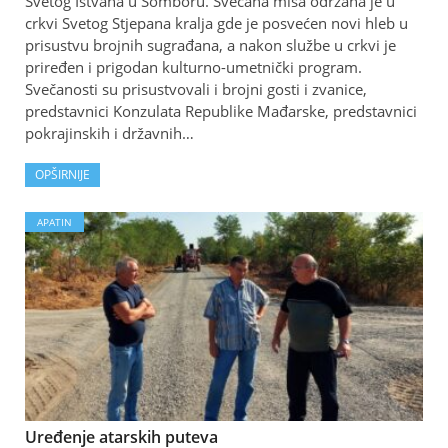
Svetog Ištvana u Somboru. Svečana misa održana je u
crkvi Svetog Stjepana kralja gde je posvećen novi hleb u
prisustvu brojnih sugrađana, a nakon službe u crkvi je
priređen i prigodan kulturno-umetnički program.
Svečanosti su prisustvovali i brojni gosti i zvanice,
predstavnici Konzulata Republike Mađarske, predstavnici
pokrajinskih i državnih…
OPŠIRNIJE
APATIN
Uređenje atarskih puteva