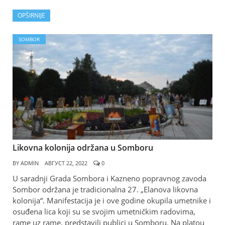
OPŠIRNIJE
SOMBOR
Likovna kolonija održana u Somboru
BY
ADMIN
АВГУСТ 22, 2022
0
U saradnji Grada Sombora i Kazneno popravnog zavoda
Sombor održana je tradicionalna 27. „Elanova likovna
kolonija“. Manifestacija je i ove godine okupila umetnike i
osuđena lica koji su se svojim umetničkim radovima,
rame uz rame, predstavili publici u Somboru. Na platou