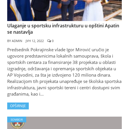
Ulaganje u sportsku infrastrukturu u opštini Apatin
se nastavlja
BY
ADMIN
ЈУН 12, 2022
0
Predsednik Pokrajinske vlade Igor Mirović uručio je
ugovore predstavnicima lokalnih samouprava, škola i
sportskih centara za finansiranje 38 projekata u oblasti
izgradnje, održavanja i opremanja sportskih objekata u
AP Vojvodini, za šta je izdvojeno 120 miliona dinara.
Realizacijom tih projekata unapređuje se školska sportska
infrastruktura, javni sportski tereni i centri dostupni svim
građanima, kao i…
OPŠIRNIJE
SOMBOR