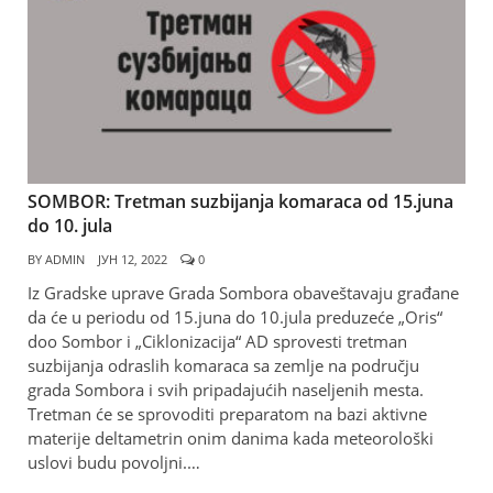
SOMBOR: Tretman suzbijanja komaraca od 15.juna
do 10. jula
BY
ADMIN
ЈУН 12, 2022
0
Iz Gradske uprave Grada Sombora obaveštavaju građane
da će u periodu od 15.juna do 10.jula preduzeće „Oris“
doo Sombor i „Ciklonizacija“ AD sprovesti tretman
suzbijanja odraslih komaraca sa zemlje na području
grada Sombora i svih pripadajućih naseljenih mesta.
Tretman će se sprovoditi preparatom na bazi aktivne
materije deltametrin onim danima kada meteorološki
uslovi budu povoljni.…