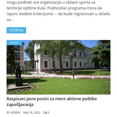
mogu podneti sve organizacije u oblasti sporta sa
teritorije opštine Kula. Podnosilac programa mora da
ispuni sledeće kriterijume: – da bude registrovan u skladu
sa…
OPŠIRNIJE
ODŽACI
Raspisani javni pozivi za mere aktivne politike
zapošljavanja
BY
ADMIN
МАЈ 18, 2022
0