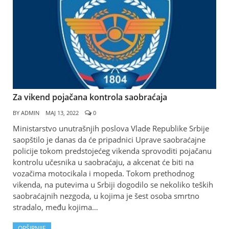
Za vikend pojačana kontrola saobraćaja
BY
ADMIN
МАЈ 13, 2022
0
Ministarstvo unutrašnjih poslova Vlade Republike Srbije
saopštilo je danas da će pripadnici Uprave saobraćajne
policije tokom predstojećeg vikenda sprovoditi pojačanu
kontrolu učesnika u saobraćaju, a akcenat će biti na
vozačima motocikala i mopeda. Tokom prethodnog
vikenda, na putevima u Srbiji dogodilo se nekoliko teških
saobraćajnih nezgoda, u kojima je šest osoba smrtno
stradalo, među kojima…
OPŠIRNIJE