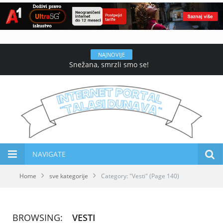
NAJNOVIJE
Snežana, smrzli smo se!
NAVIGATE
Home
sve kategorije
Category: "Vesti"
(Page 140)
BROWSING:
VESTI