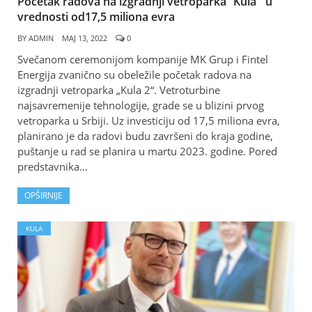
Početak radova na izgradnji vetroparka “Kula“’ u
vrednosti od17,5 miliona evra
BY
ADMIN
МАЈ 13, 2022
0
Svečanom ceremonijom kompanije MK Grup i Fintel
Energija zvanično su obeležile početak radova na
izgradnji vetroparka „Kula 2“. Vetroturbine
najsavremenije tehnologije, grade se u blizini prvog
vetroparka u Srbiji. Uz investiciju od 17,5 miliona evra,
planirano je da radovi budu završeni do kraja godine,
puštanje u rad se planira u martu 2023. godine. Pored
predstavnika…
OPŠIRNIJE
KULA