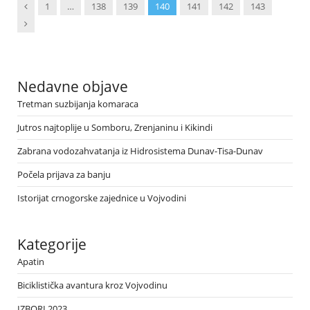
Previous
1
…
138
139
140
141
142
143
Next
Nedavne objave
Tretman suzbijanja komaraca
Jutros najtoplije u Somboru, Zrenjaninu i Kikindi
Zabrana vodozahvatanja iz Hidrosistema Dunav-Tisa-Dunav
Počela prijava za banju
Istorijat crnogorske zajednice u Vojvodini
Kategorije
Apatin
Biciklistička avantura kroz Vojvodinu
IZBORI 2023.