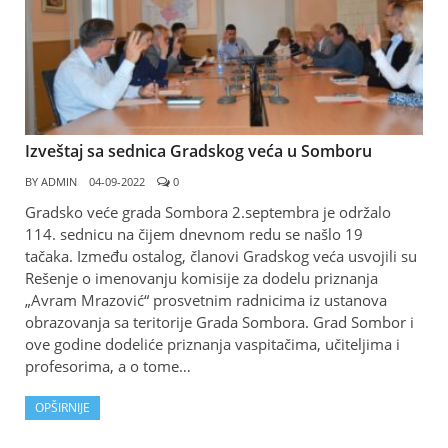
Izveštaj sa sednica Gradskog veća u Somboru
BY
ADMIN
04-09-2022
0
Gradsko veće grada Sombora 2.septembra je održalo
114. sednicu na čijem dnevnom redu se našlo 19
tačaka. Između ostalog, članovi Gradskog veća usvojili su
Rešenje o imenovanju komisije za dodelu priznanja
„Avram Mrazović“ prosvetnim radnicima iz ustanova
obrazovanja sa teritorije Grada Sombora. Grad Sombor i
ove godine dodeliće priznanja vaspitačima, učiteljima i
profesorima, a o tome…
OPŠIRNIJE