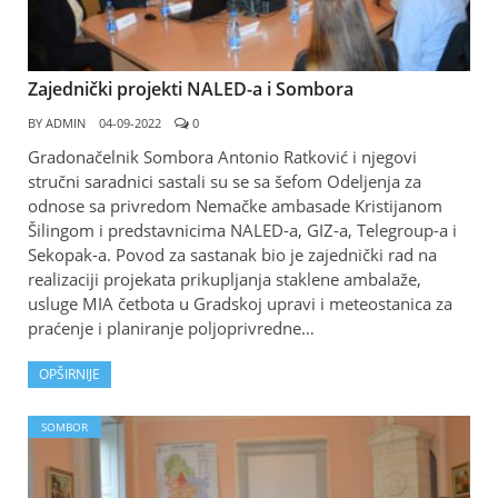
Zajednički projekti NALED-a i Sombora
BY
ADMIN
04-09-2022
0
Gradonačelnik Sombora Antonio Ratković i njegovi
stručni saradnici sastali su se sa šefom Odeljenja za
odnose sa privredom Nemačke ambasade Kristijanom
Šilingom i predstavnicima NALED-a, GIZ-a, Telegroup-a i
Sekopak-a. Povod za sastanak bio je zajednički rad na
realizaciji projekata prikupljanja staklene ambalaže,
usluge MIA četbota u Gradskoj upravi i meteostanica za
praćenje i planiranje poljoprivredne…
OPŠIRNIJE
SOMBOR