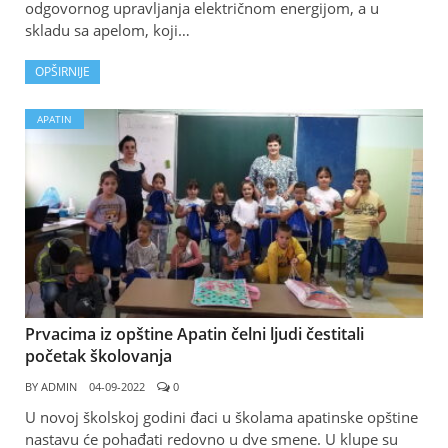
odgovornog upravljanja električnom energijom, a u
skladu sa apelom, koji…
OPŠIRNIJE
APATIN
Prvacima iz opštine Apatin čelni ljudi čestitali
početak školovanja
BY
ADMIN
04-09-2022
0
U novoj školskoj godini đaci u školama apatinske opštine
nastavu će pohađati redovno u dve smene. U klupe su