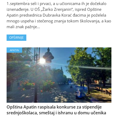
1.septembra seli i prvaci, a u učionicama ih je dočekalo
iznenađenje. U OŠ „Žarko Zrenjanin“, ispred Opštine
Apatin predsednica Dubravka Korać đacima je poželela
mnogo uspeha i stečenog znanja tokom školovanja, a kao
mali znak pažnje…
OPŠIRNIJE
APATIN
Opština Apatin raspisala konkurse za stipendije
srednjoškolaca, smeštaj i ishranu u domu učenika