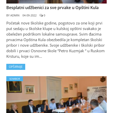
Besplatni udžbenici za sve prvake u Opštini Kula
BY
ADMIN
04-09-2022
0
Početak nove školske godine, pogotovo za one koji prvi
put sedaju u školske klupe u kulskoj opštini svakako je
obeležen podrškom lokalne samouprave. Svim đacima
prvacima Opština Kula obezbedila je kompletan školski
pribor i nove udžbenike. Svoje udžbenike i školski pribor
dobili i prvaci Osnovne škole “Petro Kuzmjak “ u Ruskom
Krsturu, koje su im…
OPŠIRNIJE
SOMBOR