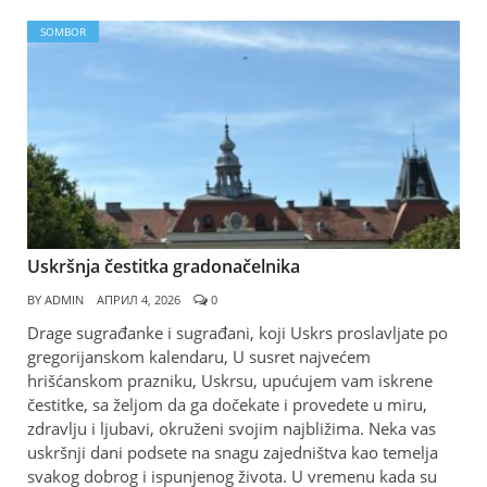
SOMBOR
Uskršnja čestitka gradonačelnika
BY
ADMIN
АПРИЛ 4, 2026
0
Drage sugrađanke i sugrađani, koji Uskrs proslavljate po
gregorijanskom kalendaru, U susret najvećem
hrišćanskom prazniku, Uskrsu, upućujem vam iskrene
čestitke, sa željom da ga dočekate i provedete u miru,
zdravlju i ljubavi, okruženi svojim najbližima. Neka vas
uskršnji dani podsete na snagu zajedništva kao temelja
svakog dobrog i ispunjenog života. U vremenu kada su