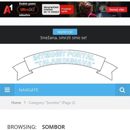
NAJNOVIJE
Snežana, smrzli smo se!
NAVIGATE
Home
Category: "Sombor"
(Page 2)
BROWSING:
SOMBOR