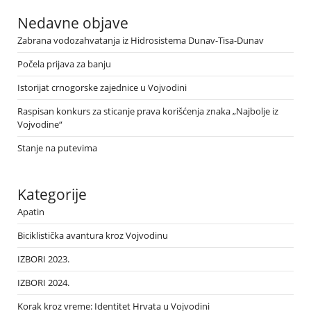
Nedavne objave
Zabrana vodozahvatanja iz Hidrosistema Dunav-Tisa-Dunav
Počela prijava za banju
Istorijat crnogorske zajednice u Vojvodini
Raspisan konkurs za sticanje prava korišćenja znaka „Najbolje iz
Vojvodine“
Stanje na putevima
Kategorije
Apatin
Biciklistička avantura kroz Vojvodinu
IZBORI 2023.
IZBORI 2024.
Korak kroz vreme: Identitet Hrvata u Vojvodini