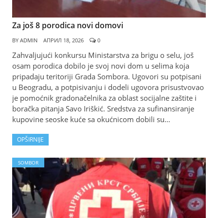
Za još 8 porodica novi domovi
BY
ADMIN
АПРИЛ 18, 2026
0
Zahvaljujući konkursu Ministarstva za brigu o selu, još
osam porodica dobilo je svoj novi dom u selima koja
pripadaju teritoriji Grada Sombora. Ugovori su potpisani
u Beogradu, a potpisivanju i dodeli ugovora prisustvovao
je pomoćnik gradonačelnika za oblast socijalne zaštite i
boračka pitanja Savo Iriškić. Sredstva za sufinansiranje
kupovine seoske kuće sa okućnicom dobili su…
OPŠIRNIJE
SOMBOR