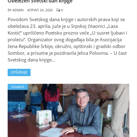
Obeležen Svetski dan knjige
BY
ADMIN
АПРИЛ 24, 2026
0
Povodom Svetskog dana knjige i autorskih prava koji se
obeležava 23. aprila, juče je u Srpskoj čitaonici „Laza
Kostić“ upriličeno Poetsko prozno veče „U susret ljubavi i
proleću“. Organizator ovog događaja bila je Asocijacija
žena Republike Srbije, okružni, opštinski i gradski odbor
Sombor, a prisutne je pozdravila Jelica Polovina. – U čast
Svetskog dana knjige…
OPŠIRNIJE
SOMBOR