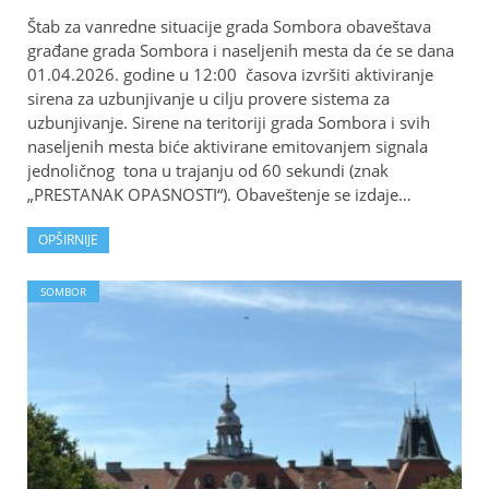
Štab za vanredne situacije grada Sombora obaveštava
građane grada Sombora i naseljenih mesta da će se dana
01.04.2026. godine u 12:00 časova izvršiti aktiviranje
sirena za uzbunjivanje u cilju provere sistema za
uzbunjivanje. Sirene na teritoriji grada Sombora i svih
naseljenih mesta biće aktivirane emitovanjem signala
jednoličnog tona u trajanju od 60 sekundi (znak
„PRESTANAK OPASNOSTI“). Obaveštenje se izdaje…
OPŠIRNIJE
SOMBOR