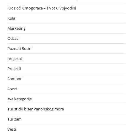
Kroz oči Crnogoraca – život u Vojvodini
Kula
Marketing
Odžaci
Poznati Rusini
projekat
Projekti
Sombor
Sport
sve kategorije
Turistički biser Panonskog mora
Turizam
Vesti