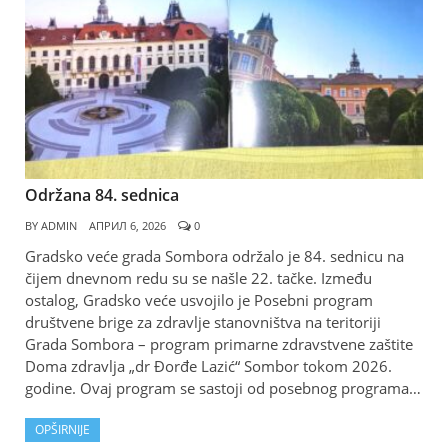
Održana 84. sednica
BY
ADMIN
АПРИЛ 6, 2026
0
Gradsko veće grada Sombora održalo je 84. sednicu na
čijem dnevnom redu su se našle 22. tačke. Između
ostalog, Gradsko veće usvojilo je Posebni program
društvene brige za zdravlje stanovništva na teritoriji
Grada Sombora – program primarne zdravstvene zaštite
Doma zdravlja „dr Đorđe Lazić“ Sombor tokom 2026.
godine. Ovaj program se sastoji od posebnog programa…
OPŠIRNIJE