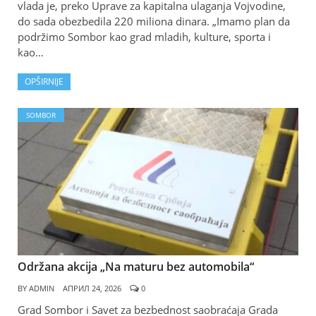
vlada je, preko Uprave za kapitalna ulaganja Vojvodine,
do sada obezbedila 220 miliona dinara. „Imamo plan da
podržimo Sombor kao grad mladih, kulture, sporta i
kao…
OPŠIRNIJE
SOMBOR
Održana akcija „Na maturu bez automobila“
BY
ADMIN
АПРИЛ 24, 2026
0
Grad Sombor i Savet za bezbednost saobraćaja Grada