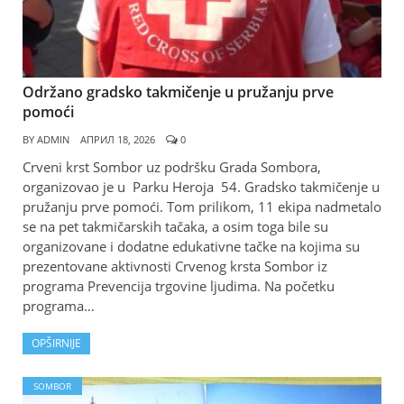
Održano gradsko takmičenje u pružanju prve
pomoći
BY
ADMIN
АПРИЛ 18, 2026
0
Crveni krst Sombor uz podršku Grada Sombora,
organizovao je u Parku Heroja 54. Gradsko takmičenje u
pružanju prve pomoći. Tom prilikom, 11 ekipa nadmetalo
se na pet takmičarskih tačaka, a osim toga bile su
organizovane i dodatne edukativne tačke na kojima su
prezentovane aktivnosti Crvenog krsta Sombor iz
programa Prevencija trgovine ljudima. Na početku
programa…
OPŠIRNIJE
SOMBOR