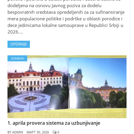
dodeljena na osnovu Javnog poziva za dodelu
bespovratnih sredstava opredeljenih za za sufinansiranje
mera populacione politike i podrške u oblasti porodice i
dece jedinicama lokalne samouprave u Republici Srbiji u
2026.…
OPŠIRNIJE
SOMBOR
1. aprila provera sistema za uzbunjivanje
BY
ADMIN
МАРТ 30, 2026
0