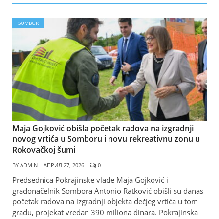
SOMBOR
Maja Gojković obišla početak radova na izgradnji
novog vrtića u Somboru i novu rekreativnu zonu u
Rokovačkoj šumi
BY
ADMIN
АПРИЛ 27, 2026
0
Predsednica Pokrajinske vlade Maja Gojković i
gradonačelnik Sombora Antonio Ratković obišli su danas
početak radova na izgradnji objekta dečjeg vrtića u tom
gradu, projekat vredan 390 miliona dinara. Pokrajinska