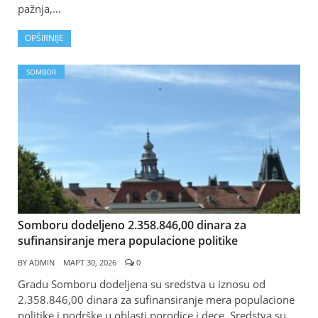
pažnja,…
OPŠIRNIJE
SOMBOR
Somboru dodeljeno 2.358.846,00 dinara za
sufinansiranje mera populacione politike
BY
ADMIN
МАРТ 30, 2026
0
Gradu Somboru dodeljena su sredstva u iznosu od
2.358.846,00 dinara za sufinansiranje mera populacione
politike i podrške u oblasti porodice i dece. Sredstva su