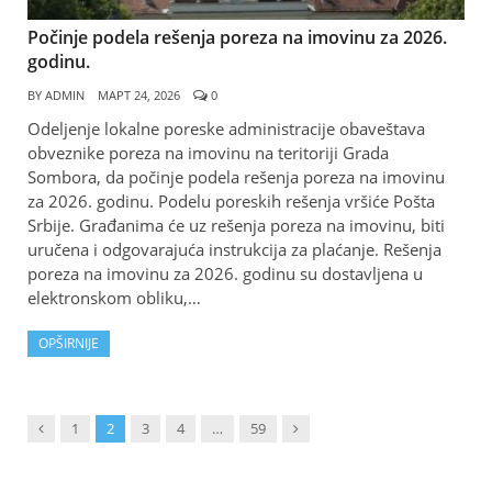
Počinje podela rešenja poreza na imovinu za 2026.
godinu.
BY
ADMIN
МАРТ 24, 2026
0
Odeljenje lokalne poreske administracije obaveštava
obveznike poreza na imovinu na teritoriji Grada
Sombora, da počinje podela rešenja poreza na imovinu
za 2026. godinu. Podelu poreskih rešenja vršiće Pošta
Srbije. Građanima će uz rešenja poreza na imovinu, biti
uručena i odgovarajuća instrukcija za plaćanje. Rešenja
poreza na imovinu za 2026. godinu su dostavljena u
elektronskom obliku,…
OPŠIRNIJE
Previous
Next
1
2
3
4
…
59