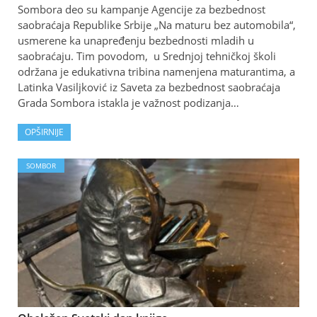
Sombora deo su kampanje Agencije za bezbednost
saobraćaja Republike Srbije „Na maturu bez automobila“,
usmerene ka unapređenju bezbednosti mladih u
saobraćaju. Tim povodom, u Srednjoj tehničkoj školi
održana je edukativna tribina namenjena maturantima, a
Latinka Vasiljković iz Saveta za bezbednost saobraćaja
Grada Sombora istakla je važnost podizanja…
OPŠIRNIJE
SOMBOR