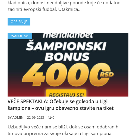
kladionica, donosi neodoljive ponude koje će dodatno
začiniti evropski fudbal. Utakmica…
OPŠIRNIJE
ZANIMLJIVO
VEČE SPEKTAKLA: Očekuje se goleada u Ligi
šampiona – ovu igru obavezno stavite na tiket
BY
ADMIN
22-09-2023
0
Uzbudljivo veče nam se bliži, dok se osam odabranih
timova priprema za svoje okršaje u Ligi šampiona.