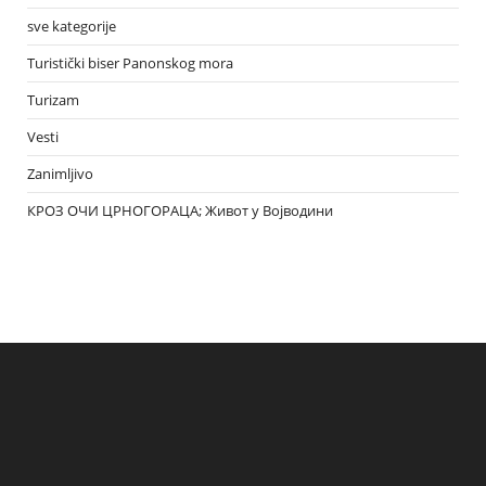
sve kategorije
Turistički biser Panonskog mora
Turizam
Vesti
Zanimljivo
КРОЗ ОЧИ ЦРНОГОРАЦА; Живот у Војводини