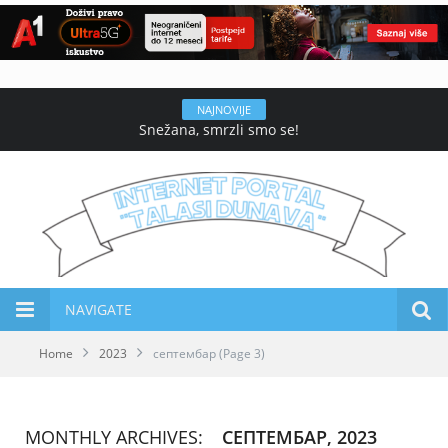
NAJNOVIJE
Snežana, smrzli smo se!
NAVIGATE
Home
2023
септембар
(Page 3)
MONTHLY ARCHIVES:
СЕПТЕМБАР, 2023