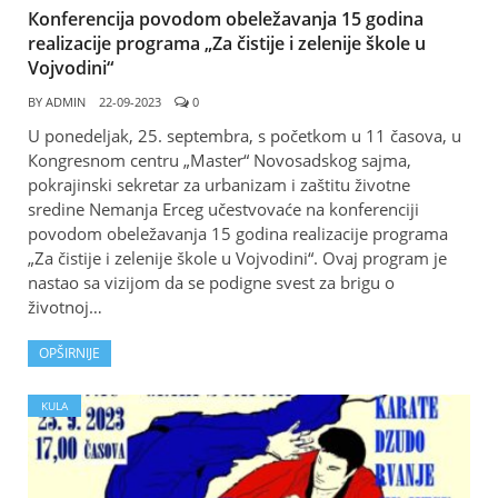
Кonferencija povodom obeležavanja 15 godina
realizacije programa „Za čistije i zelenije škole u
Vojvodini“
BY
ADMIN
22-09-2023
0
U ponedeljak, 25. septembra, s početkom u 11 časova, u
Кongresnom centru „Master“ Novosadskog sajma,
pokrajinski sekretar za urbanizam i zaštitu životne
sredine Nemanja Erceg učestvovaće na konferenciji
povodom obeležavanja 15 godina realizacije programa
„Za čistije i zelenije škole u Vojvodini“. Ovaj program je
nastao sa vizijom da se podigne svest za brigu o
životnoj…
OPŠIRNIJE
KULA