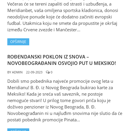
Večeras će se tereni zapaliti od strasti i uzbuđenja, a
Meridianbet, vaša omiljena sportska kladionica, donosi
neodoljive ponude koje će dodatno začiniti evropski
fudbal. Utakmica koju ne smete da propustite je okršaj
između Crvene zvezde i Mančester…
OPŠIRNIJE
ROĐENDANSKI POKLON IZ SNOVA –
NOVOBEOGRAĐANIN OSVOJIO PUT U MEKSIKO!
BY
ADMIN
22-09-2023
0
Dobili smo pobednika najveće promocije ovog leta u
Meridianu! B. Đ. iz Novog Beograda bukirao karte za
Meksiko! Kada je sreća vaš saveznik, ne postoje
nemoguće stvari! U prilog tome govori priča koju je
doživeo penzioner iz Novog Beograda, B. Đ.
Novobeograđanin ni u najluđim snovima nije slutio da će
postati pobednik promocije Pinata…