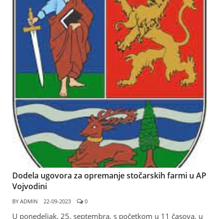
Dodela ugovora za opremanje stočarskih farmi u AP
Vojvodini
BY
ADMIN
22-09-2023
0
U ponedeljak, 25. septembra, s početkom u 11 časova, u