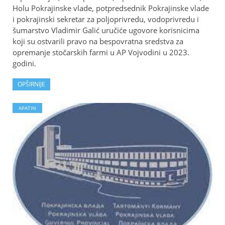
Holu Pokrajinske vlade, potpredsednik Pokrajinske vlade
i pokrajinski sekretar za poljoprivredu, vodoprivredu i
šumarstvo Vladimir Galić uručiće ugovore korisnicima
koji su ostvarili pravo na bespovratna sredstva za
opremanje stočarskih farmi u AP Vojvodini u 2023.
godini.
OPŠIRNIJE
APATIN