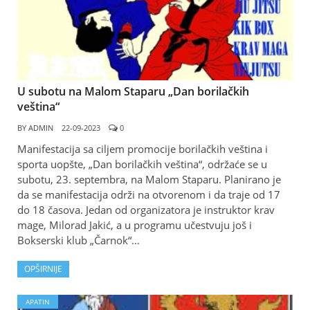
U subotu na Malom Staparu „Dan borilačkih
veština“
BY
ADMIN
22-09-2023
0
Manifestacija sa ciljem promocije borilačkih veština i
sporta uopšte, „Dan borilačkih veština“, održaće se u
subotu, 23. septembra, na Malom Staparu. Planirano je
da se manifestacija održi na otvorenom i da traje od 17
do 18 časova. Jedan od organizatora je instruktor krav
mage, Milorad Jakić, a u programu učestvuju još i
Bokserski klub „Čarnok“…
OPŠIRNIJE
APATIN