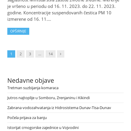
je vršeno u periodu od 16. 11. 2023. do 22. 11. 2023.
godine. Кoncentracije suspendovanih čestica PM 10
izmerene od 16. 11.…
OPŠIRNIJE
Next
1
2
3
…
14
Nedavne objave
Tretman suzbijanja komaraca
Jutros najtoplije u Somboru, Zrenjaninu i Kikindi
Zabrana vodozahvatanja iz Hidrosistema Dunav-Tisa-Dunav
Počela prijava za banju
Istorijat crnogorske zajednice u Vojvodini