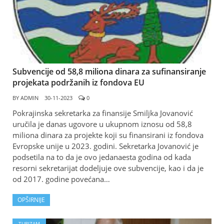
Subvencije od 58,8 miliona dinara za sufinansiranje
projekata podržanih iz fondova EU
BY
ADMIN
30-11-2023
0
Pokrajinska sekretarka za finansije Smiljka Jovanović
uručila je danas ugovore u ukupnom iznosu od 58,8
miliona dinara za projekte koji su finansirani iz fondova
Evropske unije u 2023. godini. Sekretarka Jovanović je
podsetila na to da je ovo jedanaesta godina od kada
resorni sekretarijat dodeljuje ove subvencije, kao i da je
od 2017. godine povećana…
OPŠIRNIJE
TURIZAM