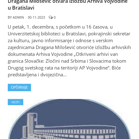
Dragana Milošević otvara izložbu Arhiva Vojvodine
u Bratislavi
BY
ADMIN
30-11-2023
0
U petak, 1. decembra, s početkom u 16 časova, u
Univerzitetskoj biblioteci u Bratislavi, pokrajinski sekretar
za kulturu, javno informisanje i odnose s verskim
zajednicama Dragana Milošević otvoriće izložbu arhivskih
dokumenata Arhiva Vojvodine „Otkriveni arhivi van
granica Slovačke: Zločini nad Srbima i Slovacima tokom
Drugog svetskog rata na teritoriji AP Vojvodine“. Biće
predstavljena i dvojezična…
OPŠIRNIJE
VESTI