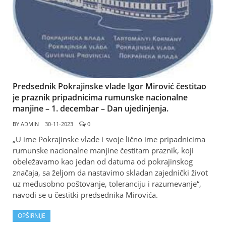
Predsednik Pokrajinske vlade Igor Mirović čestitao
je praznik pripadnicima rumunske nacionalne
manjine – 1. decembar – Dan ujedinjenja.
BY
ADMIN
30-11-2023
0
„U ime Pokrajinske vlade i svoje lično ime pripadnicima
rumunske nacionalne manjine čestitam praznik, koji
obeležavamo kao jedan od datuma od pokrajinskog
značaja, sa željom da nastavimo skladan zajednički život
uz međusobno poštovanje, toleranciju i razumevanje“,
navodi se u čestitki predsednika Mirovića.
OPŠIRNIJE