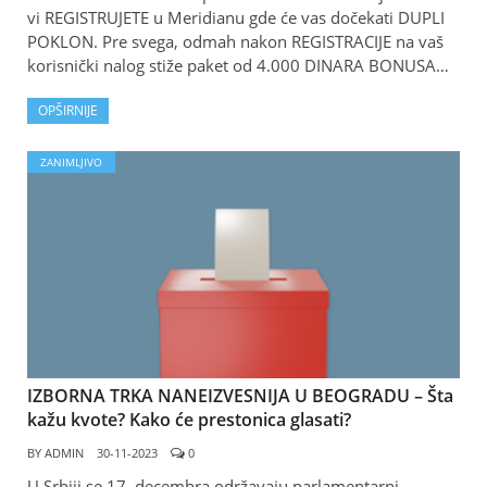
vi REGISTRUJETE u Meridianu gde će vas dočekati DUPLI
POKLON. Pre svega, odmah nakon REGISTRACIJE na vaš
korisnički nalog stiže paket od 4.000 DINARA BONUSA…
OPŠIRNIJE
ZANIMLJIVO
IZBORNA TRKA NANEIZVESNIJA U BEOGRADU – Šta
kažu kvote? Kako će prestonica glasati?
BY
ADMIN
30-11-2023
0
U Srbiji se 17. decembra održavaju parlamentarni,