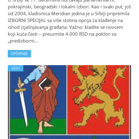
pokrajinski, beogradski i lokalni izbori. Kao i svaki put, još
od 2004, kladionica Meridian jedina je u Srbiji pripremila
IZBORNI SPECIJAL sa više stotina opcija za klađenje na
ishod izjašnjavanja građana. Važno: kladite se novcem
koji kuća časti – preuzmite 4.000 RSD na poklon za
„predizborni…
OPŠIRNIJE
VESTI