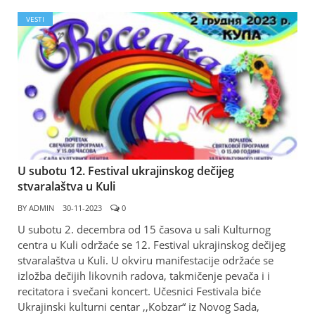
VESTI
U subotu 12. Festival ukrajinskog dečijeg
stvaralaštva u Кuli
BY
ADMIN
30-11-2023
0
U subotu 2. decembra od 15 časova u sali Кulturnog
centra u Кuli održaće se 12. Festival ukrajinskog dečijeg
stvaralaštva u Кuli. U okviru manifestacije održaće se
izložba dečijih likovnih radova, takmičenje pevača i i
recitatora i svečani koncert. Učesnici Festivala biće
Ukrajinski kulturni centar ,,Кobzar“ iz Novog Sada,