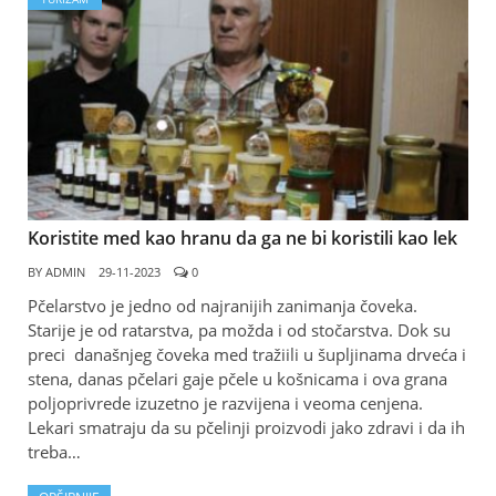
Koristite med kao hranu da ga ne bi koristili kao lek
BY
ADMIN
29-11-2023
0
Pčelarstvo je jedno od najranijih zanimanja čoveka.
Starije je od ratarstva, pa možda i od stočarstva. Dok su
preci današnjeg čoveka med tražiili u šupljinama drveća i
stena, danas pčelari gaje pčele u košnicama i ova grana
poljoprivrede izuzetno je razvijena i veoma cenjena.
Lekari smatraju da su pčelinji proizvodi jako zdravi i da ih
treba…