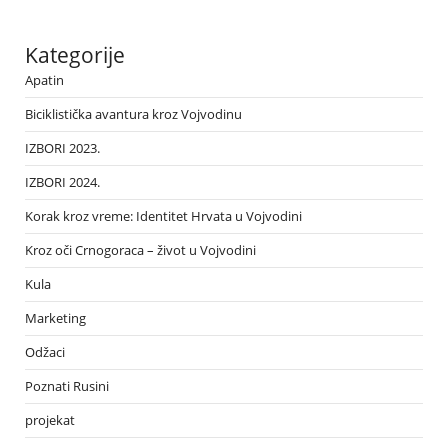
Kategorije
Apatin
Biciklistička avantura kroz Vojvodinu
IZBORI 2023.
IZBORI 2024.
Korak kroz vreme: Identitet Hrvata u Vojvodini
Kroz oči Crnogoraca – život u Vojvodini
Kula
Marketing
Odžaci
Poznati Rusini
projekat