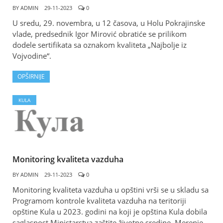
BY
ADMIN
29-11-2023
0
U sredu, 29. novembra, u 12 časova, u Holu Pokrajinske
vlade, predsednik Igor Mirović obratiće se prilikom
dodele sertifikata sa oznakom kvaliteta „Najbolje iz
Vojvodine“.
OPŠIRNIJE
KULA
Monitoring kvaliteta vazduha
BY
ADMIN
29-11-2023
0
Monitoring kvaliteta vazduha u opštini vrši se u skladu sa
Programom kontrole kvaliteta vazduha na teritoriji
opštine Кula u 2023. godini na koji je opština Кula dobila
saglasnost Ministarstva zaštite životne sredine. Merenje