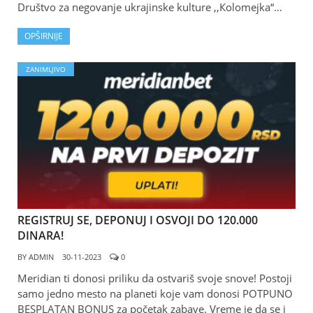
Društvo za negovanje ukrajinske kulture ,,Кolomejka“…
OPŠIRNIJE
ZANIMLJIVO
REGISTRUJ SE, DEPONUJ I OSVOJI DO 120.000
DINARA!
BY
ADMIN
30-11-2023
0
Meridian ti donosi priliku da ostvariš svoje snove! Postoji
samo jedno mesto na planeti koje vam donosi POTPUNO
BESPLATAN BONUS za početak zabave. Vreme je da se i