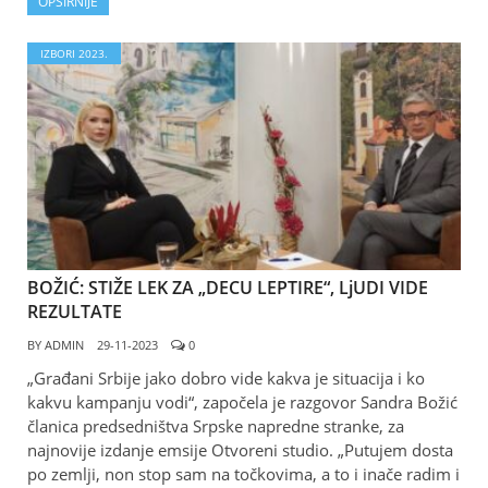
OPŠIRNIJE
IZBORI 2023.
BOŽIĆ: STIŽE LEK ZA „DECU LEPTIRE“, LjUDI VIDE
REZULTATE
BY
ADMIN
29-11-2023
0
„Građani Srbije jako dobro vide kakva je situacija i ko
kakvu kampanju vodi“, započela je razgovor Sandra Božić
članica predsedništva Srpske napredne stranke, za
najnovije izdanje emsije Otvoreni studio. „Putujem dosta
po zemlji, non stop sam na točkovima, a to i inače radim i