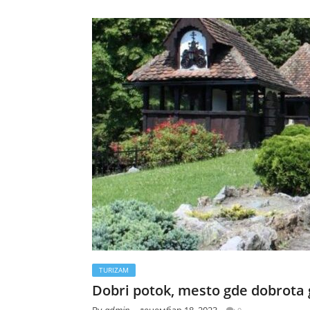
TURIZAM
Dobri potok, mesto gde dobrota g
By
admin
децембар 18, 2023