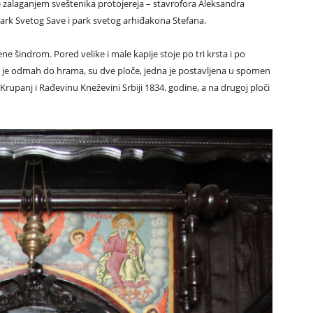
 zalaganjem sveštenika protojereja – stavrofora Aleksandra
 park Svetog Save i park svetog arhiđakona Stefana.
e šindrom. Pored velike i male kapije stoje po tri krsta i po
a je odmah do hrama, su dve ploče, jedna je postavljena u spomen
Krupanj i Rađevinu Kneževini Srbiji 1834. godine, a na drugoj ploči