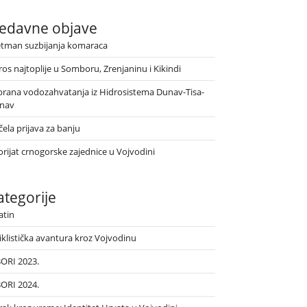
edavne objave
etman suzbijanja komaraca
ros najtoplije u Somboru, Zrenjaninu i Kikindi
brana vodozahvatanja iz Hidrosistema Dunav-Tisa-
nav
ela prijava za banju
orijat crnogorske zajednice u Vojvodini
ategorije
atin
iklistička avantura kroz Vojvodinu
BORI 2023.
BORI 2024.