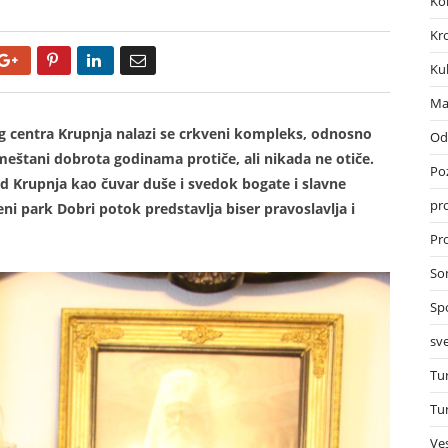
Ko
Kr
Google+
Pinterest
LinkedIn
Email
Ku
Ma
 centra Krupnja nalazi se crkveni kompleks, odnosno
Od
štani dobrota godinama protiče, ali nikada ne otiče.
Po
ad Krupnja kao čuvar duše i svedok bogate i slavne
pr
ni park Dobri potok predstavlja biser pravoslavlja i
Pro
So
Sp
sve
Tu
Tu
Ves