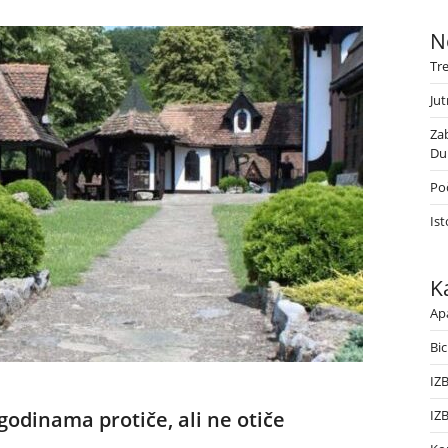
N
Tr
Jut
Za
Du
Poč
Ist
K
Ap
Bic
IZ
odinama protiče, ali ne otiče
IZ