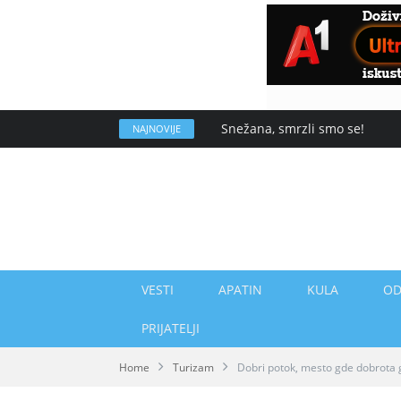
Tretman suzbijanja komaraca
NAJNOVIJE
VESTI
APATIN
KULA
OD
PRIJATELJI
Home
Turizam
Dobri potok, mesto gde dobrota g