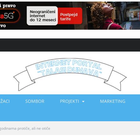
ŽACI
SOMBOR
PROJEKTI
MARKETING
odinama protiče, ali ne otiče