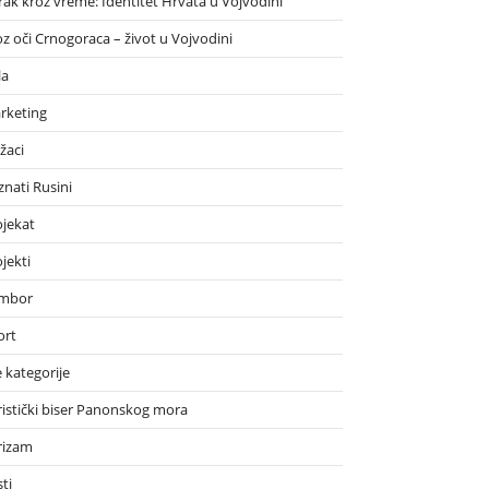
rak kroz vreme: Identitet Hrvata u Vojvodini
oz oči Crnogoraca – život u Vojvodini
la
rketing
žaci
znati Rusini
ojekat
jekti
mbor
ort
 kategorije
ristički biser Panonskog mora
rizam
ti