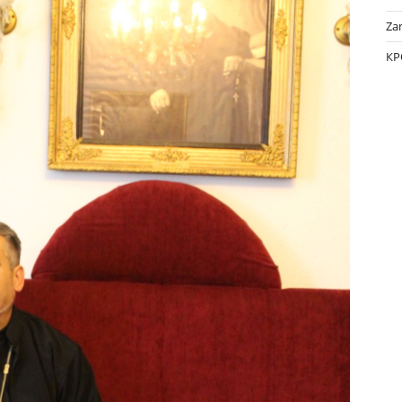
Za
КР