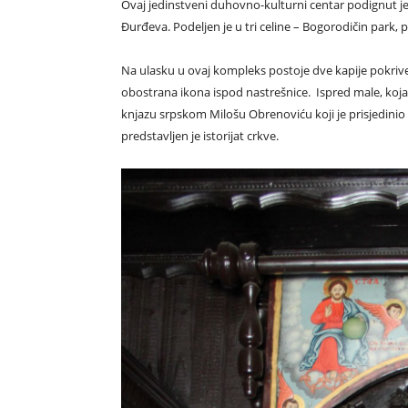
Ovaj jedinstveni duhovno-kulturni centar podignut je
Đurđeva. Podeljen je u tri celine – Bogorodičin park,
Na ulasku u ovaj kompleks postoje dve kapije pokriven
obostrana ikona ispod nastrešnice. Ispred male, koj
knjazu srpskom Milošu Obrenoviću koji je prisjedinio 
predstavljen je istorijat crkve.