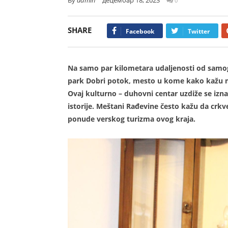
0
SHARE
Facebook
Twitter
Na samo par kilometara udaljenosti od samog
park Dobri potok, mesto u kome kako kažu me
Ovaj kulturno – duhovni centar uzdiže se izn
istorije. Meštani Rađevine često kažu da crkve
ponude verskog turizma ovog kraja.