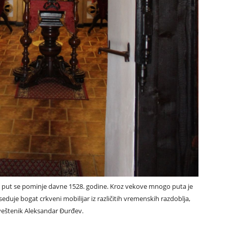
 put se pominje davne 1528. godine. Kroz vekove mnogo puta je
seduje bogat crkveni mobilijar iz različitih vremenskih razdoblja,
sveštenik Aleksandar Đurđev.