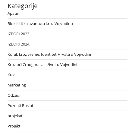
Kategorije
Apatin
Biciklistička avantura kroz Vojvodinu
IZBORI 2023.
IZBORI 2024.
Korak kroz vreme: Identitet Hrvata u Vojvodini
Kroz oči Crnogoraca – život u Vojvodini
Kula
Marketing
Odžaci
Poznati Rusini
projekat
Projekti