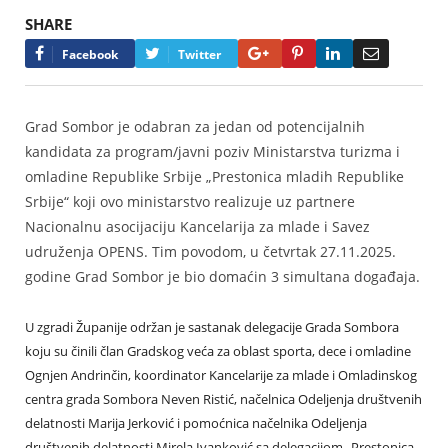
SHARE
Google+
Pinterest
LinkedIn
Email
Facebook
Twitter
Grad Sombor je odabran za jedan od potencijalnih
kandidata za program/javni poziv Ministarstva turizma i
omladine Republike Srbije „Prestonica mladih Republike
Srbije“ koji ovo ministarstvo realizuje uz partnere
Nacionalnu asocijaciju Kancelarija za mlade i Savez
udruženja OPENS. Tim povodom, u četvrtak 27.11.2025.
godine Grad Sombor je bio domaćin 3 simultana događaja.
U zgradi Županije održan je sastanak delegacije Grada Sombora
koju su činili član Gradskog veća za oblast sporta, dece i omladine
Ognjen Andrinčin, koordinator Kancelarije za mlade i Omladinskog
centra grada Sombora Neven Ristić, načelnica Odeljenja društvenih
delatnosti Marija Jerković i pomoćnica načelnika Odeljenja
društvenih delatnosti Mirela Ivanković sa delegacijom „Prestonica