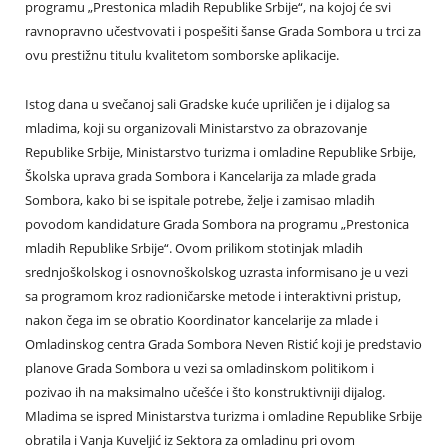
programu „Prestonica mladih Republike Srbije“, na kojoj će svi
ravnopravno učestvovati i pospešiti šanse Grada Sombora u trci za
ovu prestižnu titulu kvalitetom somborske aplikacije.
Istog dana u svečanoj sali Gradske kuće upriličen je i dijalog sa
mladima, koji su organizovali Ministarstvo za obrazovanje
Republike Srbije, Ministarstvo turizma i omladine Republike Srbije,
Školska uprava grada Sombora i Kancelarija za mlade grada
Sombora, kako bi se ispitale potrebe, želje i zamisao mladih
povodom kandidature Grada Sombora na programu „Prestonica
mladih Republike Srbije“. Ovom prilikom stotinjak mladih
srednjoškolskog i osnovnoškolskog uzrasta informisano je u vezi
sa programom kroz radioničarske metode i interaktivni pristup,
nakon čega im se obratio Koordinator kancelarije za mlade i
Omladinskog centra Grada Sombora Neven Ristić koji je predstavio
planove Grada Sombora u vezi sa omladinskom politikom i
pozivao ih na maksimalno učešće i što konstruktivniji dijalog.
Mladima se ispred Ministarstva turizma i omladine Republike Srbije
obratila i Vanja Kuveljić iz Sektora za omladinu pri ovom