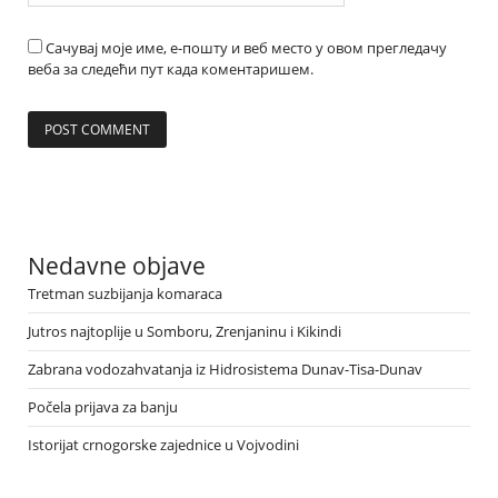
Сачувај моје име, е-пошту и веб место у овом прегледачу
веба за следећи пут када коментаришем.
Nedavne objave
Tretman suzbijanja komaraca
Jutros najtoplije u Somboru, Zrenjaninu i Kikindi
Zabrana vodozahvatanja iz Hidrosistema Dunav-Tisa-Dunav
Počela prijava za banju
Istorijat crnogorske zajednice u Vojvodini