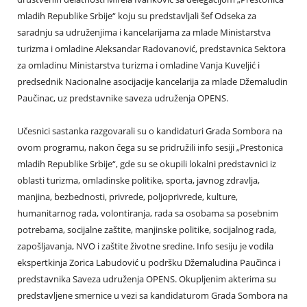
mladih Republike Srbije“ koju su predstavljali šef Odseka za
saradnju sa udruženjima i kancelarijama za mlade Ministarstva
turizma i omladine Aleksandar Radovanović, predstavnica Sektora
za omladinu Ministarstva turizma i omladine Vanja Kuveljić i
predsednik Nacionalne asocijacije kancelarija za mlade Džemaludin
Paučinac, uz predstavnike saveza udruženja OPENS.
Učesnici sastanka razgovarali su o kandidaturi Grada Sombora na
ovom programu, nakon čega su se pridružili info sesiji „Prestonica
mladih Republike Srbije“, gde su se okupili lokalni predstavnici iz
oblasti turizma, omladinske politike, sporta, javnog zdravlja,
manjina, bezbednosti, privrede, poljoprivrede, kulture,
humanitarnog rada, volontiranja, rada sa osobama sa posebnim
potrebama, socijalne zaštite, manjinske politike, socijalnog rada,
zapošljavanja, NVO i zaštite životne sredine. Info sesiju je vodila
ekspertkinja Zorica Labudović u podršku Džemaludina Paučinca i
predstavnika Saveza udruženja OPENS. Okupljenim akterima su
predstavljene smernice u vezi sa kandidaturom Grada Sombora na