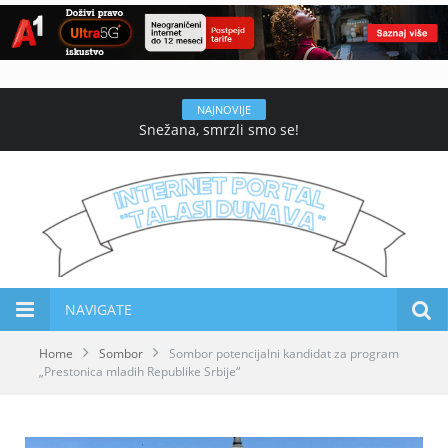
NAJNOVIJE
Snežana, smrzli smo se!
NAVIGATE
Home
Sombor
Sombor potencijalni kandidat za program
„Prestonica mladih Republike Srbije“