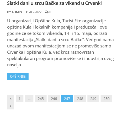
Slatki dani u srcu Bačke za vikend u Crvenki
BY
ADMIN
11-05-2022
0
U organizaciji Opštine Kula, Turističke organizacije
opštine Kula i lokalnih kompanija i preduzeća i ove
godine će se tokom vikenda, 14. i 15. maja, održati
manifestacija „Slatki dani u srcu Bačke“. Već godinama
unazad ovom manifestacijom se ne promoviše samo
Crvenka i opština Kula, već kroz raznovrstan
spektakularan program promoviše se i industrija ovog
naselja…
OPŠIRNIJE
Previous
1
…
245
246
247
248
249
250
Next