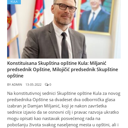
KULA
Konstituisana Skupština opštine Kula: Miljanić
predsednik Opštine, Milojičić predsednik Skupštine
opštine
BY
ADMIN
13-05-2022
0
Na konstitutivnoj sednici Skupštine opštine Kula za novog
predsednika Opštine sa dvadeset dva odbornička glasa
izabran je Damjan Miljanić, koji je nakon završetka
sednice izjavio da se osnovni cilj i pravac razvoja ukratko
mogu opisati kao nastavak posvećenog rada na
pobošanju života svakog naseljenog mesta u opštini, ali i