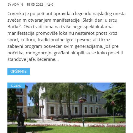
BY
ADMIN
18-05-2022
0
Crvenka je po peti put opravdala legendu najslađeg mesta
svečanim otvaranjem manifestacije „Slatki dani u srcu
Bačke“. Ova tradicionalna i više nego spektakularna
manifestacija promoviše lokalnu nestereotipnost kroz
sport, kulturu, tradicionalne igre i pesme, ali i kroz
zabavni program posvećen svim generacijama. Još pre
početka, mnogobrojni građani okupili su se kako posetili
štandove Jafe, šećerane…
OPŠIRNIJE
ODŽACI