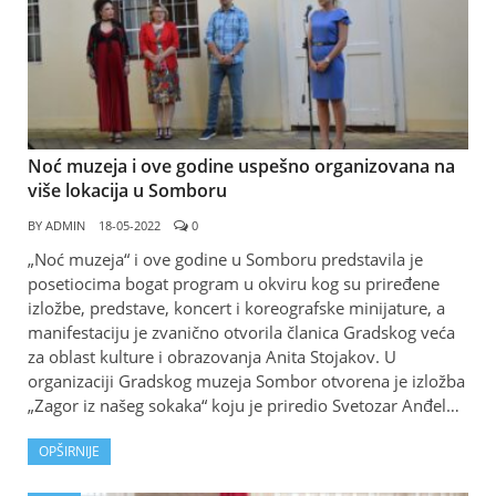
Noć muzeja i ove godine uspešno organizovana na
više lokacija u Somboru
BY
ADMIN
18-05-2022
0
„Noć muzeja“ i ove godine u Somboru predstavila je
posetiocima bogat program u okviru kog su priređene
izložbe, predstave, koncert i koreografske minijature, a
manifestaciju je zvanično otvorila članica Gradskog veća
za oblast kulture i obrazovanja Anita Stojakov. U
organizaciji Gradskog muzeja Sombor otvorena je izložba
„Zagor iz našeg sokaka“ koju je priredio Svetozar Anđel…
OPŠIRNIJE