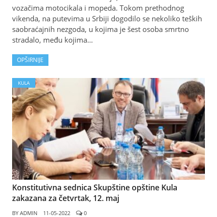
vozačima motocikala i mopeda. Tokom prethodnog
vikenda, na putevima u Srbiji dogodilo se nekoliko teških
saobraćajnih nezgoda, u kojima je šest osoba smrtno
stradalo, među kojima…
OPŠIRNIJE
KULA
Konstitutivna sednica Skupštine opštine Kula
zakazana za četvrtak, 12. maj
BY
ADMIN
11-05-2022
0