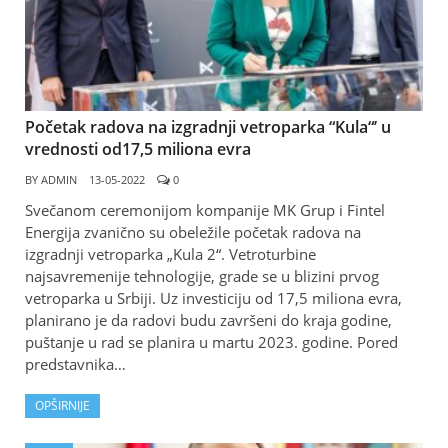
Početak radova na izgradnji vetroparka “Kula“’ u
vrednosti od17,5 miliona evra
BY
ADMIN
13-05-2022
0
Svečanom ceremonijom kompanije MK Grup i Fintel
Energija zvanično su obeležile početak radova na
izgradnji vetroparka „Kula 2“. Vetroturbine
najsavremenije tehnologije, grade se u blizini prvog
vetroparka u Srbiji. Uz investiciju od 17,5 miliona evra,
planirano je da radovi budu završeni do kraja godine,
puštanje u rad se planira u martu 2023. godine. Pored
predstavnika…
OPŠIRNIJE