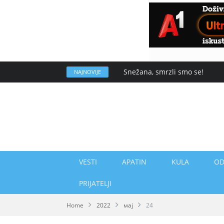
Snežana, smrzli smo se!
NAJNOVIJE
VESTI
APATIN
KULA
OD
PRIJATELJI
Home
2022
мај
24