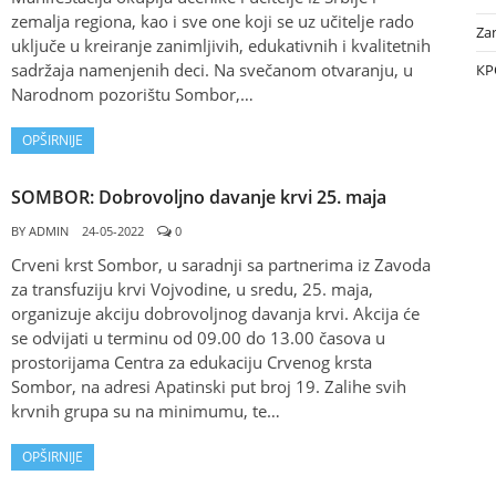
zemalja regiona, kao i sve one koji se uz učitelje rado
Za
uključe u kreiranje zanimljivih, edukativnih i kvalitetnih
sadržaja namenjenih deci. Na svečanom otvaranju, u
КР
Narodnom pozorištu Sombor,…
OPŠIRNIJE
SOMBOR: Dobrovoljno davanje krvi 25. maja
BY
ADMIN
24-05-2022
0
Crveni krst Sombor, u saradnji sa partnerima iz Zavoda
za transfuziju krvi Vojvodine, u sredu, 25. maja,
organizuje akciju dobrovoljnog davanja krvi. Akcija će
se odvijati u terminu od 09.00 do 13.00 časova u
prostorijama Centra za edukaciju Crvenog krsta
Sombor, na adresi Apatinski put broj 19. Zalihe svih
krvnih grupa su na minimumu, te…
OPŠIRNIJE