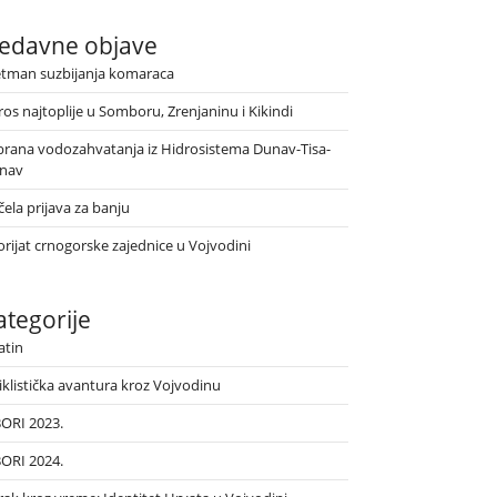
edavne objave
etman suzbijanja komaraca
ros najtoplije u Somboru, Zrenjaninu i Kikindi
brana vodozahvatanja iz Hidrosistema Dunav-Tisa-
nav
ela prijava za banju
orijat crnogorske zajednice u Vojvodini
ategorije
atin
iklistička avantura kroz Vojvodinu
BORI 2023.
BORI 2024.