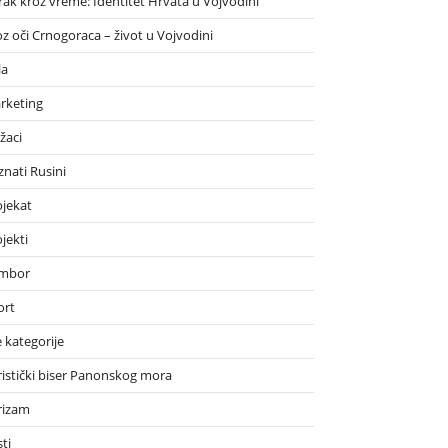
rak kroz vreme: Identitet Hrvata u Vojvodini
oz oči Crnogoraca – život u Vojvodini
la
rketing
žaci
znati Rusini
ojekat
jekti
mbor
ort
 kategorije
ristički biser Panonskog mora
rizam
ti