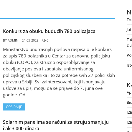
N
Tr
Jut
Konkurs za obuku budućih 780 policajaca
Za
BY
ADMIN
24-05-2022
0
Du
Ministarstvo unutrašnjih poslova raspisalo je konkurs
Poč
za upis 780 polaznika u Centar za osnovnu policijsku
obuku (COPO), za stručno osposobljavanje za
Ist
obavljanje poslova i zadataka uniformisanog
policijskog službenika i to za potrebe svih 27 policijskih
uprava u Srbiji. Svi zainteresovani, koji ispunjavaju
K
uslove za upis, mogu da se prijave do 7. juna ove
Ap
godine. Od…
Bic
OPŠIRNIJE
IZ
Solarnim panelima se računi za struju smanjuju
IZ
čak 3.000 dinara