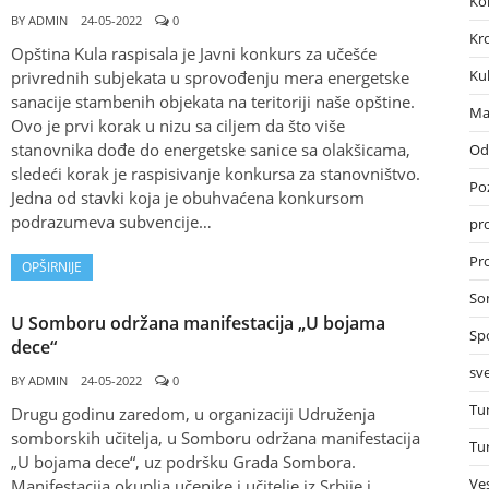
Ko
BY
ADMIN
24-05-2022
0
Kr
Opština Kula raspisala je Javni konkurs za učešće
Ku
privrednih subjekata u sprovođenju mera energetske
sanacije stambenih objekata na teritoriji naše opštine.
Ma
Ovo je prvi korak u nizu sa ciljem da što više
stanovnika dođe do energetske sanice sa olakšicama,
Od
sledeći korak je raspisivanje konkursa za stanovništvo.
Po
Jedna od stavki koja je obuhvaćena konkursom
podrazumeva subvencije…
pr
Pro
OPŠIRNIJE
So
U Somboru održana manifestacija „U bojama
Sp
dece“
sve
BY
ADMIN
24-05-2022
0
Tu
Drugu godinu zaredom, u organizaciji Udruženja
somborskih učitelja, u Somboru održana manifestacija
Tu
„U bojama dece“, uz podršku Grada Sombora.
Ves
Manifestacija okuplja učenike i učitelje iz Srbije i