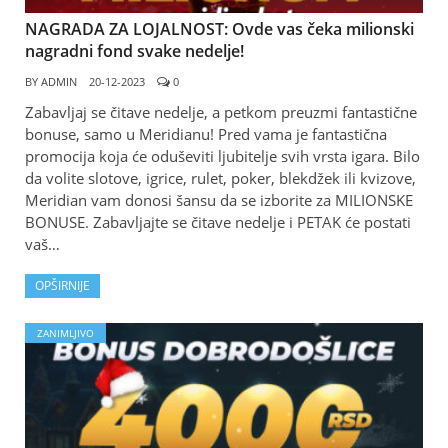
NAGRADA ZA LOJALNOST: Ovde vas čeka milionski
nagradni fond svake nedelje!
BY
ADMIN
20-12-2023
0
Zabavljaj se čitave nedelje, a petkom preuzmi fantastične
bonuse, samo u Meridianu! Pred vama je fantastična
promocija koja će oduševiti ljubitelje svih vrsta igara. Bilo
da volite slotove, igrice, rulet, poker, blekdžek ili kvizove,
Meridian vam donosi šansu da se izborite za MILIONSKE
BONUSE. Zabavljajte se čitave nedelje i PETAK će postati
vaš…
OPŠIRNIJE
ZANIMLJIVO