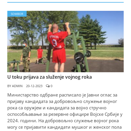
SOMBOR
U toku prijava za služenje vojnog roka
BY
ADMIN
20-12-2023
0
Министарство одбране расписало је Јавни оглас за
пријаву кандидата за добровољно служење војног
рока са оружјем и кандидата за војно стручно
оспособљавање за резервне официре Војске Србије у
2024. години. На добровољно служење војног рока
могу се пријавити кандидати мушког и женског пола