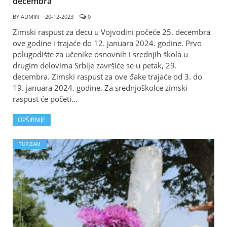
decembra
BY
ADMIN
20-12-2023
0
Zimski raspust za decu u Vojvodini počeće 25. decembra
ove godine i trajaće do 12. januara 2024. godine. Prvo
polugodište za učenike osnovnih i srednjih škola u
drugim delovima Srbije završiće se u petak, 29.
decembra. Zimski raspust za ove đake trajaće od 3. do
19. januara 2024. godine. Za srednjoškolce zimski
raspust će početi…
OPŠIRNIJE
TURIZAM