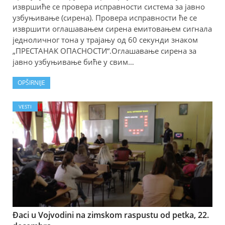
извршиће се провера исправности система за јавно
узбуњивање (сирена). Провера исправности ће се
извршити оглашавањем сирена емитовањем сигнала
једноличног тона у трајању од 60 секунди знаком
„ПРЕСТАНАK ОПАСНОСТИ“.Оглашавање сирена за
јавно узбуњивање биће у свим…
OPŠIRNIJE
VESTI
Đaci u Vojvodini na zimskom raspustu od petka, 22.