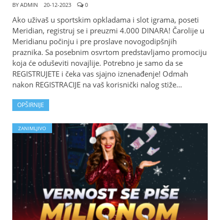
BY
ADMIN
20-12-2023
0
Ako uživaš u sportskim opkladama i slot igrama, poseti
Meridian, registruj se i preuzmi 4.000 DINARA! Čarolije u
Meridianu počinju i pre proslave novogodipšnjih
praznika. Sa posebnim osvrtom predstavljamo promociju
koja će oduševiti novajlije. Potrebno je samo da se
REGISTRUJETE i čeka vas sjajno iznenađenje! Odmah
nakon REGISTRACIJE na vaš korisnički nalog stiže…
OPŠIRNIJE
ZANIMLJIVO