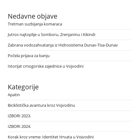
Nedavne objave
Tretman suzbijanja komaraca
Jutros najtoplije u Somboru, Zrenjaninu i Kikindi
Zabrana vodozahvatanja iz Hidrosistema Dunav-Tisa-Dunav
Počela prijava za banju
Istorijat crnogorske zajednice u Vojvodini
Kategorije
Apatin
Biciklistička avantura kroz Vojvodinu
IZBORI 2023.
IZBORI 2024.
Korak kroz vreme: Identitet Hrvata u Vojvodini