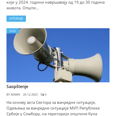
који у 2024. години навршавају од 19 до 30 година
живота. Општи…
OPŠIRNIJE
KULA
Saopštenje
BY
ADMIN
20-12-2023
0
На основу акта Сектора за ванредне ситуације,
Одељења за ванредне ситуације МУП Републике
Србије у Сомбору, на територији општине Kула