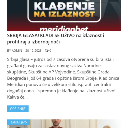
SRBIJA GLASA! KLADI SE UŽIVO na izlaznost i
profitiraj u izbornoj noći
BY
ADMIN
20-12-2023
0
Srbija glasa – jutros od 7 časova otvorena su birališta i
građani glasaju za sastav novog saziva Narodne
skupštine, Skupštine AP Vojvodine, Skupštine Grada
Beograda i još 64 grada i opština širom Srbije. Kladionica
Meridian ponovo će u velikom stilu ispratiti centralni
događaj dana – spremno je klađenje na izlaznost uživo!
Kakva će…
OPŠIRNIJE
ZANIMLJIVO