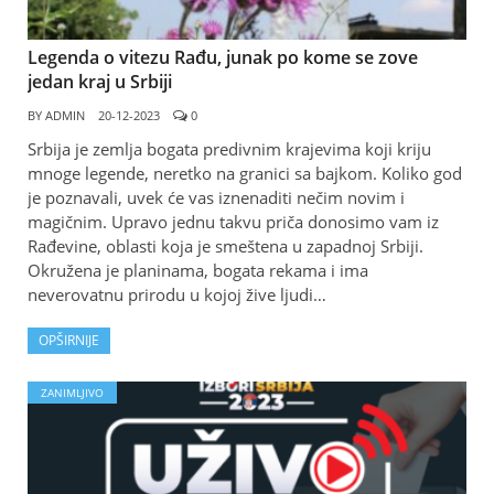
Legenda o vitezu Rađu, junak po kome se zove
jedan kraj u Srbiji
BY
ADMIN
20-12-2023
0
Srbija je zemlja bogata predivnim krajevima koji kriju
mnoge legende, neretko na granici sa bajkom. Koliko god
je poznavali, uvek će vas iznenaditi nečim novim i
magičnim. Upravo jednu takvu priča donosimo vam iz
Rađevine, oblasti koja je smeštena u zapadnoj Srbiji.
Okružena je planinama, bogata rekama i ima
neverovatnu prirodu u kojoj žive ljudi…
OPŠIRNIJE
ZANIMLJIVO