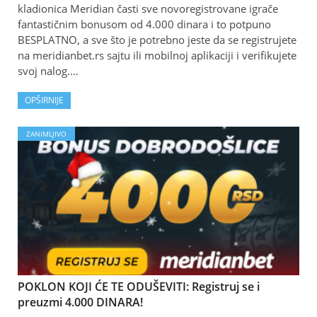
kladionica Meridian časti sve novoregistrovane igrače
fantastičnim bonusom od 4.000 dinara i to potpuno
BESPLATNO, a sve što je potrebno jeste da se registrujete
na meridianbet.rs sajtu ili mobilnoj aplikaciji i verifikujete
svoj nalog.…
OPŠIRNIJE
ZANIMLJIVO
POKLON KOJI ĆE TE ODUŠEVITI: Registruj se i
preuzmi 4.000 DINARA!