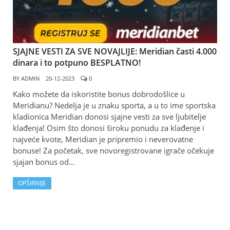
SJAJNE VESTI ZA SVE NOVAJLIJE: Meridian časti 4.000
dinara i to potpuno BESPLATNO!
BY
ADMIN
20-12-2023
0
Kako možete da iskoristite bonus dobrodošlice u
Meridianu? Nedelja je u znaku sporta, a u to ime sportska
kladionica Meridian donosi sjajne vesti za sve ljubitelje
klađenja! Osim što donosi široku ponudu za klađenje i
najveće kvote, Meridian je pripremio i neverovatne
bonuse! Za početak, sve novoregistrovane igrače očekuje
sjajan bonus od…
OPŠIRNIJE