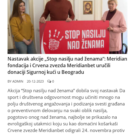
Nastavak akcije „Stop nasilju nad ženama“: Meridian
fondacija i Crvena zvezda Meridianbet uručili
donaciji Sigurnoj kući u Beogradu
BY
ADMIN
20-12-2023
0
Akcija “Stop nasilju nad ženama” dobila svoj nastavak Da
sport i društvena odgovornost mogu učiniti mnogo na
polju društvenog angažovanja i podizanja svesti građana
o preventivnom delovanju na svaki oblik nasilja,
pogotovo onog nad ženama, najbolje se prikazalo na
evroligaškoj utakmici koju su kao domaćini košarkaši
Crvene zvezde Meridianbet odigrali 24. novembra protiv