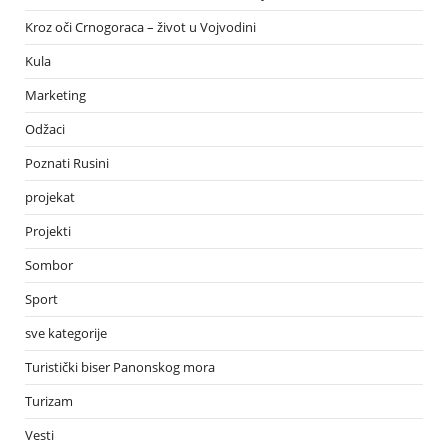
Kroz oči Crnogoraca – život u Vojvodini
Kula
Marketing
Odžaci
Poznati Rusini
projekat
Projekti
Sombor
Sport
sve kategorije
Turistički biser Panonskog mora
Turizam
Vesti