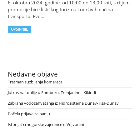
6. oktobra 2024. godine, od 10:00 do 13:00 sati, s ciljem
promocije biciklističkog turizma i održivih načina
transporta. Evo…
OPŠIRNIJE
Nedavne objave
Tretman suzbijanja komaraca
Jutros najtoplije u Somboru, Zrenjaninu i Kikindi
Zabrana vodozahvatanja iz Hidrosistema Dunav-Tisa-Dunav
Počela prijava za banju
Istorijat crnogorske zajednice u Vojvodini