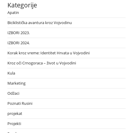
Kategorije
Apatin
Biciklistička avantura kroz Vojvodinu
IZBORI 2023.
IZBORI 2024.
Korak kroz vreme: Identitet Hrvata u Vojvodini
Kroz oči Crnogoraca – život u Vojvodini
Kula
Marketing
Odžaci
Poznati Rusini
projekat
Projekti