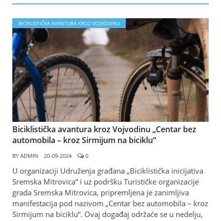
BICIKLISTIČKA AVANTURA KROZ VOJVODINU
Biciklistička avantura kroz Vojvodinu „Centar bez
automobila – kroz Sirmijum na biciklu“
BY
ADMIN
20-09-2024
0
U organizaciji Udruženja građana „Biciklistička inicijativa
Sremska Mitrovica“ i uz podršku Turističke organizacije
grada Sremska Mitrovica, pripremljena je zanimljiva
manifestacija pod nazivom „Centar bez automobila – kroz
Sirmijum na biciklu“. Ovaj događaj održaće se u nedelju,