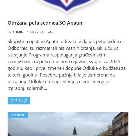
Održana peta sednica SO Apatin
BY
ADMIN
17-03-2025
0
Skupština opštine Apatin održala je danas petu sednicu.
Odbornici su razmatrali niz važnih pitanja, uključujući
usvajanje Programa raspolaganja građevinskim
zemljištem i nepokretnostima u javnoj svojini za 2025.
godinu, kao i prve izmene i dopune Odluke o budžetu za
tekuću godinu. Posebna pažnja bila je usmerena na
usvajanje Odluke o unapređenju zelene energije i
izgradnji solarnih…
OPŠIRNIJE
SOMBOR