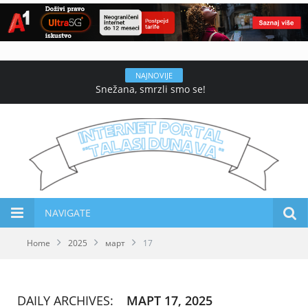
NAJNOVIJE
Snežana, smrzli smo se!
NAVIGATE
Home
2025
март
17
DAILY ARCHIVES:
МАРТ 17, 2025