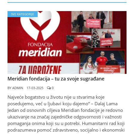
SVE KATEGORIJE
Meridian fondacija – tu za svoje sugrađane
BY
ADMIN
17-03-2025
0
Najveće bogatstvo u životu nije u stvarima koje
posedujemo, već u ljubavi koju dajemo“ – Dalaj Lama
Jedan od osnovnih ciljeva Meridian fondacije je redovno
ukazivanje na značaj zajedničke odgovornosti i važnosti
pomaganja onima koji su u potrebi. Humanitarni rad koji
podrazumeva pomoć zdravstveno, socijalno i ekonomski