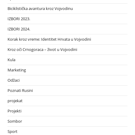
Biciklistička avantura kroz Vojvodinu
IZBORI 2023.
IZBORI 2024.
Korak kroz vreme: Identitet Hrvata u Vojvodini
Kroz oči Crnogoraca – život u Vojvodini
Kula
Marketing
Odžaci
Poznati Rusini
projekat
Projekti
Sombor
Sport