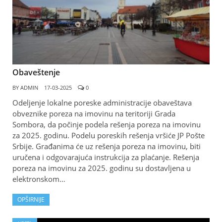
Obaveštenje
BY
ADMIN
17-03-2025
0
Odeljenje lokalne poreske administracije obaveštava
obveznike poreza na imovinu na teritoriji Grada
Sombora, da počinje podela rešenja poreza na imovinu
za 2025. godinu. Podelu poreskih rešenja vršiće JP Pošte
Srbije. Građanima će uz rešenja poreza na imovinu, biti
uručena i odgovarajuća instrukcija za plaćanje. Rešenja
poreza na imovinu za 2025. godinu su dostavljena u
elektronskom…
OPŠIRNIJE