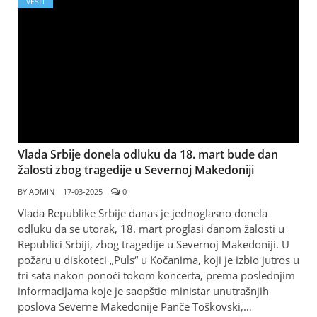
VESTI
Vlada Srbije donela odluku da 18. mart bude dan
žalosti zbog tragedije u Severnoj Makedoniji
BY
ADMIN
17-03-2025
0
Vlada Republike Srbije danas je jednoglasno donela
odluku da se utorak, 18. mart proglasi danom žalosti u
Republici Srbiji, zbog tragedije u Severnoj Makedoniji. U
požaru u diskoteci „Puls“ u Kočanima, koji je izbio jutros u
tri sata nakon ponoći tokom koncerta, prema poslednjim
informacijama koje je saopštio ministar unutrašnjih
poslova Severne Makedonije Panče Toškovski,…