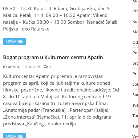
Ko
08:30 – 12:30 Kolut: I.L.Ribara, Grobljanska, deo S.
Kr
Matića. Petak, 11.4. 09:00 – 10:30 Apatin: Vikend
Ku
naselje – Kučka 08:30 – 13:00 Sombor: Nenadić Salaši,
Poljska i deo Ratarske
Ma
OPŠIRNIJE
Od
Po
Bogat program u Kulturnom centru Apatin
pr
BY
ADMIN
10-04-2025
0
Pro
Kulturni centar Apatin pripremio je raznovrstan
program za april, koji će ljubiteljima kulture doneti
So
filmske, pozorišne, likovne i tradicionalne sadržaje. Od
Sp
8. do 10. aprila u Maloj sali Kulturnog centra od 19
časova biće prikazana tri izuzetna evropska filma:
sve
„Anatomija pada“ (Francuska), „Partenopa“ (Italija) i
Tu
„Zona interesa“ (Nemačka). 11. aprila biće odigrana
predstava „Kaučing“, duokomedija…
Tu
OPŠIRNIJE
Ves