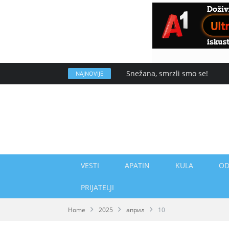
Snežana, smrzli smo se!
NAJNOVIJE
VESTI
APATIN
KULA
OD
PRIJATELJI
Home
2025
април
10