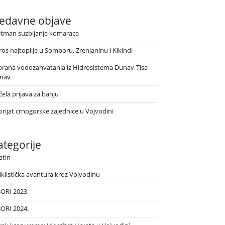
edavne objave
etman suzbijanja komaraca
ros najtoplije u Somboru, Zrenjaninu i Kikindi
brana vodozahvatanja iz Hidrosistema Dunav-Tisa-
nav
ela prijava za banju
orijat crnogorske zajednice u Vojvodini
ategorije
atin
iklistička avantura kroz Vojvodinu
BORI 2023.
BORI 2024.