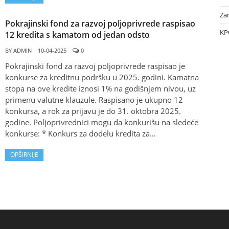
Za
Pokrajinski fond za razvoj poljoprivrede raspisao
КР
12 kredita s kamatom od jedan odsto
BY
ADMIN
10-04-2025
0
Pokrajinski fond za razvoj poljoprivrede raspisao je
konkurse za kreditnu podršku u 2025. godini. Kamatna
stopa na ove kredite iznosi 1% na godišnjem nivou, uz
primenu valutne klauzule. Raspisano je ukupno 12
konkursa, a rok za prijavu je do 31. oktobra 2025.
godine. Poljoprivrednici mogu da konkurišu na sledeće
konkurse: * Konkurs za dodelu kredita za…
OPŠIRNIJE