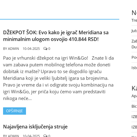
N
Tr
Jut
DŽEKPOT ŠOK: Evo kako je igrač Meridiana sa
minimalnim ulogom osvojio 410.844 RSD!
Za
Du
BY
ADMIN
10-04-2025
0
Poč
Pao je vrhunski džekpot na igri Win&Go! Znate li da
vam zabava putem mobilnog telefona može doneti
Ist
dobitak iz mašte? Upravo to se dogodilo igraču
Meridiana koji je veliki ljubitelj igara sa brojevima.
Pravo je vreme da i vi odigrate svoju kombinaciju na
K
igri Win&Go, jer priča koju ćemo vam predstaviti
Ap
nikoga neće…
Bic
OPŠIRNIJE
IZ
Najavljena isključenja struje
IZ
BY
ADMIN
10-04-2025
0