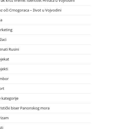
rak kroz vreme: Identitet Hrvata u Vojvodini
oz oči Crnogoraca – život u Vojvodini
la
rketing
žaci
znati Rusini
ojekat
jekti
mbor
ort
 kategorije
ristički biser Panonskog mora
rizam
ti