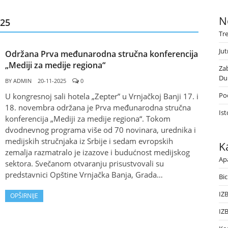
N
25
Tr
Jut
Održana Prva međunarodna stručna konferencija
„Mediji za medije regiona“
Za
Du
BY
ADMIN
20-11-2025
0
Poč
U kongresnoj sali hotela „Zepter” u Vrnjačkoj Banji 17. i
18. novembra održana je Prva međunarodna stručna
Ist
konferencija „Mediji za medije regiona“. Tokom
dvodnevnog programa više od 70 novinara, urednika i
medijskih stručnjaka iz Srbije i sedam evropskih
K
zemalja razmatralo je izazove i budućnost medijskog
Ap
sektora. Svečanom otvaranju prisustvovali su
predstavnici Opštine Vrnjačka Banja, Grada…
Bic
IZ
OPŠIRNIJE
IZ