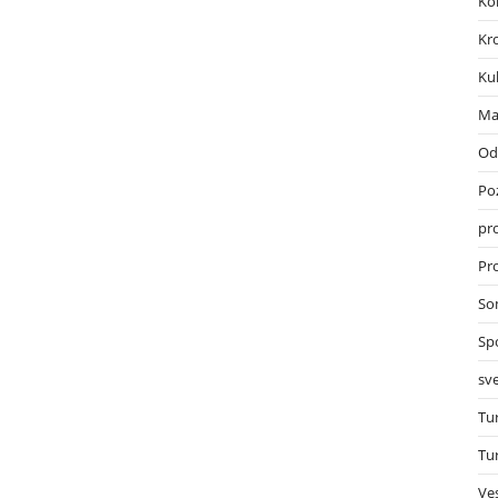
Ko
Kr
Ku
Ma
Od
Po
pr
Pro
So
Sp
sve
Tu
Tu
Ves