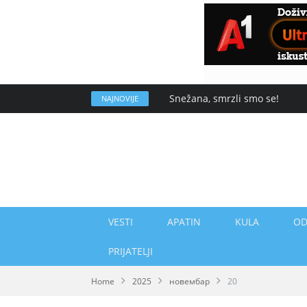
Snežana, smrzli smo se!
NAJNOVIJE
VESTI
APATIN
KULA
OD
PRIJATELJI
Home
2025
новембар
20