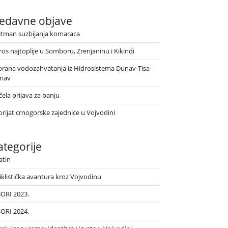
edavne objave
etman suzbijanja komaraca
ros najtoplije u Somboru, Zrenjaninu i Kikindi
brana vodozahvatanja iz Hidrosistema Dunav-Tisa-
nav
ela prijava za banju
orijat crnogorske zajednice u Vojvodini
ategorije
atin
iklistička avantura kroz Vojvodinu
BORI 2023.
BORI 2024.