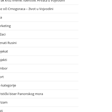
rak kroz vreme: Identitet Hrvata u Vojvodini
oz oči Crnogoraca – život u Vojvodini
la
rketing
žaci
znati Rusini
ojekat
jekti
mbor
ort
 kategorije
ristički biser Panonskog mora
rizam
ti