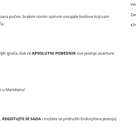
Ves
Za
zabava počne. Svakim novim spinom osvajate bodove koji vam
ča.
КР
jih igrača, dok
će
APSOLUTNI POBEDNIK
ove jesenje avanture
o u Meridianu!
u,
REGISTUJTE SE SADA
i možete se pridružiti Endorphina jesenjoj