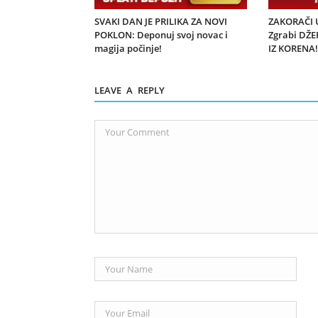
SVAKI DAN JE PRILIKA ZA NOVI
ZAKORAČI 
POKLON: Deponuj svoj novac i
Zgrabi DŽE
magija počinje!
IZ KORENA
LEAVE A REPLY