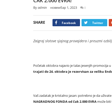
ČAK 2.000 EVRA!
By
admin
новембар 1, 2023
0
SHARE
Facebook
Twitter
Zaigraj slotove sjajnog provajdera i preuzmi ozbil
Početak oktobra najavio je talas jesenjih promocija 
trajati do 24. oktobra je rezervisan za veliku
Endo
Vaš zadatak je kristalno jasan: potrebno je da uživa
NAGRADNOG FONDA od čak 2.000 EVRA
može biti 