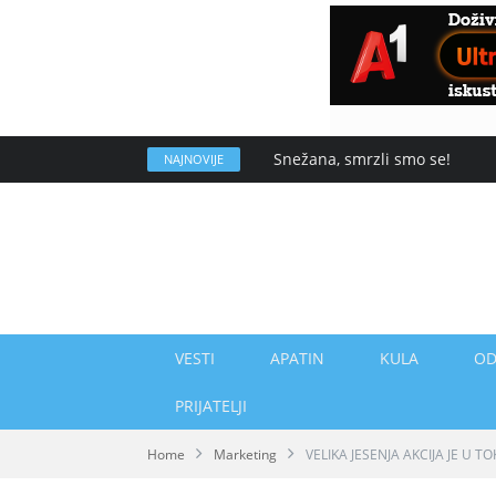
Snežana, smrzli smo se!
NAJNOVIJE
VESTI
APATIN
KULA
OD
PRIJATELJI
Home
Marketing
VELIKA JESENJA AKCIJA JE U 