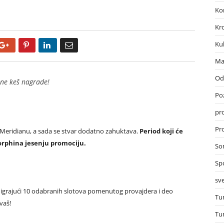
Ko
Kr
Ku
Google+
Pinterest
LinkedIn
Email
Ma
Od
jne keš nagrade!
Po
pr
Pro
u Meridianu, a sada se stvar dodatno zahuktava.
Period koji će
rphina jesenju promociju.
So
Sp
sve
te igrajući 10 odabranih slotova pomenutog provajdera i deo
Tu
vaš!
Tu