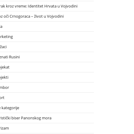
rak kroz vreme: Identitet Hrvata u Vojvodini
oz oči Crnogoraca – život u Vojvodini
la
rketing
žaci
znati Rusini
ojekat
jekti
mbor
ort
 kategorije
ristički biser Panonskog mora
rizam