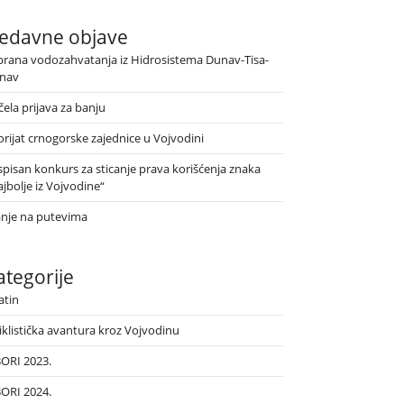
edavne objave
brana vodozahvatanja iz Hidrosistema Dunav-Tisa-
nav
ela prijava za banju
orijat crnogorske zajednice u Vojvodini
spisan konkurs za sticanje prava korišćenja znaka
jbolje iz Vojvodine“
anje na putevima
ategorije
atin
iklistička avantura kroz Vojvodinu
BORI 2023.
BORI 2024.