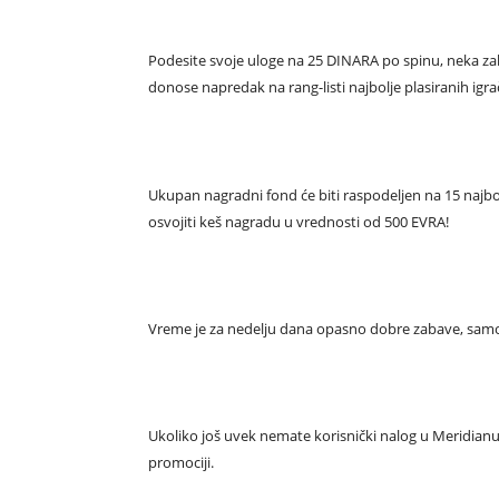
Podesite svoje uloge na 25 DINARA po spinu, neka 
donose napredak na rang-listi najbolje plasiranih igra
Ukupan nagradni fond će biti raspodeljen na 15 najbol
osvojiti keš nagradu u vrednosti od 500 EVRA!
Vreme je za nedelju dana opasno dobre zabave, sam
Ukoliko još uvek nemate korisnički nalog u Meridian
promociji.