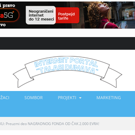
ŽACI
SOMBOR
PROJEKTI
MARKETING
TOKU: Preuzmi deo NAGRADNOG FONDA OD ČAK 2.000 EVRA!