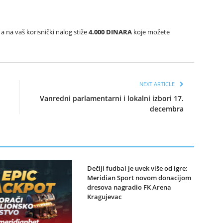
 a na vaš korisnički nalog stiže
4.000 DINARA
koje možete
NEXT ARTICLE
Vanredni parlamentarni i lokalni izbori 17.
!
decembra
Dečiji fudbal je uvek više od igre:
Meridian Sport novom donacijom
dresova nagradio FK Arena
Kragujevac