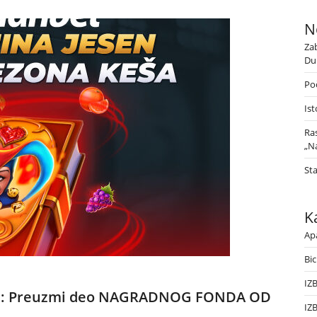
N
Za
Du
Poč
Ist
Ra
„Na
St
K
Ap
Bic
IZ
OKU: Preuzmi deo NAGRADNOG FONDA OD
IZ