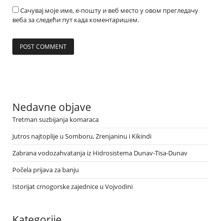
Сачувај моје име, е-пошту и веб место у овом прегледачу
веба за следећи пут када коментаришем.
Nedavne objave
Tretman suzbijanja komaraca
Jutros najtoplije u Somboru, Zrenjaninu i Kikindi
Zabrana vodozahvatanja iz Hidrosistema Dunav-Tisa-Dunav
Počela prijava za banju
Istorijat crnogorske zajednice u Vojvodini
Kategorije