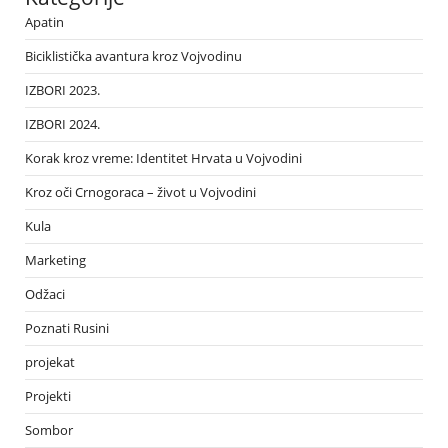
Apatin
Biciklistička avantura kroz Vojvodinu
IZBORI 2023.
IZBORI 2024.
Korak kroz vreme: Identitet Hrvata u Vojvodini
Kroz oči Crnogoraca – život u Vojvodini
Kula
Marketing
Odžaci
Poznati Rusini
projekat
Projekti
Sombor