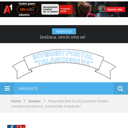
NAJNOVIJE
Snežana, smrzli smo se!
NAVIGATE
Home
Sombor
Potpredsednik Ćurčić posetiće žensko
socijalno preduzeće „Somborske šnajderke“