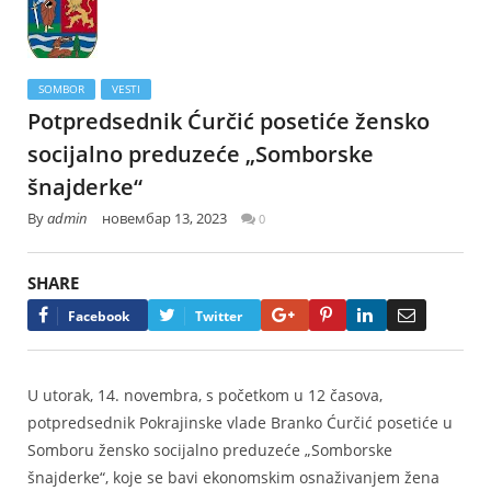
SOMBOR
VESTI
Potpredsednik Ćurčić posetiće žensko
socijalno preduzeće „Somborske
šnajderke“
By
admin
новембар 13, 2023
0
SHARE
Google+
Pinterest
LinkedIn
Email
Facebook
Twitter
U utorak, 14. novembra, s početkom u 12 časova,
potpredsednik Pokrajinske vlade Branko Ćurčić posetiće u
Somboru žensko socijalno preduzeće „Somborske
šnajderke“, koje se bavi ekonomskim osnaživanjem žena