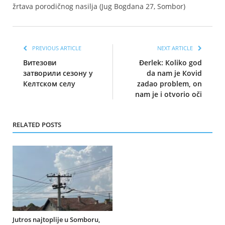
žrtava porodičnog nasilja (Jug Bogdana 27, Sombor)
PREVIOUS ARTICLE
NEXT ARTICLE
Витезови
Đerlek: Кoliko god
затворили сезону у
da nam je Кovid
Келтском селу
zadao problem, on
nam je i otvorio oči
RELATED POSTS
Jutros najtoplije u Somboru,