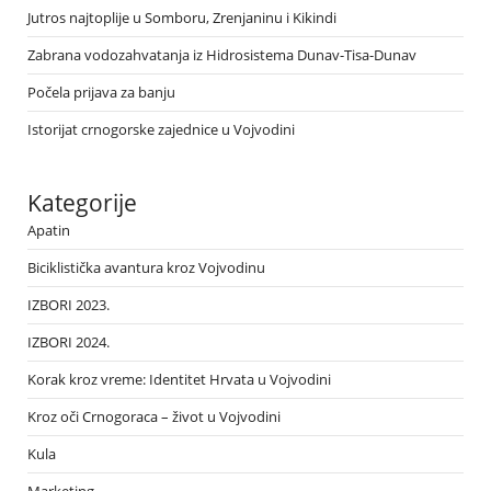
Jutros najtoplije u Somboru, Zrenjaninu i Kikindi
Zabrana vodozahvatanja iz Hidrosistema Dunav-Tisa-Dunav
Počela prijava za banju
Istorijat crnogorske zajednice u Vojvodini
Kategorije
Apatin
Biciklistička avantura kroz Vojvodinu
IZBORI 2023.
IZBORI 2024.
Korak kroz vreme: Identitet Hrvata u Vojvodini
Kroz oči Crnogoraca – život u Vojvodini
Kula