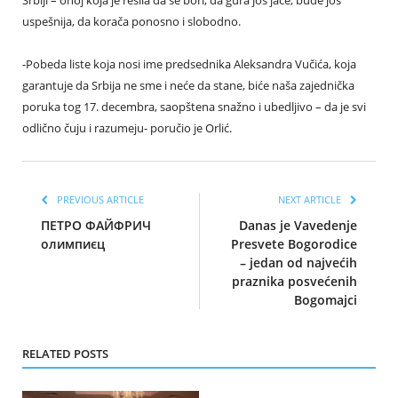
uspešnija, da korača ponosno i slobodno.
-Pobeda liste koja nosi ime predsednika Aleksandra Vučića, koja
garantuje da Srbija ne sme i neće da stane, biće naša zajednička
poruka tog 17. decembra, saopštena snažno i ubedljivo – da je svi
odlično čuju i razumeju- poručio je Orlić.
PREVIOUS ARTICLE
NEXT ARTICLE
ПЕТРО ФАЙФРИЧ
Danas je Vavedenje
олимпиєц
Presvete Bogorodice
– jedan od najvećih
praznika posvećenih
Bogomajci
RELATED POSTS