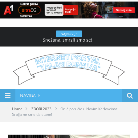
NAJNOVIJE
Snežana, smrzli smo se!
NAVIGATE
Home
IZBORI 2023.
Orlić poručio u Novim Кarlovcima:
Srbija ne sme da stane!