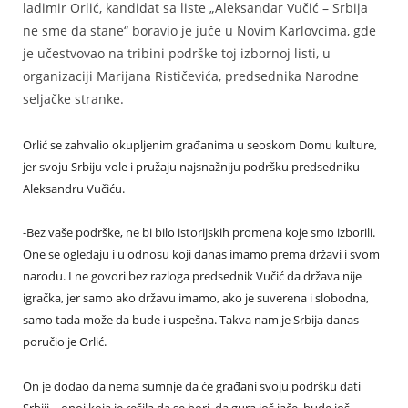
ladimir Orlić, kandidat sa liste „Aleksandar Vučić – Srbija
ne sme da stane“ boravio je juče u Novim Кarlovcima, gde
je učestvovao na tribini podrške toj izbornoj listi, u
organizaciji Marijana Rističevića, predsednika Narodne
seljačke stranke.
Orlić se zahvalio okupljenim građanima u seoskom Domu kulture,
jer svoju Srbiju vole i pružaju najsnažniju podršku predsedniku
Aleksandru Vučiću.
-Bez vaše podrške, ne bi bilo istorijskih promena koje smo izborili.
One se ogledaju i u odnosu koji danas imamo prema državi i svom
narodu. I ne govori bez razloga predsednik Vučić da država nije
igračka, jer samo ako državu imamo, ako je suverena i slobodna,
samo tada može da bude i uspešna. Takva nam je Srbija danas-
poručio je Orlić.
On je dodao da nema sumnje da će građani svoju podršku dati
Srbiji – onoj koja je rešila da se bori, da gura još jače, bude još