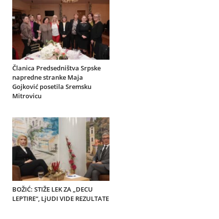
Članica Predsedništva Srpske
napredne stranke Maja
Gojković posetila Sremsku
Mitrovicu
BOŽIĆ: STIŽE LEK ZA „DECU
LEPTIRE“, LjUDI VIDE REZULTATE