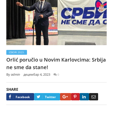
IZBORI 2023.
Orlić poručio u Novim Кarlovcima: Srbija
ne sme da stane!
By
admin
децембар 4, 2023
0
SHARE
Google+
Pinterest
LinkedIn
Email
Facebook
Twitter