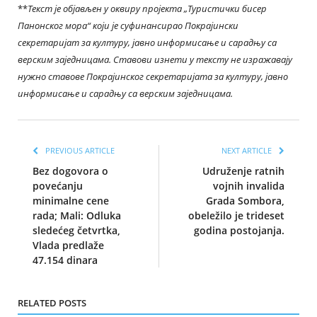
*
*
Текст је објављен у оквиру пројекта „Туристички бисер
Панонског мора
“
који је суфинансирао Покрајински
секретаријат за културу, јавно информисање и сарадњу са
верским заједницама. Ставови изнети у тексту не изражавају
нужно ставове Покрајинског секретаријата за културу, јавно
информисање и сарадњу са верским заједницама.
PREVIOUS ARTICLE
NEXT ARTICLE
Bez dogovora o
Udruženje ratnih
povećanju
vojnih invalida
minimalne cene
Grada Sombora,
rada; Mali: Odluka
obeležilo je trideset
sledećeg četvrtka,
godina postojanja.
Vlada predlaže
47.154 dinara
RELATED POSTS