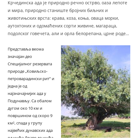
Крчединска ада је природно речно острво, оаза лепоте
и мира, природно станиште бројних биљних и
животињских врста: крава, коза, коња, оваца морки,
аутохтоних и одомаћених сорти живине, магараца,
подолског говечета, али и орла белорепана, црне роде…
Представља веома
значајан део
Специјалног резервата
природе „Ковиљско-
петроварадински рит“ и
једна је од
најзначајнијих ада у
Подунављу. Са обалом
дугом око 10 км и
површином од скоро 9
км², спада у групу
највећих дунавских ада
од ушћа Драве до ушћа