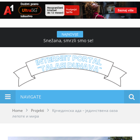
NAJNOVIJE
Snežana, smrzli smo se!
NAVIGATE
Home
Projekti
Крчединска ада – јединствена оаза
лепоте и мира