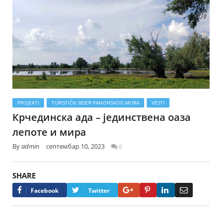
PROJEKTI
TURISTIČKI BISER PANONSKOG MORA
VESTI
Крчединска ада – јединствена оаза
лепоте и мира
By
admin
септембар 10, 2023
0
SHARE
Google+
Pinterest
LinkedIn
Email
Facebook
Twitter