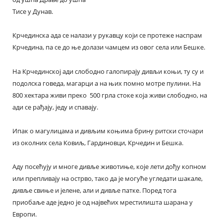
Тисе у Дунав.
Крчединска ада се налази у рукавцу који се протеже наспрам
Крчедина, па се до ње долази чамцем из овог села или Бешке.
На Крчединској ади слободно галопирају дивљи коњи, ту су и
подолска говеда, магарци а на њих помно мотре пулини. На
800 хектара живи преко 500 грла стоке која живи слободно, на
ади се рађају, једу и спавају.
Ипак о магулицама и дивљим коњима брину ритски сточари
из околних села Ковиљ, Гардиновци, Крчедин и Бешка.
Аду посећују и многе дивље животиње, које лети дођу копном
или препливају на острво, тако да је могуће угледати шакале,
дивље свиње и јелене, али и дивље патке. Поред тога
приобаље аде једно је од највећих мрестилишта шарана у
Европи.