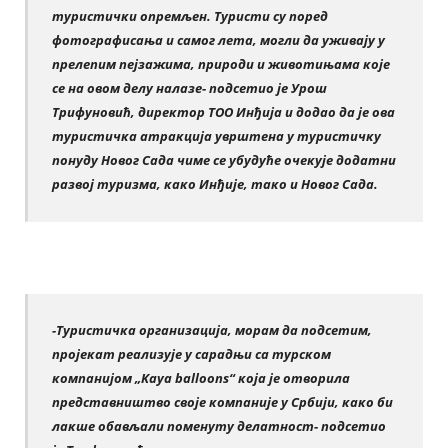
туристички опремљен. Туристи су поред
фотографисања и самог лета, могли да уживају у
прелепим пејзажима, природи и животињама које
се на овом делу налазе- подсетио је Урош
Трифуновић, директор ТОО Инђија и додао да је ова
туристичка атракција уврштена у туристичку
понуду Новог Сада чиме се убудуће очекује додатни
развој туризма, како Инђије, тако и Новог Сада.
-Туристичка организација, морам да подсетим,
пројекат реализује у сарадњи са турском
компанијом „Kaya balloons“ која је отворила
представништво своје компаније у Србији, како би
лакше обављали поменуту делатност- подсетио