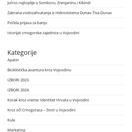
Jutros najtoplije u Somboru, Zrenjaninu i Kikindi
Zabrana vodozahvatanja iz Hidrosistema Dunav-Tisa-Dunav
Počela prijava za banju
Istorijat crnogorske zajednice u Vojvodini
Kategorije
Apatin
Biciklistička avantura kroz Vojvodinu
IZBORI 2023.
IZBORI 2024.
Korak kroz vreme: Identitet Hrvata u Vojvodini
Kroz oči Crnogoraca – život u Vojvodini
Kula
Marketing