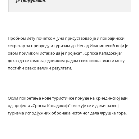
је Трифуновић.
Пробном лету почетком јуна присуствовао је и покрајински
секретар за привреду и туризам др Ненад Иванишевић који је
овом приликом истакао да је пројекат „Српска Кападокија“
доказ да се само заједничким радом свих нивоа власти могу
постићи овако велики резултати.
Осим покретања нове туристичке понуде на Крчединској ади
од пројекта „Српска Кападокија“ очекује се и даљи развој
туризма испод јужних обронака источног дела Фрушке горе.