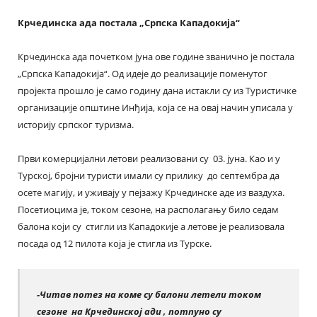
Крчединска ада постала „Српска Кападокија“
Крчединска ада почетком јуна ове године званично је постала
„Српска Кападокија“. Од идеје до реализације поменутог
пројекта прошло је само годину дана истакли су из Туристичке
организације општине Инђија, која се на овај начин уписала у
историју српског туризма.
Први комерцијални летови реализовани су 03. јуна. Као и у
Турској, бројни туристи имали су прилику до септембра да
осете магију, и уживају у пејзажу Крчединске аде из ваздуха.
Посетиоцима је, током сезоне, на располагању било седам
балона који су стигли из Кападокије а летове је реализовала
посада од 12 пилота која је стигла из Турске.
-Читав потез на коме су балони летели током
сезоне на Крчединској ади , потпуно су