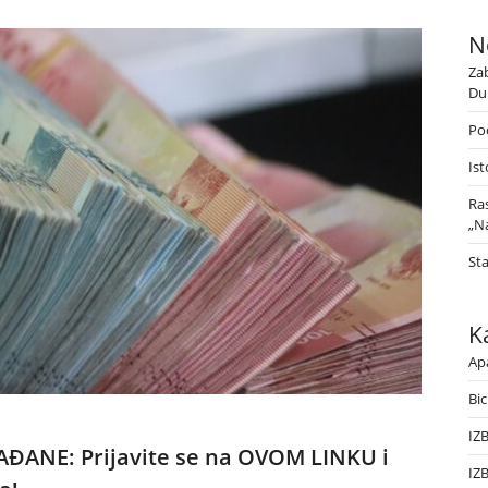
N
Za
Du
Poč
Ist
Ra
„Na
St
K
Ap
Bic
IZ
ANE: Prijavite se na OVOM LINKU i
IZ