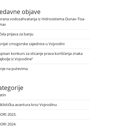
edavne objave
brana vodozahvatanja iz Hidrosistema Dunav-Tisa-
nav
ela prijava za banju
orijat crnogorske zajednice u Vojvodini
spisan konkurs za sticanje prava korišćenja znaka
jbolje iz Vojvodine“
anje na putevima
ategorije
atin
iklistička avantura kroz Vojvodinu
BORI 2023.
BORI 2024.