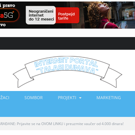
ŽACI
SOMBOR
PROJEKTI
MARKETING
ANE: Prijavite se na OVOM LINKU i preuzmite vaučer od 4.000 dinara!