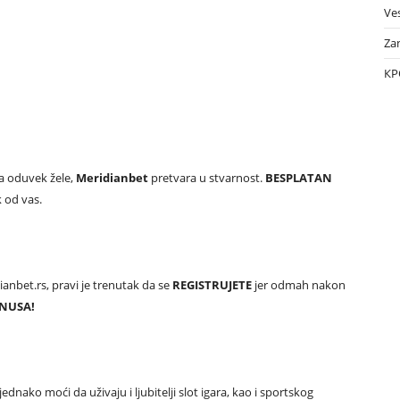
Ves
Za
КР
nja oduvek žele,
Meridianbet
pretvara u stvarnost.
BESPLATAN
k od vas.
anbet.rs, pravi je trenutak da se
REGISTRUJETE
jer odmah nakon
ONUSA!
nako moći da uživaju i ljubitelji slot igara, kao i sportskog