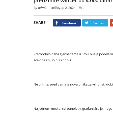
preuzmite vaučer od 4.000 dinar
By
admin
фебруар 2, 2024
0
SHARE
Facebook
Twitter
Prethodnih dana glavna tema u Srbiji bila je podela va
sve one koji ih nisu dobili.
Ne brinite, pred vama je nova prilika za vrhunski dobi
Na jednom mestu, svi punoletni građani Srbije mogu p