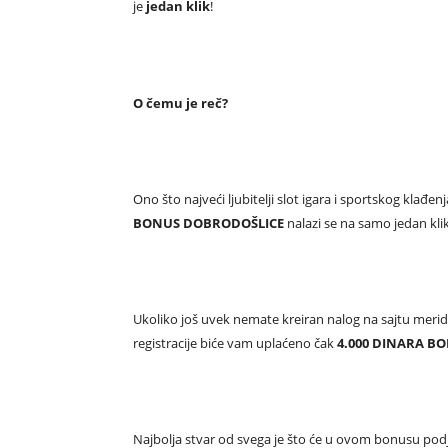
je
jedan klik
!
O čemu je reč?
Ono što najveći ljubitelji slot igara i sportskog klađe
BONUS DOBRODOŠLICE
nalazi se na samo jedan kli
Ukoliko još uvek nemate kreiran nalog na sajtu meridi
registracije biće vam uplaćeno čak
4.000 DINARA B
Najbolja stvar od svega je što će u ovom bonusu podjed