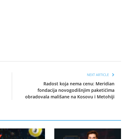
NEXT ARTICLE
Radost koja nema cenu: Meridian
fondacija novogodišnjim paketićima
obradovala mališane na Kosovu i Metohiji