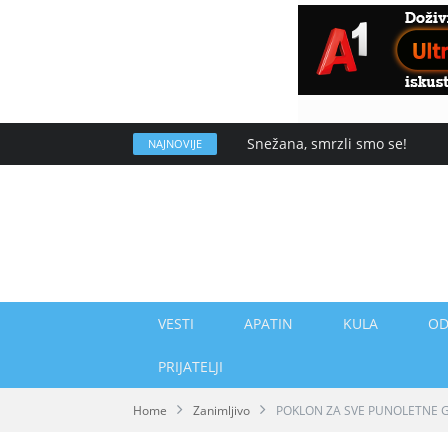
Snežana, smrzli smo se!
NAJNOVIJE
VESTI
APATIN
KULA
OD
PRIJATELJI
Home
Zanimljivo
POKLON ZA SVE PUNOLETNE GRAĐ