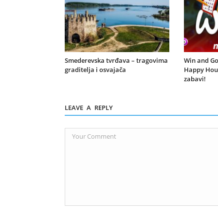
Smederevska tvrđava – tragovima
Win and Go 
graditelja i osvajača
Happy Hour
zabavi!
LEAVE A REPLY