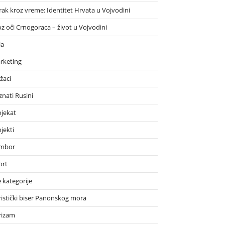
rak kroz vreme: Identitet Hrvata u Vojvodini
oz oči Crnogoraca – život u Vojvodini
la
rketing
žaci
znati Rusini
ojekat
jekti
mbor
ort
 kategorije
ristički biser Panonskog mora
rizam