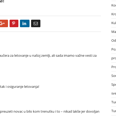
a!
Ko
Kr
Ku
Google+
Pinterest
LinkedIn
Email
Ma
Od
Po
učera za letovanje u našoj zemlji, ali sada imamo važne vesti za
pr
Pro
So
Sp
tak i osiguranje letovanja!
sve
Tu
Tu
reuzeti novac u bilo kom trenutku i to – nikad lakše jer dovoljan