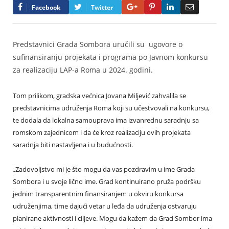
Google+
Pinterest
LinkedIn
Email
Facebook
Twitter
Predstavnici Grada Sombora uručili su ugovore o
sufinansiranju projekata i programa po Javnom konkursu
za realizaciju LAP-a Roma u 2024. godini.
Tom prilikom, gradska većnica Jovana Miljević zahvalila se
predstavnicima udruženja Roma koji su učestvovali na konkursu,
te dodala da lokalna samouprava ima izvanrednu saradnju sa
romskom zajednicom i da će kroz realizaciju ovih projekata
saradnja biti nastavljena i u budućnosti.
„Zadovoljstvo mi je što mogu da vas pozdravim u ime Grada
Sombora i u svoje lično ime. Grad kontinuirano pruža podršku
jednim transparentnim finansiranjem u okviru konkursa
udruženjima, time dajući vetar u leđa da udruženja ostvaruju
planirane aktivnosti i ciljeve. Mogu da kažem da Grad Sombor ima