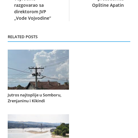
razgovarao sa
Opštine Apatin
direktorom JVP
„Vode Vojvodine“
RELATED POSTS
Jutros najtoplije u Somboru,
Zrenjaninu i Kikindi