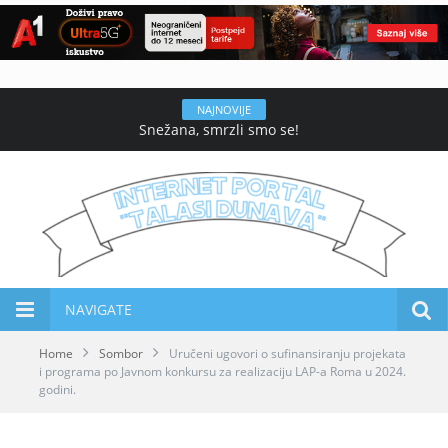
NAJNOVIJE
Snežana, smrzli smo se!
NAVIGATE
Home
Sombor
Uručeni ugovori o sufinansiranju projekata
i programa po Javnom konkursu za realizaciju LAP-a Roma u 2024.
godini.