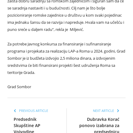
zaista dobru saradnju sa romskom zajednicom i siguran sam da će
se saradnja nastaviti i u budućnosti. Cilj nam je što bolje
pozicioniranje romske zajednice u društvu u kom svaki pojedinac
ima jednaku šansu da se razvija i napreduje. Hvala vam na učešću i
puno sreće u daljem radu“, rekla je Miljević.
Za potrebe Javnog konkursa za finansiranje i sufinansiranje
programa i projekata za realizaciju LAP-a Roma u 2024. godini, Grad
Sombor je iz budžeta izdvojio 2,5 miliona dinara, a izdvojenim
sredstvima će biti finansirani projekti šest udruženja Roma sa
teritorije Grada.
Grad Sombor
PREVIOUS ARTICLE
NEXT ARTICLE
Predsednik
Dubravka Korać
Skupštine AP
ponovo izabrana za
Vojvodine
predsednicu