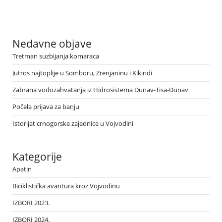
Nedavne objave
Tretman suzbijanja komaraca
Jutros najtoplije u Somboru, Zrenjaninu i Kikindi
Zabrana vodozahvatanja iz Hidrosistema Dunav-Tisa-Dunav
Počela prijava za banju
Istorijat crnogorske zajednice u Vojvodini
Kategorije
Apatin
Biciklistička avantura kroz Vojvodinu
IZBORI 2023.
IZBORI 2024.