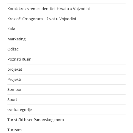
Korak kroz vreme: Identitet Hrvata u Vojvodini
Kroz oči Crnogoraca – život u Vojvodini
Kula
Marketing
Odžaci
Poznati Rusini
projekat
Projekti
Sombor
Sport
sve kategorije
Turistički biser Panonskog mora
Turizam