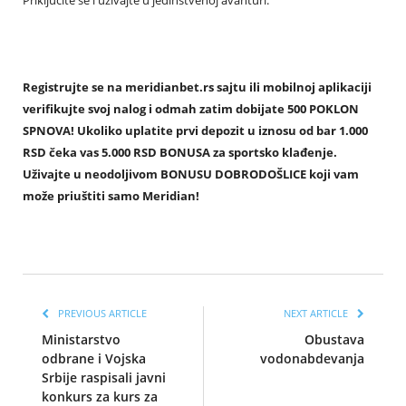
Priključite se i uživajte u jedinstvenoj avanturi.
Registrujte se na meridianbet.rs sajtu ili mobilnoj aplikaciji
verifikujte svoj nalog i odmah zatim dobijate 500 POKLON
SPNOVA! Ukoliko uplatite prvi depozit u iznosu od bar 1.000
RSD čeka vas 5.000 RSD BONUSA za sportsko klađenje.
Uživajte u neodoljivom BONUSU DOBRODOŠLICE koji vam
može priuštiti samo Meridian!
PREVIOUS ARTICLE
NEXT ARTICLE
Ministarstvo
Obustava
odbrane i Vojska
vodonabdevanja
Srbije raspisali javni
konkurs za kurs za