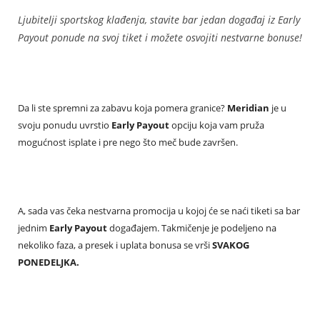
Ljubitelji sportskog klađenja, stavite bar jedan događaj iz Early
Payout ponude na svoj tiket i možete osvojiti nestvarne bonuse!
Da li ste spremni za zabavu koja pomera granice?
Meridian
je u
svoju ponudu uvrstio
Early Payout
opciju koja vam pruža
mogućnost isplate i pre nego što meč bude završen.
A, sada vas čeka nestvarna promocija u kojoj će se naći tiketi sa bar
jednim
Early Payout
događajem. Takmičenje je podeljeno na
nekoliko faza, a presek i uplata bonusa se vrši
SVAKOG
PONEDELJKA.