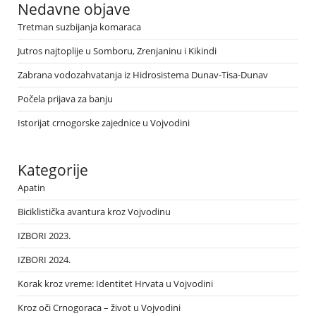
Nedavne objave
Tretman suzbijanja komaraca
Jutros najtoplije u Somboru, Zrenjaninu i Kikindi
Zabrana vodozahvatanja iz Hidrosistema Dunav-Tisa-Dunav
Počela prijava za banju
Istorijat crnogorske zajednice u Vojvodini
Kategorije
Apatin
Biciklistička avantura kroz Vojvodinu
IZBORI 2023.
IZBORI 2024.
Korak kroz vreme: Identitet Hrvata u Vojvodini
Kroz oči Crnogoraca – život u Vojvodini