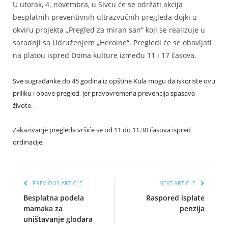
U utorak, 4. novembra, u Sivcu će se održati akcija
besplatnih preventivnih ultrazvučnih pregleda dojki u
okviru projekta „Pregled za miran san“ koji se realizuje u
saradnji sa Udruženjem „Heroine“. Pregledi će se obavljati
na platou ispred Doma kulture između 11 i 17 časova.
Sve sugrađanke do 45 godina iz opštine Kula mogu da iskoriste ovu
priliku i obave pregled, jer pravovremena prevencija spasava
živote.
Zakazivanje pregleda vršiće se od 11 do 11.30 časova ispred
ordinacije.
PREVIOUS ARTICLE
NEXT ARTICLE
Besplatna podela
Raspored isplate
mamaka za
penzija
uništavanje glodara