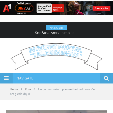
NAJNOVIJE
Snežana, smrzli smo se!
NAVIGATE
Home
Kula
Akcija besplatnih preventivnih ultrazvučnih
pregleda dojki