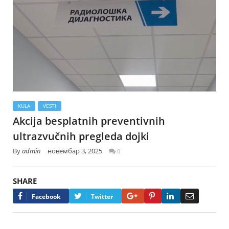
KULA
VESTI
Akcija besplatnih preventivnih
ultrazvučnih pregleda dojki
By
admin
новембар 3, 2025
0
SHARE
Google+
Pinterest
LinkedIn
Email
Facebook
Twitter