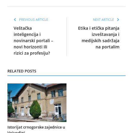
PREVIOUS ARTICLE
NEXT ARTICLE
Veštačka
Etika i etička pitanja
inteligencija i
izveštavanja i
novinarski portali –
medijskih sadržaja
novi horizonti ili
na portalim
rizici za profesiju?
RELATED POSTS
Istorijat crnogorske zajednice u
Vojvodini