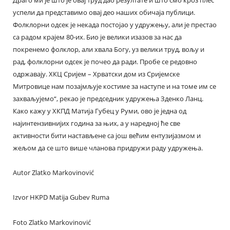
Драго ми је што је овај труд дао резултате и што смо кроз плес
успели да представимо овај део наших обичаја публици.
Фолклорни одсек је некада постојао у удружењу, али је престао
са радом крајем 80-их. Био је велики изазов за нас да
покренемо фолклор, али хвала Богу, уз велики труд, вољу и
рад, фолклорни одсек је почео да ради. Пробе се редовно
одржавају. ХКЦ Сријем – Хрватски дом из Сријемске
Митровице нам позајмљује костиме за наступе и на томе им се
захваљујемо“, рекао је председник удружења Зденко Ланц.
Како кажу у ХКПД Матија Губец у Руми, ово је једна од
најинтензивнијих година за њих, а у наредној ће све
активности бити настављене са још већим ентузијазмом и
жељом да се што више чланова придружи раду удружења.
Autor Zlatko Markovinović
Izvor HKPD Matija Gubev Ruma
Foto Zlatko Markovinović