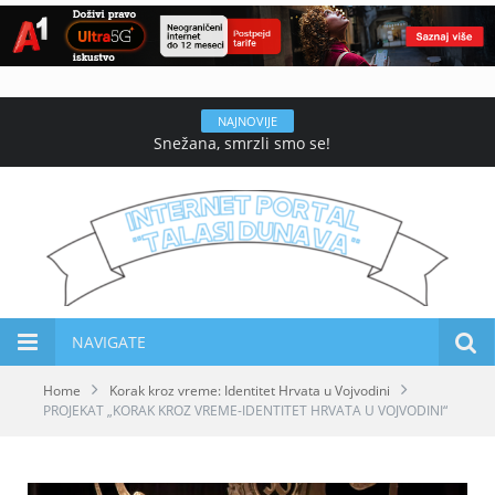
NAJNOVIJE
Snežana, smrzli smo se!
NAVIGATE
Home
Korak kroz vreme: Identitet Hrvata u Vojvodini
PROJEKAT „KORAK KROZ VREME-IDENTITET HRVATA U VOJVODINI“