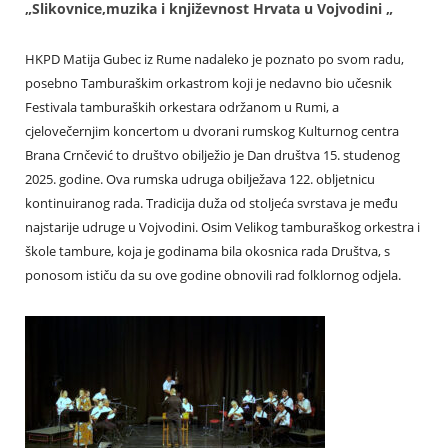
„
Slikovnice,muzika i književnost Hrvata u Vojvodini
„
HKPD Matija Gubec iz Rume nadaleko je poznato po svom radu,
posebno Tamburaškim orkastrom koji je nedavno bio učesnik
Festivala tamburaških orkestara održanom u Rumi, a
cjelovečernjim koncertom u dvorani rumskog Kulturnog centra
Brana Crnčević to društvo obilježio je Dan društva 15. studenog
2025. godine. Ova rumska udruga obilježava 122. obljetnicu
kontinuiranog rada. Tradicija duža od stoljeća svrstava je među
najstarije udruge u Vojvodini. Osim Velikog tamburaškog orkestra i
škole tambure, koja je godinama bila okosnica rada Društva, s
ponosom ističu da su ove godine obnovili rad folklornog odjela.