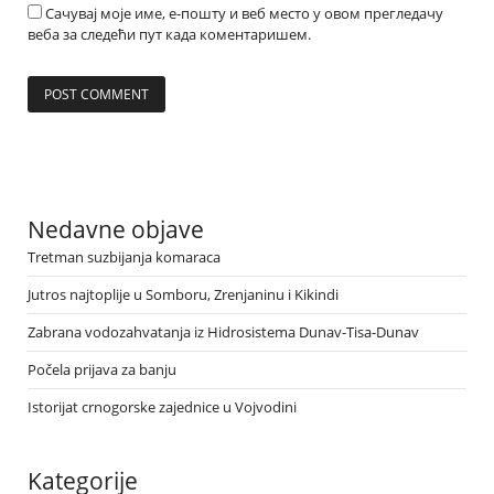
Сачувај моје име, е-пошту и веб место у овом прегледачу
веба за следећи пут када коментаришем.
Nedavne objave
Tretman suzbijanja komaraca
Jutros najtoplije u Somboru, Zrenjaninu i Kikindi
Zabrana vodozahvatanja iz Hidrosistema Dunav-Tisa-Dunav
Počela prijava za banju
Istorijat crnogorske zajednice u Vojvodini
Kategorije