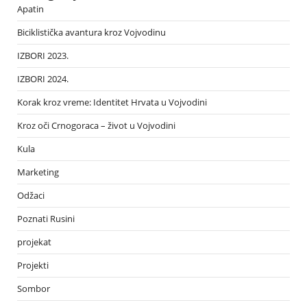
Apatin
Biciklistička avantura kroz Vojvodinu
IZBORI 2023.
IZBORI 2024.
Korak kroz vreme: Identitet Hrvata u Vojvodini
Kroz oči Crnogoraca – život u Vojvodini
Kula
Marketing
Odžaci
Poznati Rusini
projekat
Projekti
Sombor