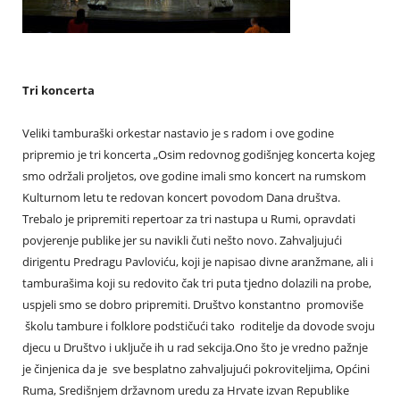
Tri koncerta
Veliki tamburaški orkestar nastavio je s radom i ove godine
pripremio je tri koncerta „Osim redovnog godišnjeg koncerta kojeg
smo održali proljetos, ove godine imali smo koncert na rumskom
Kulturnom letu te redovan koncert povodom Dana društva.
Trebalo je pripremiti repertoar za tri nastupa u Rumi, opravdati
povjerenje publike jer su navikli čuti nešto novo. Zahvaljujući
dirigentu Predragu Pavloviću, koji je napisao divne aranžmane, ali i
tamburašima koji su redovito čak tri puta tjedno dolazili na probe,
uspjeli smo se dobro pripremiti. Društvo konstantno promoviše
školu tambure i folklore podstičući tako roditelje da dovode svoju
djecu u Društvo i uključe ih u rad sekcija.Ono što je vredno pažnje
je činjenica da je sve besplatno zahvaljujući pokroviteljima, Općini
Ruma, Središnjem državnom uredu za Hrvate izvan Republike