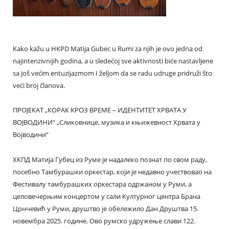
Kako kažu u HKPD Matija Gubec u Rumi za njih je ovo jedna od
najintenzivnijih godina, a u sledećoj sve aktivnosti biće nastavljene
sa još većim entuzijazmom I željom da se radu udruge pridruži što
veći broj članova.
ПРОЈЕКАТ „КОРАК КРОЗ ВРЕМЕ – ИДЕНТИТЕТ ХРВАТА У
ВОЈВОДИНИ“ „Сликовнице, музика и књижевност Хрвата у
Војводини“
ХКПД Матија Губец из Руме је надалеко познат по свом раду,
посебно Тамбурашки оркестар, који је недавно учествовао на
Фестивалу тамбурашких оркестара одржаном у Руми, а
целовечерњим концертом у сали Културног центра Брана
Црнчевић у Руми, друштво је обележило Дан Друштва 15.
новембра 2025. године. Ово румско удружење слави 122.