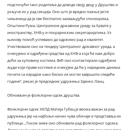
подстичући тако родитеље да доводе своју децу у Друштво и
укључе их у рад секција. Оно што је вредно пажње јесте
чињеница да је све бесплатно захваљујући спонзорима,
Општини Рума, Централном државном уреду за Хрвате у
иностранству, ХНВ-у и покрајинским секретаријатима. Уз
њихову помоћ успевамо да одржимо рад и квалитет.
Учествовали смо на тендеру Централног државног уреда, а
очекујемо и одређена средства од ХНВ-а која ће нам добро
доћи за куповину костима. Већ смо контактирали одређени
људи који праве костиме и очекујем да ће у наредним данима
почети са израдом како бисмо их могли завршити следеће
године“, рекао је председник удружења Зденко Ланц.
Обновљен је фолклорни одсек друштва.
Фолклорни одсек ХКПД Матија Губец је веома важан за рад
удружења јер на најбољи начин чува обичаје и представља их
публици. „Током зиме смо обновили рад фолклорног одсека.