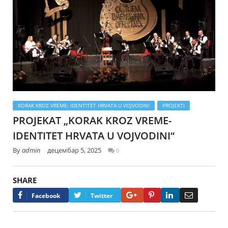
KORAK KROZ VREME: IDENTITET HRVATA U VOJVODINI
PROJEKTI
PROJEKAT „KORAK KROZ VREME-
IDENTITET HRVATA U VOJVODINI“
By
admin
децембар 5, 2025
0
SHARE
Google+
Pinterest
LinkedIn
Email
Facebook
Twitter