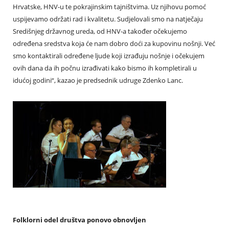
Hrvatske, HNV-u te pokrajinskim tajništvima. Uz njihovu pomoć
uspijevamo održati rad i kvalitetu. Sudjelovali smo na natječaju
Središnjeg državnog ureda, od HNV-a također očekujemo
određena sredstva koja će nam dobro doći za kupovinu nošnji. Već
smo kontaktirali određene ljude koji izrađuju nošnje i očekujem
ovih dana da ih počnu izrađivati kako bismo ih kompletirali u
idućoj godini“, kazao je predsednik udruge Zdenko Lanc.
Folklorni odel društva ponovo obnovljen