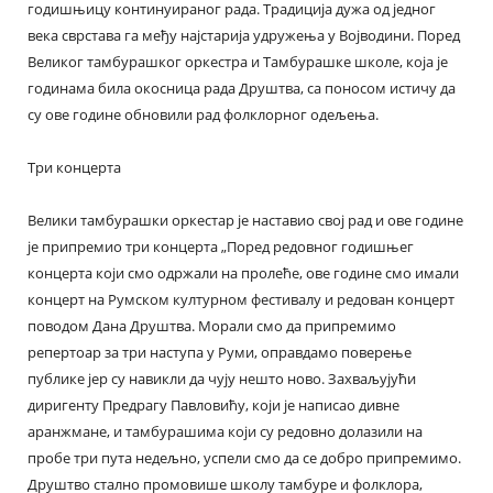
годишњицу континуираног рада. Традиција дужа од једног
века сврстава га међу најстарија удружења у Војводини. Поред
Великог тамбурашког оркестра и Тамбурашке школе, која је
годинама била окосница рада Друштва, са поносом истичу да
су ове године обновили рад фолклорног одељења.
Три концерта
Велики тамбурашки оркестар је наставио свој рад и ове године
је припремио три концерта „Поред редовног годишњег
концерта који смо одржали на пролеће, ове године смо имали
концерт на Румском културном фестивалу и редован концерт
поводом Дана Друштва. Морали смо да припремимо
репертоар за три наступа у Руми, оправдамо поверење
публике јер су навикли да чују нешто ново. Захваљујући
диригенту Предрагу Павловићу, који је написао дивне
аранжмане, и тамбурашима који су редовно долазили на
пробе три пута недељно, успели смо да се добро припремимо.
Друштво стално промовише школу тамбуре и фолклора,