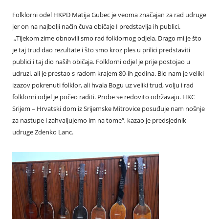
Folklorni odel HKPD Matija Gubec je veoma značajan za rad udruge
jer on na najbolji način čuva običaje I predstavlja ih publici.
„Tijekom zime obnovili smo rad folklornog odjela. Drago mi je što
je taj trud dao rezultate i što smo kroz ples u prilici predstaviti
publici i taj dio naših običaja. Folklorni odjel je prije postojao u
udruzi, ali je prestao s radom krajem 80-ih godina. Bio nam je veliki
izazov pokrenuti folklor, ali hvala Bogu uz veliki trud, volju i rad
folklorni odjel je počeo raditi. Probe se redovito održavaju. HKC
Srijem – Hrvatski dom iz Srijemske Mitrovice posuđuje nam nošnje
za nastupe i zahvaljujemo im na tome“, kazao je predsjednik
udruge Zdenko Lanc.