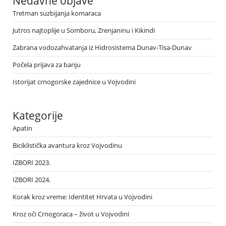
Nedavne objave
Tretman suzbijanja komaraca
Jutros najtoplije u Somboru, Zrenjaninu i Kikindi
Zabrana vodozahvatanja iz Hidrosistema Dunav-Tisa-Dunav
Počela prijava za banju
Istorijat crnogorske zajednice u Vojvodini
Kategorije
Apatin
Biciklistička avantura kroz Vojvodinu
IZBORI 2023.
IZBORI 2024.
Korak kroz vreme: Identitet Hrvata u Vojvodini
Kroz oči Crnogoraca – život u Vojvodini