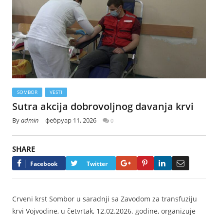
SOMBOR
VESTI
Sutra akcija dobrovoljnog davanja krvi
By
admin
фебруар 11, 2026
0
SHARE
Google+
Pinterest
LinkedIn
Email
Facebook
Twitter
Crveni krst Sombor u saradnji sa Zavodom za transfuziju
krvi Vojvodine, u četvrtak, 12.02.2026. godine, organizuje