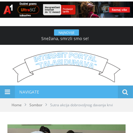
NAJNOVIJE
Snežana, smrzli smo se!
NAVIGATE
Home
Sombor
Sutra akcija dobrovoljnog davanja krvi