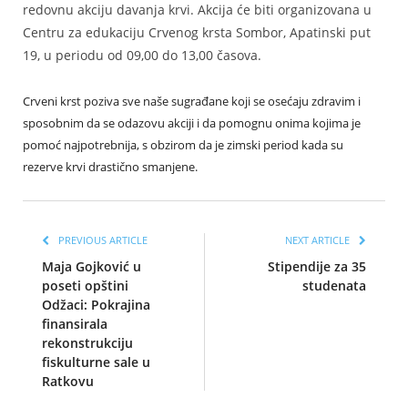
redovnu akciju davanja krvi. Akcija će biti organizovana u
Centru za edukaciju Crvenog krsta Sombor, Apatinski put
19, u periodu od 09,00 do 13,00 časova.
Crveni krst poziva sve naše sugrađane koji se osećaju zdravim i
sposobnim da se odazovu akciji i da pomognu onima kojima je
pomoć najpotrebnija, s obzirom da je zimski period kada su
rezerve krvi drastično smanjene.
PREVIOUS ARTICLE
NEXT ARTICLE
Maja Gojković u
Stipendije za 35
poseti opštini
studenata
Odžaci: Pokrajina
finansirala
rekonstrukciju
fiskulturne sale u
Ratkovu