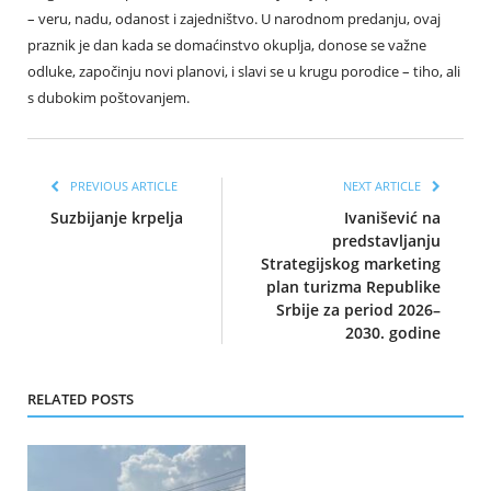
– veru, nadu, odanost i zajedništvo. U narodnom predanju, ovaj
praznik je dan kada se domaćinstvo okuplja, donose se važne
odluke, započinju novi planovi, i slavi se u krugu porodice – tiho, ali
s dubokim poštovanjem.
PREVIOUS ARTICLE
NEXT ARTICLE
Suzbijanje krpelja
Ivanišević na
predstavljanju
Strategijskog marketing
plan turizma Republike
Srbije za period 2026–
2030. godine
RELATED POSTS