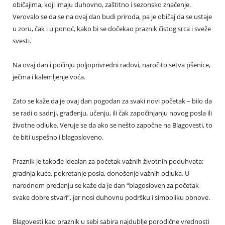
običajima, koji imaju duhovno, zaštitno i sezonsko značenje.
Verovalo se da se na ovaj dan budi priroda, pa je običaj da se ustaje
u zoru, čak i u ponoć, kako bi se dočekao praznik čistog srca i sveže
svesti.
Na ovaj dan i počinju poljoprivredni radovi, naročito setva pšenice,
ječma i kalemljenje voća.
Zato se kaže da je ovaj dan pogodan za svaki novi početak – bilo da
se radi o sadnji, građenju, učenju, ili čak započinjanju novog posla ili
životne odluke. Veruje se da ako se nešto započne na Blagovesti, to
će biti uspešno i blagosloveno.
Praznik je takođe idealan za početak važnih životnih poduhvata:
gradnja kuće, pokretanje posla, donošenje važnih odluka. U
narodnom predanju se kaže da je dan “blagosloven za početak
svake dobre stvari”, jer nosi duhovnu podršku i simboliku obnove.
Blagovesti kao praznik u sebi sabira najdublje porodične vrednosti