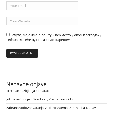
Сачувај моје име, е-пошту и веб место у овом прегледачу
веба за следећи пут када коментаришем.
Nedavne objave
Tretman suzbijanja komaraca
Jutros najtoplije u Somboru, Zrenjaninu i Kikindi
Zabrana vodozahvatanja iz Hidrosistema Dunav-Tisa-Dunav