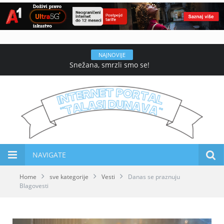
NAJNOVIJE
Snežana, smrzli smo se!
NAVIGATE
Home
sve kategorije
Vesti
Danas se praznuju
Blagovesti