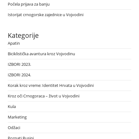
Počela prijava za banju
Istorijat crnogorske zajednice u Vojvodini
Kategorije
Apatin
Biciklistička avantura kroz Vojvodinu
IZBORI 2023.
IZBORI 2024.
Korak kroz vreme: Identitet Hrvata u Vojvodini
Kroz oči Crnogoraca – život u Vojvodini
Kula
Marketing
Odžaci
Poznati Rusini