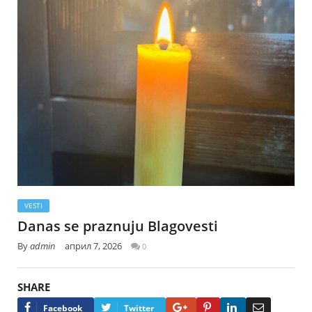
VESTI
Danas se praznuju Blagovesti
By
admin
април 7, 2026
0
SHARE
Google+
Pinterest
LinkedIn
Email
Facebook
Twitter