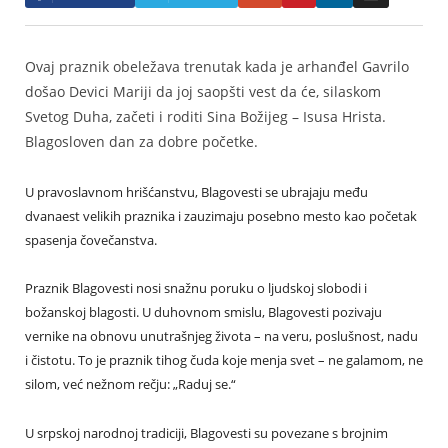
Ovaj praznik obeležava trenutak kada je arhanđel Gavrilo
došao Devici Mariji da joj saopšti vest da će, silaskom
Svetog Duha, začeti i roditi Sina Božijeg – Isusa Hrista.
Blagosloven dan za dobre početke.
U pravoslavnom hrišćanstvu, Blagovesti se ubrajaju među
dvanaest velikih praznika i zauzimaju posebno mesto kao početak
spasenja čovečanstva.
Praznik Blagovesti nosi snažnu poruku o ljudskoj slobodi i
božanskoj blagosti. U duhovnom smislu, Blagovesti pozivaju
vernike na obnovu unutrašnjeg života – na veru, poslušnost, nadu
i čistotu. To je praznik tihog čuda koje menja svet – ne galamom, ne
silom, već nežnom rečju: „Raduj se.“
U srpskoj narodnoj tradiciji, Blagovesti su povezane s brojnim