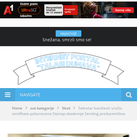
NAJNOVIJE
Snežana, smrzli smo se!
NAVIGATE
Home
sve kategorije
Vesti
Sekretar Ivanišević uručio
sertifikate polaznicama Startap akademije ženskog preduzetništva