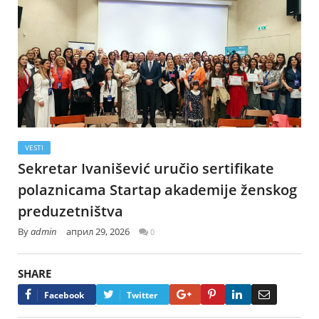
VESTI
Sekretar Ivanišević uručio sertifikate
polaznicama Startap akademije ženskog
preduzetništva
By
admin
април 29, 2026
0
SHARE
Google+
Pinterest
LinkedIn
Email
Facebook
Twitter