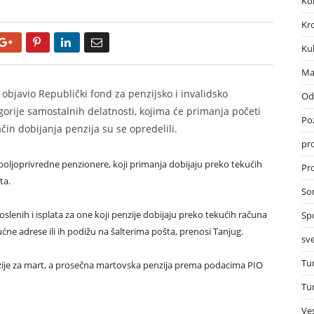
Ko
Kr
Google+
Pinterest
LinkedIn
Email
Ku
Ma
 objavio Republički fond za penzijsko i invalidsko
Od
tegorije samostalnih delatnosti, kojima će primanja početi
Po
ačin dobijanja penzija su se opredelili.
pr
i poljoprivredne penzionere, koji primanja dobijaju preko tekućih
Pro
ta.
So
poslenih i isplata za one koji penzije dobijaju preko tekućih računa
Sp
ućne adrese ili ih podižu na šalterima pošta, prenosi Tanjug.
sve
Tu
penzije za mart, a prosečna martovska penzija prema podacima PIO
Tu
Ves