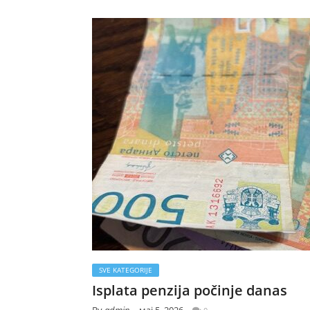
SVE KATEGORIJE
Isplata penzija počinje danas
By
admin
мај 5, 2026