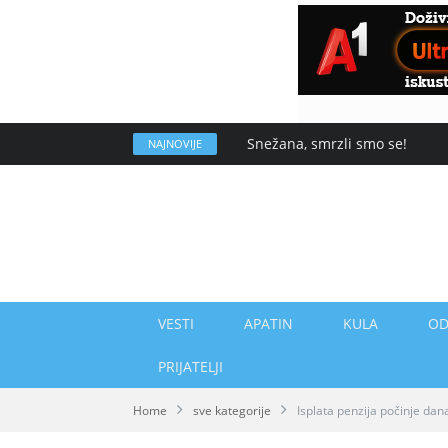
Snežana, smrzli smo se!
NAJNOVIJE
VESTI
APATIN
KULA
OD
PRIJATELJI
Home
sve kategorije
Isplata penzija počinje dan