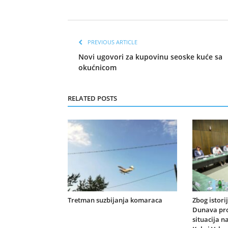
PREVIOUS ARTICLE
Novi ugovori za kupovinu seoske kuće sa
okućnicom
RELATED POSTS
Tretman suzbijanja komaraca
Zbog istori
Dunava pr
situacija n