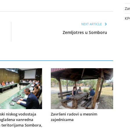
Za
КР
NEXT ARTICLE
Zemljotres u Somboru
jski niskog vodostaja
Završeni radovi u mesnim
oglašena vanredna
zajednicama
a teritorijama Sombora,