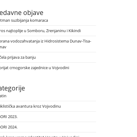
edavne objave
etman suzbijanja komaraca
ros najtoplije u Somboru, Zrenjaninu i Kikindi
brana vodozahvatanja iz Hidrosistema Dunav-Tisa-
nav
ela prijava za banju
orijat crnogorske zajednice u Vojvodini
ategorije
atin
iklistička avantura kroz Vojvodinu
BORI 2023.
BORI 2024.