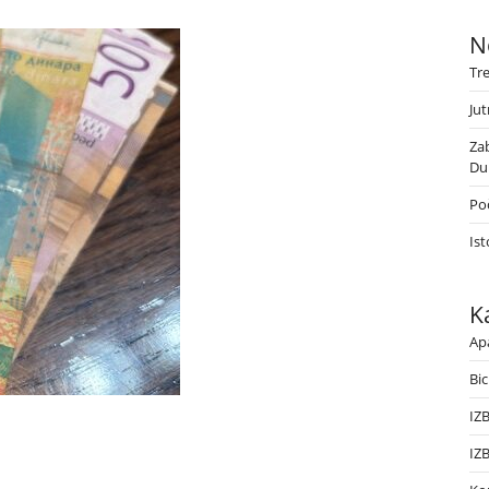
N
Tr
Jut
Za
Du
Poč
Ist
K
Ap
Bic
IZ
IZ