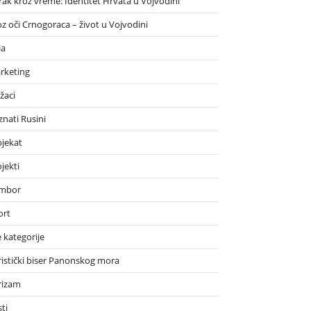
rak kroz vreme: Identitet Hrvata u Vojvodini
oz oči Crnogoraca – život u Vojvodini
la
rketing
žaci
znati Rusini
ojekat
jekti
mbor
ort
 kategorije
ristički biser Panonskog mora
rizam
ti