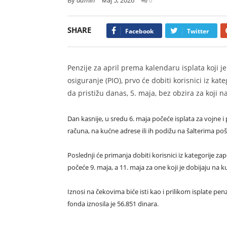
0
SHARE
Facebook
Twitter
Penzije za april prema kalendaru isplata koji je
osiguranje (PIO), prvo će dobiti korisnici iz ka
da pristižu danas, 5. maja, bez obzira za koji n
Dan kasnije, u sredu 6. maja počeće isplata za vojne 
računa, na kućne adrese ili ih podižu na šalterima poš
Poslednji će primanja dobiti korisnici iz kategorije za
počeće 9. maja, a 11. maja za one koji je dobijaju na k
Iznosi na čekovima biće isti kao i prilikom isplate 
fonda iznosila je 56.851 dinara.