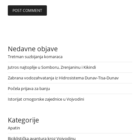
Nedavne objave
Tretman suzbijanja komaraca
Jutros najtoplije u Somboru, Zrenjaninu i Kikindi
Zabrana vodozahvatanja iz Hidrosistema Dunav-Tisa-Dunav
Počela prijava za banju
Istorijat crnogorske zajednice u Vojvodini
Kategorije
Apatin
Biciklistička avantura kroz Vojvodinu