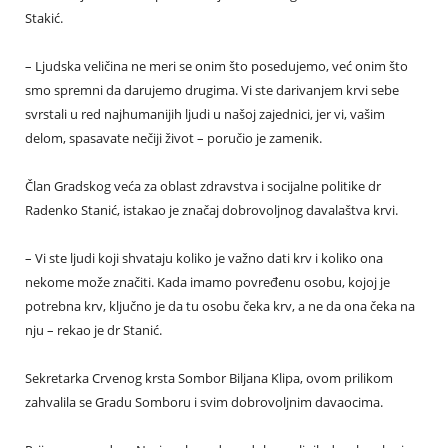
Stakić.
– Ljudska veličina ne meri se onim što posedujemo, već onim što
smo spremni da darujemo drugima. Vi ste darivanjem krvi sebe
svrstali u red najhumanijih ljudi u našoj zajednici, jer vi, vašim
delom, spasavate nečiji život – poručio je zamenik.
Član Gradskog veća za oblast zdravstva i socijalne politike dr
Radenko Stanić, istakao je značaj dobrovoljnog davalaštva krvi.
– Vi ste ljudi koji shvataju koliko je važno dati krv i koliko ona
nekome može značiti. Kada imamo povređenu osobu, kojoj je
potrebna krv, ključno je da tu osobu čeka krv, a ne da ona čeka na
nju – rekao je dr Stanić.
Sekretarka Crvenog krsta Sombor Biljana Klipa, ovom prilikom
zahvalila se Gradu Somboru i svim dobrovoljnim davaocima.