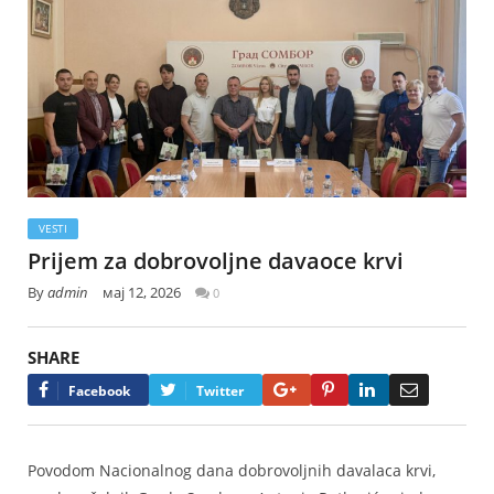
VESTI
Prijem za dobrovoljne davaoce krvi
By
admin
мај 12, 2026
0
SHARE
Google+
Pinterest
LinkedIn
Email
Facebook
Twitter
Povodom Nacionalnog dana dobrovoljnih davalaca krvi,