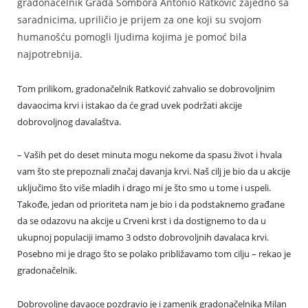
gradonačelnik Grada Sombora Antonio Ratković zajedno sa
saradnicima, upriličio je prijem za one koji su svojom
humanošću pomogli ljudima kojima je pomoć bila
najpotrebnija.
Tom prilikom, gradonačelnik Ratković zahvalio se dobrovoljnim
davaocima krvi i istakao da će grad uvek podržati akcije
dobrovoljnog davalaštva.
– Vaših pet do deset minuta mogu nekome da spasu život i hvala
vam što ste prepoznali značaj davanja krvi. Naš cilj je bio da u akcije
uključimo što više mladih i drago mi je što smo u tome i uspeli.
Takođe, jedan od prioriteta nam je bio i da podstaknemo građane
da se odazovu na akcije u Crveni krst i da dostignemo to da u
ukupnoj populaciji imamo 3 odsto dobrovoljnih davalaca krvi.
Posebno mi je drago što se polako približavamo tom cilju – rekao je
gradonačelnik.
Dobrovoljne davaoce pozdravio je i zamenik gradonačelnika Milan