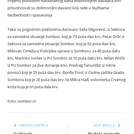
Prijemu povodom Nacionalnog dana dobrovoljnih davalaca krvi
prisustvovali su dobrovoljni davaoci koji rade u službama
bezbednosti i spasavanja.
Tako su prigodnim poklonima darovani: Saša Gligorević, iz Sektora
za vanredne situacije Sombor, koji je 73 puta dao krv, Petar Orlić iz
Sektora za vanredne situacije Sombor, koji je 62 puta dao krv,
Milovan Cimeša iz Policijske uprave u Somboru, za 40 puta datu
krv, Marinko Ivošev iz PU Sombor za 10 puta datu krv, Milan Aničić
iz PU Sombor za dve donacije krvi, Predrag Tanurdžić iz Hitne
pomoći koji je 25 puta dao krv, Đorđe Trivić iz Civilne zaštite Grada
Sombora koji je 20 puta dao krv, te Milica Hađ, volonterka Crvenog
krsta koja je tri puta dala krv.
Foto: sombor.rs
PREVIOUS ARTICLE
NEXT ARTICLE
Gojković:
Dodela nagrada