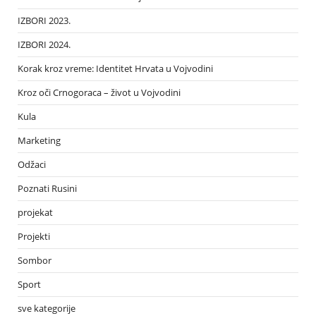
IZBORI 2023.
IZBORI 2024.
Korak kroz vreme: Identitet Hrvata u Vojvodini
Kroz oči Crnogoraca – život u Vojvodini
Kula
Marketing
Odžaci
Poznati Rusini
projekat
Projekti
Sombor
Sport
sve kategorije