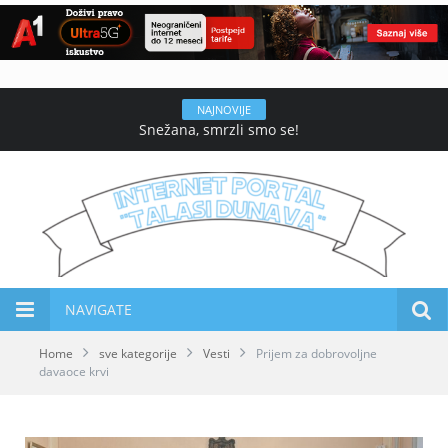
NAJNOVIJE
Snežana, smrzli smo se!
NAVIGATE
Home
sve kategorije
Vesti
Prijem za dobrovoljne
davaoce krvi