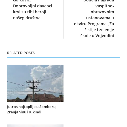
Dobrovoljni davaoci
vaspitno-
krvi su tihi heroji
obrazovnim
našeg društva
ustanovama u
okviru Programa „Za
čistije i zelenije
škole u Vojvodini
RELATED POSTS
Jutros najtoplije u Somboru,
Zrenjaninu i Kikindi