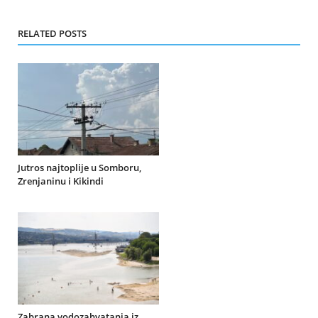
RELATED POSTS
Jutros najtoplije u Somboru,
Zrenjaninu i Kikindi
Zabrana vodozahvatanja iz