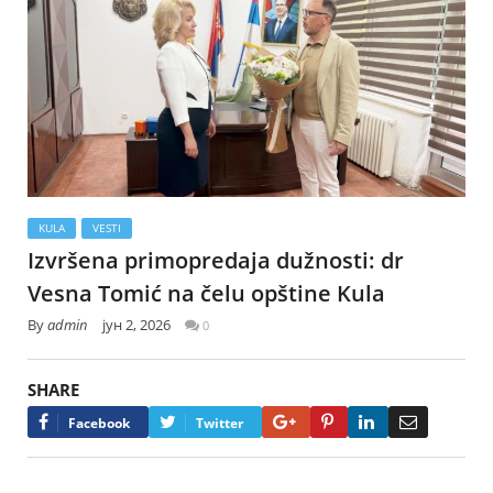
KULA
VESTI
Izvršena primopredaja dužnosti: dr
Vesna Tomić na čelu opštine Kula
By
admin
јун 2, 2026
0
SHARE
Google+
Pinterest
LinkedIn
Email
Facebook
Twitter