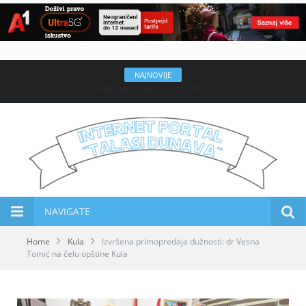
NAJNOVIJE
Tretman suzbijanja komaraca
NAVIGATE
Home
Kula
Izvršena primopredaja dužnosti: dr Vesna
Tomić na čelu opštine Kula