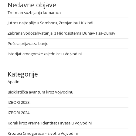
Nedavne objave
Tretman suzbijanja komaraca
Jutros najtoplije u Somboru, Zrenjaninu i Kikindi
Zabrana vodozahvatanja iz Hidrosistema Dunav-Tisa-Dunav
Počela prijava za banju
Istorijat crnogorske zajednice u Vojvodini
Kategorije
Apatin
Biciklistička avantura kroz Vojvodinu
IZBORI 2023.
IZBORI 2024.
Korak kroz vreme: Identitet Hrvata u Vojvodini
Kroz oči Crnogoraca – život u Vojvodini