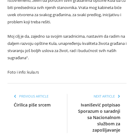
Istovremeno, želim da poručim svim građanima opštine Kula da ću
biti predsednica svih njenih stanovnika. Vrata mog kabineta biće
uvek otvorena za svakog građanina, za svaki predlog, inicijativu i
problem koji treba rešiti.
Moj cilj je da, zajedno sa svojim saradnicima, nastavim da radim na
daljem razvoju opštine Kula, unapređenju kvaliteta života građana i
stvaranju još boljih uslova za život, rad i budućnost svih naših
sugrađana“.
Foto i info: kula.rs
PREVIOUS ARTICLE
NEXT ARTICLE
Ćirilica piše srcem
Ivanišević potpisao
Sporazum o saradnji
sa Nacionalnom
službom za
zapošljavanje