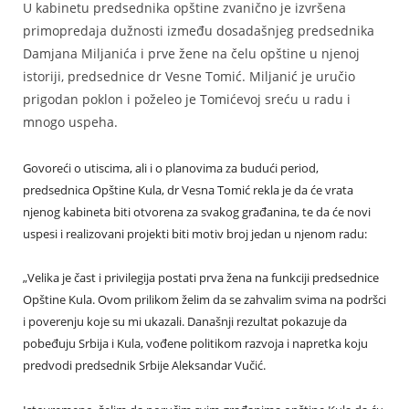
U kabinetu predsednika opštine zvanično je izvršena
primopredaja dužnosti između dosadašnjeg predsednika
Damjana Miljanića i prve žene na čelu opštine u njenoj
istoriji, predsednice dr Vesne Tomić. Miljanić je uručio
prigodan poklon i poželeo je Tomićevoj sreću u radu i
mnogo uspeha.
Govoreći o utiscima, ali i o planovima za budući period,
predsednica Opštine Kula, dr Vesna Tomić rekla je da će vrata
njenog kabineta biti otvorena za svakog građanina, te da će novi
uspesi i realizovani projekti biti motiv broj jedan u njenom radu:
„Velika je čast i privilegija postati prva žena na funkciji predsednice
Opštine Kula. Ovom prilikom želim da se zahvalim svima na podršci
i poverenju koje su mi ukazali. Današnji rezultat pokazuje da
pobeđuju Srbija i Kula, vođene politikom razvoja i napretka koju
predvodi predsednik Srbije Aleksandar Vučić.