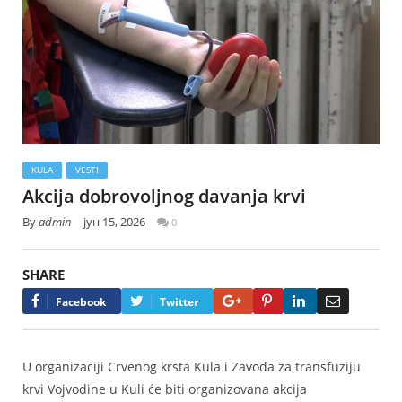
KULA
VESTI
Akcija dobrovoljnog davanja krvi
By
admin
јун 15, 2026
0
SHARE
Google+
Pinterest
LinkedIn
Email
Facebook
Twitter
U organizaciji Crvenog krsta Kula i Zavoda za transfuziju
krvi Vojvodine u Kuli će biti organizovana akcija