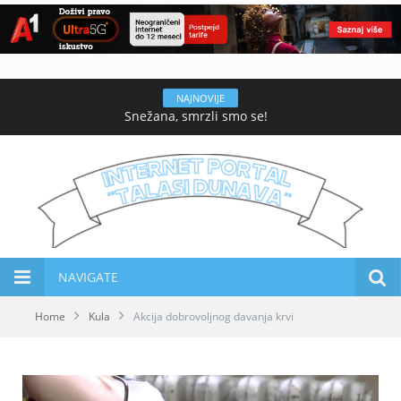
NAJNOVIJE
Snežana, smrzli smo se!
NAVIGATE
Home
Kula
Akcija dobrovoljnog davanja krvi