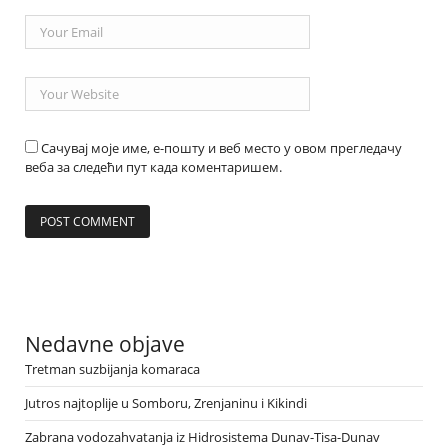
Сачувај моје име, е-пошту и веб место у овом прегледачу
веба за следећи пут када коментаришем.
Nedavne objave
Tretman suzbijanja komaraca
Jutros najtoplije u Somboru, Zrenjaninu i Kikindi
Zabrana vodozahvatanja iz Hidrosistema Dunav-Tisa-Dunav