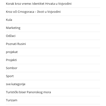
Korak kroz vreme: Identitet Hrvata u Vojvodini
Kroz oči Crnogoraca – život u Vojvodini
Kula
Marketing
Odžaci
Poznati Rusini
projekat
Projekti
Sombor
Sport
sve kategorije
Turistički biser Panonskog mora
Turizam