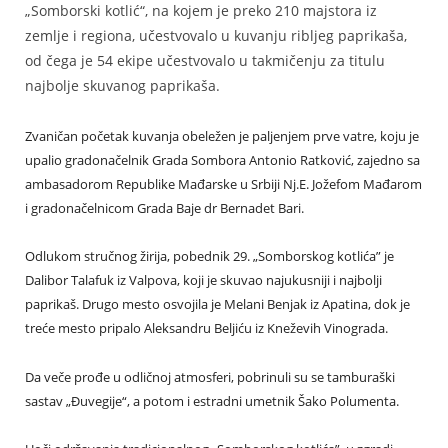
„Somborski kotlić“, na kojem je preko 210 majstora iz
zemlje i regiona, učestvovalo u kuvanju ribljeg paprikaša,
od čega je 54 ekipe učestvovalo u takmičenju za titulu
najbolje skuvanog paprikaša.
Zvaničan početak kuvanja obeležen je paljenjem prve vatre, koju je
upalio gradonačelnik Grada Sombora Antonio Ratković, zajedno sa
ambasadorom Republike Mađarske u Srbiji Nj.E. Jožefom Mađarom
i gradonačelnicom Grada Baje dr Bernadet Bari.
Odlukom stručnog žirija, pobednik 29. „Somborskog kotlića” je
Dalibor Talafuk iz Valpova, koji je skuvao najukusniji i najbolji
paprikaš. Drugo mesto osvojila je Melani Benjak iz Apatina, dok je
treće mesto pripalo Aleksandru Beljiću iz Kneževih Vinograda.
Da veče prođe u odličnoj atmosferi, pobrinuli su se tamburaški
sastav „Đuvegije“, a potom i estradni umetnik Šako Polumenta.