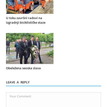
U toku završni radovi na
izgradnji biciklističke staze
Obeležena seoska slava
LEAVE A REPLY