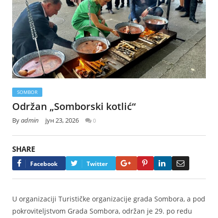
SOMBOR
Održan „Somborski kotlić“
By
admin
јун 23, 2026
0
SHARE
Google+
Pinterest
LinkedIn
Email
Facebook
Twitter
U organizaciji Turističke organizacije grada Sombora, a pod
pokroviteljstvom Grada Sombora, održan je 29. po redu