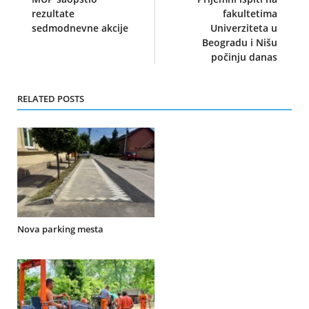
rezultate
fakultetima
sedmodnevne akcije
Univerziteta u
Beogradu i Nišu
počinju danas
RELATED POSTS
Nova parking mesta