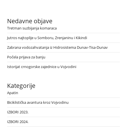
Nedavne objave
Tretman suzbijanja komaraca
Jutros najtoplije u Somboru, Zrenjaninu i Kikindi
Zabrana vodozahvatanja iz Hidrosistema Dunav-Tisa-Dunav
Počela prijava za banju
Istorijat crnogorske zajednice u Vojvodini
Kategorije
Apatin
Biciklistička avantura kroz Vojvodinu
IZBORI 2023.
IZBORI 2024.