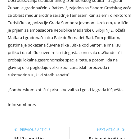
Uoči održavanja tradicionalnog „Somborskog kotlića”, u zgradi
Županije gradonačelnik Ratković, zajedno sa članom Gradskog veća
za oblast međunarodne saradnje Tamašem Kanižaiem i direktorom
Turističke organizacije Grada Sombora Jovanom Uzelcem, upriličio
je prijem za ambasadora Republike Mađarske u Srbiji Nj.E. Jožefa
Mađara i gradonačelnicu Baje dr Bernadet Bari. Tom prilikom,
gostima je pokazana čuvena slika „Bitka kod Sente”, a imali su
priliku i da obiđu suvenirnicu i degustacionu salu u „Gundelu” i
probaju lokalne gastronomske specijalitete, a potom i da na
glavnoj ulici pogledaju veliki izbor zanatskih proizvoda i
rukotvorina u „Ulici starih zanata”.
„Somborskom kotliću” prisustvovali su i gosti iz grada Kišpešta.
Info: sombor.rs
PREVIOUS ARTICLE
NEXT ARTICLE
MUP saopštio
Prijemni ispiti na