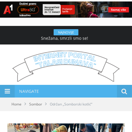
NAJNOVIJE
Snežana, smrzli smo se!
NAVIGATE
Home
Sombor
Održan „Somborski kotlić“