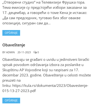
„Отворени студио“ на Телевизији Фрушка гора.
Тема емисије су предстојећи избори заказани за
17. децембар, а говорећи о томе Кена је истакао:
„Да сам председник, туговао бих због овакве
опозиције, сигуран сам да…
OPŠIRNIJE
Obaveštenje
BY
ADMIN
20-11-2023
0
Obaveštavaju se građani o uvidu u jedinstveni birački
spisak povodom održavanja izbora za poslanike u
Skupštinu AP Vojvodine koji su raspisani za 17.
decembar 2023. godine. Obaveštenje u celosti možete
preuzeti na
linku: https://kula.rs/dokumenta/2023/Obavestenje-
015-13-27-2023.pdf
OPŠIRNIJE