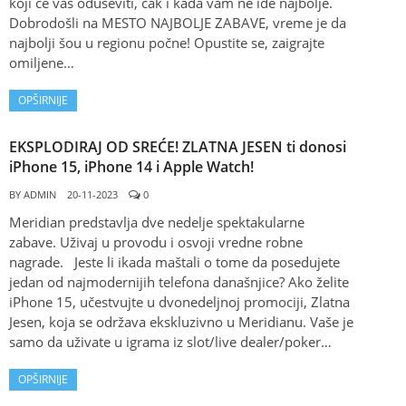
koji će vas oduševiti, čak i kada vam ne ide najbolje.
Dobrodošli na MESTO NAJBOLJE ZABAVE, vreme je da
najbolji šou u regionu počne! Opustite se, zaigrajte
omiljene…
OPŠIRNIJE
EKSPLODIRAJ OD SREĆE! ZLATNA JESEN ti donosi
iPhone 15, iPhone 14 i Apple Watch!
BY
ADMIN
20-11-2023
0
Meridian predstavlja dve nedelje spektakularne
zabave. Uživaj u provodu i osvoji vredne robne
nagrade. Jeste li ikada maštali o tome da posedujete
jedan od najmodernijih telefona današnjice? Ako želite
iPhone 15, učestvujte u dvonedeljnoj promociji, Zlatna
Jesen, koja se održava ekskluzivno u Meridianu. Vaše je
samo da uživate u igrama iz slot/live dealer/poker…
OPŠIRNIJE