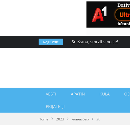
Snežana, smrzli smo se!
NAJNOVIJE
VESTI
APATIN
KULA
OD
PRIJATELJI
Home
2023
новембар
20