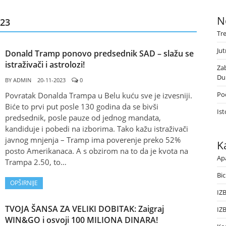
N
23
Tr
Jut
Donald Tramp ponovo predsednik SAD – slažu se
istraživači i astrolozi!
Za
Du
BY
ADMIN
20-11-2023
0
Poč
Povratak Donalda Trampa u Belu kuću sve je izvesniji.
Biće to prvi put posle 130 godina da se bivši
Ist
predsednik, posle pauze od jednog mandata,
kandiduje i pobedi na izborima. Tako kažu istraživači
javnog mnjenja – Tramp ima poverenje preko 52%
K
posto Amerikanaca. A s obzirom na to da je kvota na
Ap
Trampa 2.50, to…
Bic
OPŠIRNIJE
IZ
TVOJA ŠANSA ZA VELIKI DOBITAK: Zaigraj
IZ
WIN&GO i osvoji 100 MILIONA DINARA!