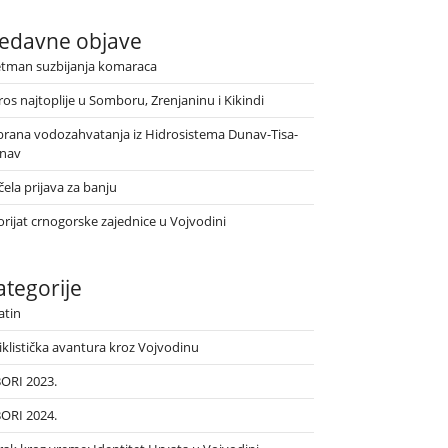
edavne objave
etman suzbijanja komaraca
ros najtoplije u Somboru, Zrenjaninu i Kikindi
brana vodozahvatanja iz Hidrosistema Dunav-Tisa-
nav
ela prijava za banju
orijat crnogorske zajednice u Vojvodini
ategorije
atin
iklistička avantura kroz Vojvodinu
BORI 2023.
BORI 2024.