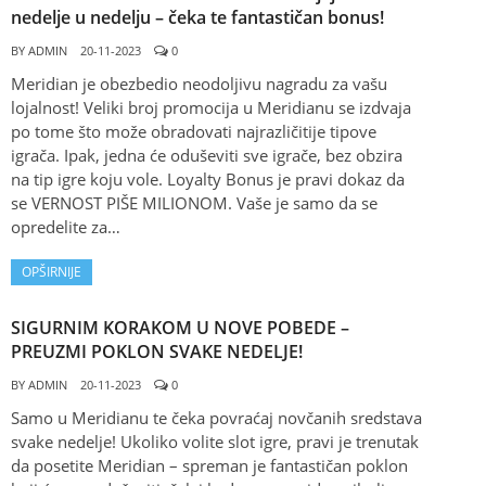
nedelje u nedelju – čeka te fantastičan bonus!
BY
ADMIN
20-11-2023
0
Meridian je obezbedio neodoljivu nagradu za vašu
lojalnost! Veliki broj promocija u Meridianu se izdvaja
po tome što može obradovati najrazličitije tipove
igrača. Ipak, jedna će oduševiti sve igrače, bez obzira
na tip igre koju vole. Loyalty Bonus je pravi dokaz da
se VERNOST PIŠE MILIONOM. Vaše je samo da se
opredelite za…
OPŠIRNIJE
SIGURNIM KORAKOM U NOVE POBEDE –
PREUZMI POKLON SVAKE NEDELJE!
BY
ADMIN
20-11-2023
0
Samo u Meridianu te čeka povraćaj novčanih sredstava
svake nedelje! Ukoliko volite slot igre, pravi je trenutak
da posetite Meridian – spreman je fantastičan poklon