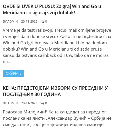
OVDE SI UVEK U PLUSU: Zaigraj Win and Go u
Meridianu i osiguraj svoj dobitak!
BY
ADMIN
20-11-2023
0
Vreme je da testiraš svoju sreću! Imaš omiljene brojeve
i veruješ da ti donose sreću? Zašto ih ne bi „testirao“ na
Win and Go igri brojeva u Meridianu i bio na duplom
dobitku? Win and Go u Meridianu ti od sada pruža
šansu da ostvariš cashback od 10%, tako da ne moraš
da…
OPŠIRNIJE
КЕНА: ПРЕДСТОЈЕЋИ ИЗБОРИ СУ ПРЕСУДНИ У
ПОСЛЕДЊИХ 30 ГОДИНА
BY
ADMIN
20-11-2023
0
Радослав Милојичић Кена кандидат за народног
посланика на листи „Александар Вучић – Србија не
сме да стане“, гост је најновијег издања емисије