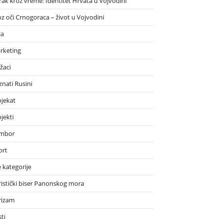
rak kroz vreme: Identitet Hrvata u Vojvodini
oz oči Crnogoraca – život u Vojvodini
la
rketing
žaci
znati Rusini
ojekat
jekti
mbor
ort
 kategorije
ristički biser Panonskog mora
rizam
ti