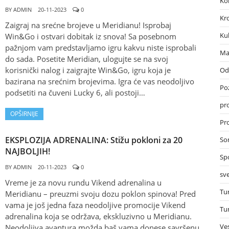
Ko
BY
ADMIN
20-11-2023
0
Kr
Zaigraj na srećne brojeve u Meridianu! Isprobaj
Ku
Win&Go i ostvari dobitak iz snova! Sa posebnom
pažnjom vam predstavljamo igru kakvu niste isprobali
Ma
do sada. Posetite Meridian, ulogujte se na svoj
korisnički nalog i zaigrajte Win&Go, igru koja je
Od
bazirana na srećnim brojevima. Igra će vas neodoljivo
Po
podsetiti na čuveni Lucky 6, ali postoji…
pr
OPŠIRNIJE
Pro
EKSPLOZIJA ADRENALINA: Stižu pokloni za 20
So
NAJBOLJIH!
Sp
BY
ADMIN
20-11-2023
0
sve
Vreme je za novu rundu Vikend adrenalina u
Tu
Meridianu – preuzmi svoju dozu poklon spinova! Pred
vama je još jedna faza neodoljive promocije Vikend
Tu
adrenalina koja se održava, ekskluzivno u Meridianu.
Ves
Neodoljiva avantura možda baš vama donese savršenu