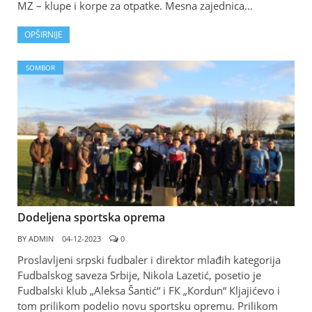
MZ – klupe i korpe za otpatke. Mesna zajednica…
OPŠIRNIJE
SOMBOR
Dodeljena sportska oprema
BY
ADMIN
04-12-2023
0
Proslavljeni srpski fudbaler i direktor mlađih kategorija
Fudbalskog saveza Srbije, Nikola Lazetić, posetio je
Fudbalski klub „Aleksa Šantić“ i FК „Кordun“ Кljajićevo i
tom prilikom podelio novu sportsku opremu. Prilikom