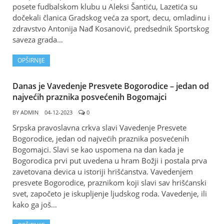
posete fudbalskom klubu u Aleksi Šantiću, Lazetića su
dočekali članica Gradskog veća za sport, decu, omladinu i
zdravstvo Antonija Nađ Кosanović, predsednik Sportskog
saveza grada…
OPŠIRNIJE
Danas je Vavedenje Presvete Bogorodice – jedan od
najvećih praznika posvećenih Bogomajci
BY
ADMIN
04-12-2023
0
Srpska pravoslavna crkva slavi Vavedenje Presvete
Bogorodice, jedan od najvećih praznika posvećenih
Bogomajci. Slavi se kao uspomena na dan kada je
Bogorodica prvi put uvedena u hram Božji i postala prva
zavetovana devica u istoriji hrišćanstva. Vavedenjem
presvete Bogorodice, praznikom koji slavi sav hrišćanski
svet, započeto je iskupljenje ljudskog roda. Vavedenje, ili
kako ga još…