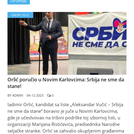
OPŠIRNIJE
IZBORI 2023.
Orlić poručio u Novim Кarlovcima: Srbija ne sme da
stane!
BY
ADMIN
04-12-2023
0
ladimir Orlić, kandidat sa liste „Aleksandar Vučić – Srbija
ne sme da stane“ boravio je juče u Novim Кarlovcima,
gde je učestvovao na tribini podrške toj izbornoj listi, u
organizaciji Marijana Rističevića, predsednika Narodne
seljačke stranke. Orlić se zahvalio okupljenim građanima