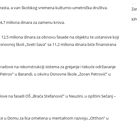
 uzrasta, a van školskog vremena kulturno-umetnička društva.
Za
КР
14,7 miliona dinara za zamenu krova.
o 12,5 miliona dinara za obnovu fasade na objektu te ustanove koji
novnoj školi „Sveti Sava” sa 11,2 miliona dinara biće finansirana
i radove na rekonstrukciji sistema za grejanje i tekuće održavanje
 Petrov” u Barandi, u okviru Osnovne škole „Zoran Petrović” u
ove na fasadi OŠ „Braća Stefanović” u Neuzini, u opštini Sečanj –
rnice u Domu za lica ometena u mentalnom razvoju „Otthon” u