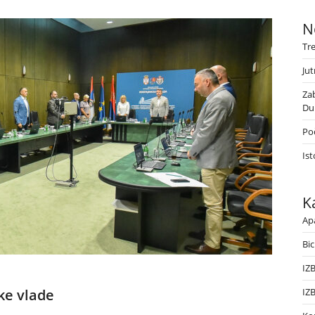
N
Tr
Jut
Za
Du
Poč
Ist
K
Ap
Bic
IZ
ke vlade
IZ