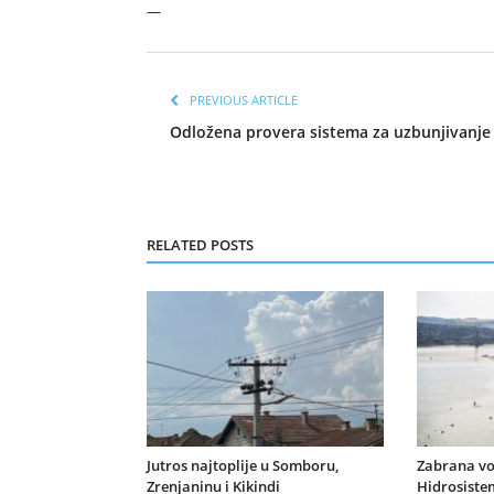
—
PREVIOUS ARTICLE
Odložena provera sistema za uzbunjivanje
RELATED POSTS
Jutros najtoplije u Somboru,
Zabrana vo
Zrenjaninu i Kikindi
Hidrosiste