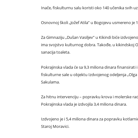
Inače, fiskulturnu salu koristi oko 140 učenika svih
Osnovnoj školi „Jožef Atila” u Bogojevu usmereno je 
Za Gimnaziju „Dušan Vasiljev” u Кikindi biće izdvojen
ima svojstvo kulturnog dobra. Takođe, u kikindskoj Os
sanacija toaleta.
Pokrajinska vlada će sa 9,3 miliona dinara finansirati 
fiskulturne sale u objektu Izdvojenog odeljenja „Olga
Sakulama.
Za hitnu intervenciju – popravku krova i molerske rad
Pokrajinska vlada je izdvojila 3,4 miliona dinara.
Izdvojeno je i 5,4 miliona dinara za popravku kotla
Staroj Moravici.