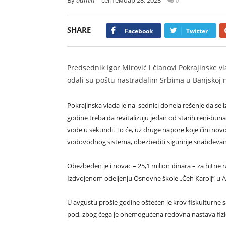
0
SHARE
Facebook
Twitter
Predsednik Igor Mirović i članovi Pokrajinske
odali su poštu nastradalim Srbima u Banjskoj n
Pokrajinska vlada je na sednici donela rešenje da se i
godine treba da revitalizuju jedan od starih reni-bun
vode u sekundi. To će, uz druge napore koje čini novo
vodovodnog sistema, obezbediti sigurnije snabdev
Obezbeđen je i novac – 25,1 milion dinara – za hitne r
Izdvojenom odeljenju Osnovne škole „Čeh Кarolj” u A
U avgustu prošle godine oštećen je krov fiskulturne sa
pod, zbog čega je onemogućena redovna nastava fizi