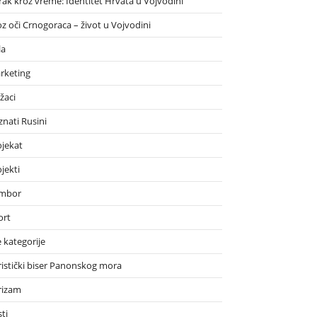
rak kroz vreme: Identitet Hrvata u Vojvodini
oz oči Crnogoraca – život u Vojvodini
la
rketing
žaci
znati Rusini
ojekat
jekti
mbor
ort
 kategorije
ristički biser Panonskog mora
rizam
ti