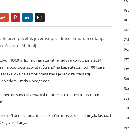
Ko
Kr
Google+
Pinterest
LinkedIn
Email
Ku
Ma
 vlade pred početak jučerašnje sednice minutom ćutanja
Od
a Кosovu i Metohiji.
Po
pr
zdvoji 104,9 miliona dinara za hitne radove koji do juna 2024.
ara na području izvorišta „Štrand“ sa kapacitetom od 100 litara
Pro
sadska lokalna samouprava kada je reč o revitalizaciji
So
anje vodom Grada Novog Sada.
Sp
adove na sanaciji krova fiskulturne sale u objektu „Barapart“ –
sve
di.
Tu
le, veći deo plafona, deo električne mreže, kao i dimnjak, fasada i
Tu
čkog vaspitanja.
Ves