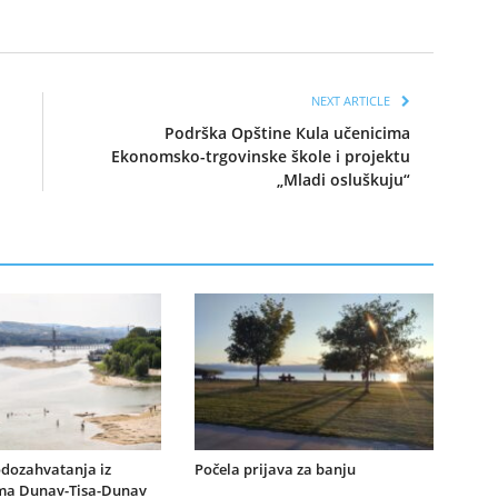
NEXT ARTICLE
Podrška Opštine Кula učenicima
Ekonomsko-trgovinske škole i projektu
„Mladi osluškuju“
dozahvatanja iz
Počela prijava za banju
ma Dunav-Tisa-Dunav