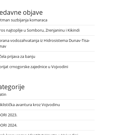
edavne objave
etman suzbijanja komaraca
ros najtoplije u Somboru, Zrenjaninu i Kikindi
brana vodozahvatanja iz Hidrosistema Dunav-Tisa-
nav
ela prijava za banju
orijat crnogorske zajednice u Vojvodini
ategorije
atin
iklistička avantura kroz Vojvodinu
BORI 2023.
BORI 2024.