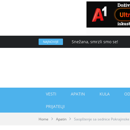
Snežana, smrzli smo se!
NAJNOVIJE
VESTI
APATIN
KULA
OD
PRIJATELJI
Home
Apatin
Saopštenje sa sednice Pokrajinske