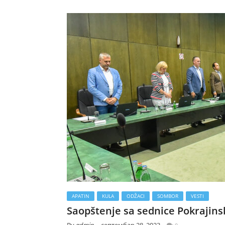
APATIN
KULA
ODŽACI
SOMBOR
VESTI
Saopštenje sa sednice Pokrajins
By
admin
септембар 28, 2023