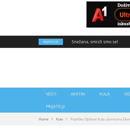
Snežana, smrzli smo se!
NAJNOVIJE
VESTI
APATIN
KULA
OD
PRIJATELJI
Home
Kula
Podrška Opštine Кula učenicima Ekon