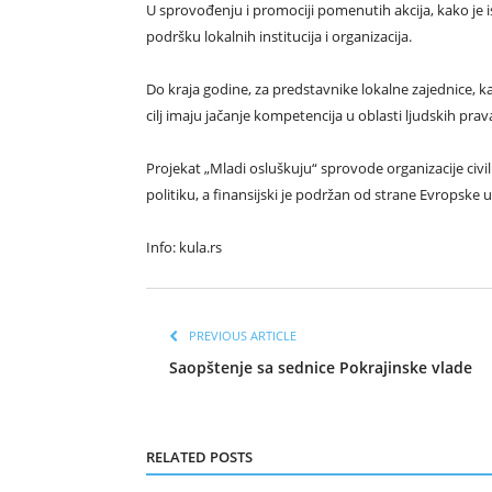
U sprovođenju i promociji pomenutih akcija, kako je i
podršku lokalnih institucija i organizacija.
Do kraja godine, za predstavnike lokalne zajednice, k
cilj imaju jačanje kompetencija u oblasti ljudskih prava
Projekat „Mladi osluškuju“ sprovode organizacije civi
politiku, a finansijski je podržan od strane Evropske u
Info: kula.rs
PREVIOUS ARTICLE
Saopštenje sa sednice Pokrajinske vlade
RELATED POSTS