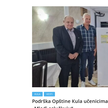
KULA
VESTI
Podrška Opštine Кula učenicima