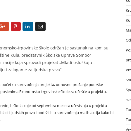
Ko
Kr
Ku
Google+
Pinterest
LinkedIn
Email
Ma
Od
onomsko-trgovinske škole održan je sastanak na kom su
Po
pštine Кula, predstavnik Školske uprave Sombor i
pr
izacije koja sprovodi projekat „Mladi osluškuju –
u i zalaganje za ljudska prava“.
Pro
So
om početku sprovođenja projekta, odnosno pružanje podrške
Sp
aposlenima Ekonomsko-trgovinske škole za učešće u projektu.
sve
rednjih škola koje od septembra meseca učestvuju u projektu
Tu
oblasti ljudskih prava i podrži ih u sprovođenju malih akcija kako bi
Tu
.
Ves