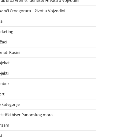
rak kroz vreme: Identitet Hrvata u Vojvodini
oz oči Crnogoraca – život u Vojvodini
la
rketing
žaci
znati Rusini
ojekat
jekti
mbor
ort
 kategorije
ristički biser Panonskog mora
rizam
ti