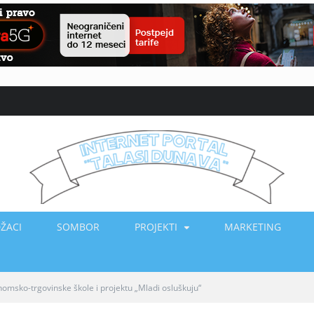
ŽACI
SOMBOR
PROJEKTI
MARKETING
omsko-trgovinske škole i projektu „Mladi osluškuju“