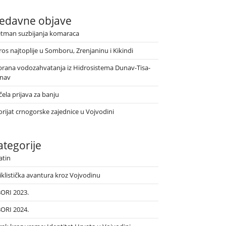
edavne objave
etman suzbijanja komaraca
ros najtoplije u Somboru, Zrenjaninu i Kikindi
brana vodozahvatanja iz Hidrosistema Dunav-Tisa-
nav
ela prijava za banju
orijat crnogorske zajednice u Vojvodini
ategorije
atin
iklistička avantura kroz Vojvodinu
BORI 2023.
BORI 2024.