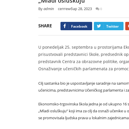
„Mladi osluškuju“
By
admin
септембар 28, 2023
0
SHARE
Facebook
Twitter
U ponedeljak 25. septembra u prostorijama Ek
prisustvovali predstavnici škole, predsednik o
predstavnik Centra za obrazovne politike, organ
Osnaživanje učeničkih parlamenata za promocij
Cilj sastanka bio je uspostavljanje saradnje na sam
učenicima, predstavnicima Učeničkog parlamenta i z
Ekonomsko-trgovinska škola jedna je od ukupno 16 s
„Mladi osluškuju“ koji ima za cilj da osnaži učenike u 
se promovisala ljudska prava u lokalnim zajednicama