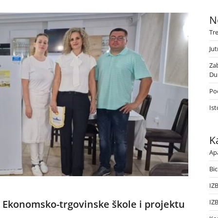
N
Tr
Jut
Za
Du
Poč
Ist
K
Ap
Bic
IZ
 Ekonomsko-trgovinske škole i projektu
IZ