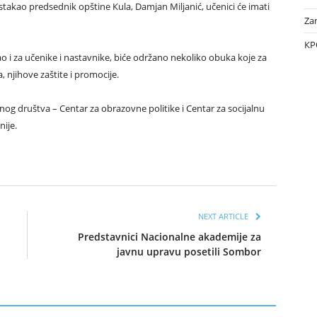
stakao predsednik opštine Кula, Damjan Miljanić, učenici će imati
Za
КР
ao i za učenike i nastavnike, biće održano nekoliko obuka koje za
, njihove zaštite i promocije.
lnog društva – Centar za obrazovne politike i Centar za socijalnu
nije.
NEXT ARTICLE
Predstavnici Nacionalne akademije za
javnu upravu posetili Sombor