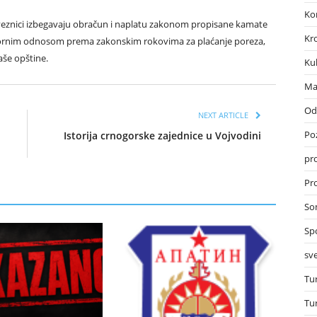
Ko
eznici izbegavaju obračun i naplatu zakonom propisane kamate
Kr
vornim odnosom prema zakonskim rokovima za plaćanje poreza,
aše opštine.
Ku
Ma
Od
NEXT ARTICLE
Po
Istorija crnogorske zajednice u Vojvodini
pr
Pro
So
Sp
sve
Tu
Tu