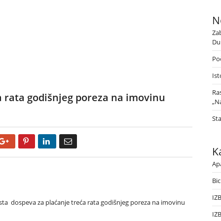
N
Za
Du
Poč
Ist
Ra
 rata godišnjeg poreza na imovinu
„Na
St
Google+
Pinterest
LinkedIn
Email
K
Ap
Bic
IZ
sta dospeva za plaćanje treća rata godišnjeg poreza na imovinu
IZ