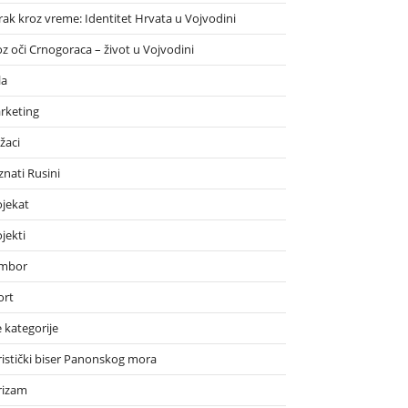
rak kroz vreme: Identitet Hrvata u Vojvodini
oz oči Crnogoraca – život u Vojvodini
la
rketing
žaci
znati Rusini
ojekat
jekti
mbor
ort
 kategorije
ristički biser Panonskog mora
rizam