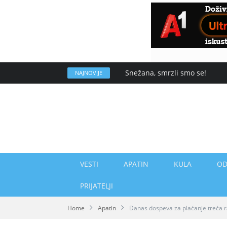
Snežana, smrzli smo se!
NAJNOVIJE
VESTI
APATIN
KULA
OD
PRIJATELJI
Home
Apatin
Danas dospeva za plaćanje treća r