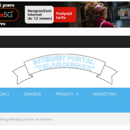
ŽACI
SOMBOR
PROJEKTI
MARKETING
ata godišnjeg poreza na imovinu