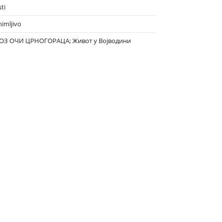
ti
nimljivo
ОЗ ОЧИ ЦРНОГОРАЦА; Живот у Војводини