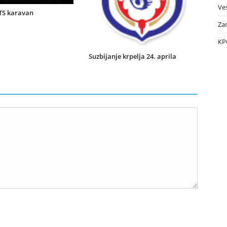
Ves
TS karavan
Za
КР
Suzbijanje krpelja 24. aprila