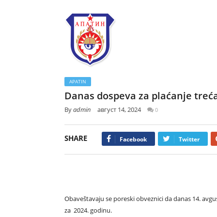
APATIN
Danas dospeva za plaćanje treća
By
admin
август 14, 2024
0
SHARE
Facebook
Twitter
Obaveštavaju se poreski obveznici da danas 14. avgu
za 2024. godinu.