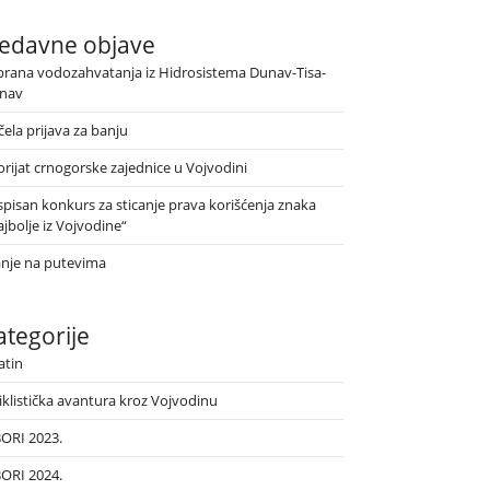
edavne objave
brana vodozahvatanja iz Hidrosistema Dunav-Tisa-
nav
ela prijava za banju
orijat crnogorske zajednice u Vojvodini
spisan konkurs za sticanje prava korišćenja znaka
jbolje iz Vojvodine“
anje na putevima
ategorije
atin
iklistička avantura kroz Vojvodinu
BORI 2023.
BORI 2024.