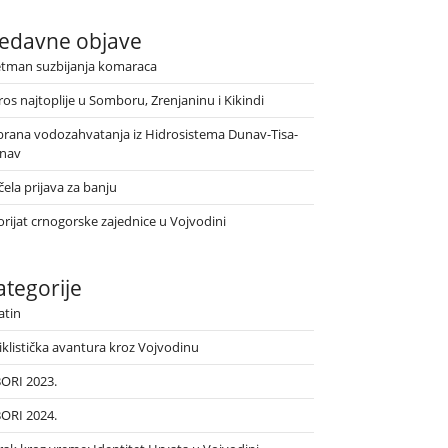
edavne objave
etman suzbijanja komaraca
ros najtoplije u Somboru, Zrenjaninu i Kikindi
brana vodozahvatanja iz Hidrosistema Dunav-Tisa-
nav
ela prijava za banju
orijat crnogorske zajednice u Vojvodini
ategorije
atin
iklistička avantura kroz Vojvodinu
BORI 2023.
BORI 2024.