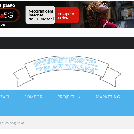
ŽACI
SOMBOR
PROJEKTI
MARKETING
nje vojnog roka