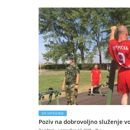
SVE KATEGORIJE
Poziv na dobrovoljno služenje v
By
admin
новембар 17, 2025