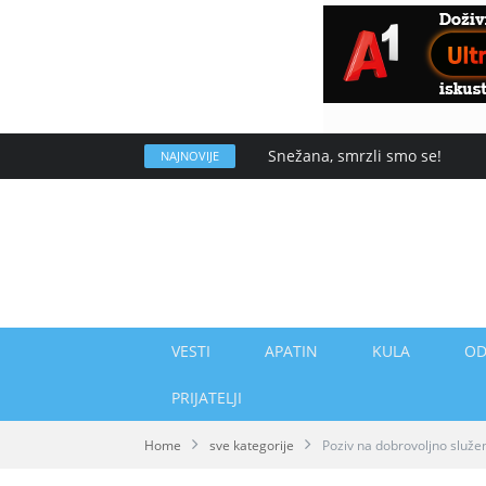
Snežana, smrzli smo se!
NAJNOVIJE
VESTI
APATIN
KULA
OD
PRIJATELJI
Home
sve kategorije
Poziv na dobrovoljno služe