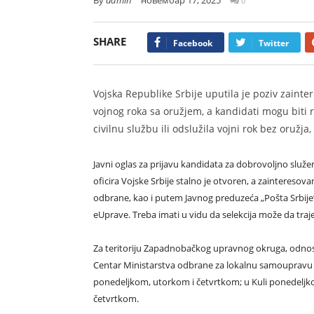
0
SHARE
Facebook
Twitter
Vojska Republike Srbije uputila je poziv zaint
vojnog roka sa oružjem, a kandidati mogu biti re
civilnu službu ili odslužila vojni rok bez oružja
Javni oglas za prijavu kandidata za dobrovoljno služe
oficira Vojske Srbije stalno je otvoren, a zaintereso
odbrane, kao i putem Javnog preduzeća „Pošta Srbije
eUprave. Treba imati u vidu da selekcija može da traj
Za teritoriju Zapadnobačkog upravnog okruga, odnosn
Centar Ministarstva odbrane za lokalnu samoupravu 
ponedeljkom, utorkom i četvrtkom; u Kuli ponedeljk
četvrtkom.