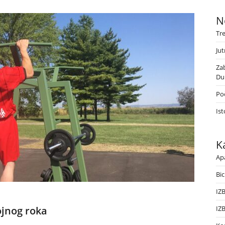
N
Tr
Jut
Za
Du
Poč
Ist
K
Ap
Bic
IZ
ojnog roka
IZ