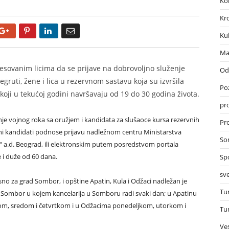
Ko
Kr
Google+
Pinterest
LinkedIn
Email
Ku
Ma
eresovanim licima da se prijave na dobrovoljno služenje
Od
gruti, žene i lica u rezervnom sastavu koja su izvršila
Po
, koji u tekućoj godini navršavaju od 19 do 30 godina života.
pr
nje vojnog roka sa oružjem i kandidata za slušaoce kursa rezervnih
Pro
vani kandidati podnose prijavu nadležnom centru Ministarstva
So
“ a.d. Beograd, ili elektronskim putem posredstvom portala
e i duže od 60 dana.
Sp
sve
o za grad Sombor, i opštine Apatin, Kula i Odžaci nadležan je
Tu
Sombor u kojem kancelarija u Somboru radi svaki dan; u Apatinu
om, sredom i četvrtkom i u Odžacima ponedeljkom, utorkom i
Tu
Ves