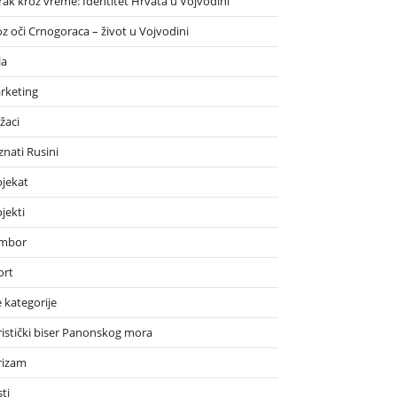
rak kroz vreme: Identitet Hrvata u Vojvodini
oz oči Crnogoraca – život u Vojvodini
la
rketing
žaci
znati Rusini
ojekat
jekti
mbor
ort
 kategorije
ristički biser Panonskog mora
rizam
ti