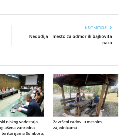
NEXT ARTICLE
Nedođija – mesto za odmor ili bajkovita
oaza
jski niskog vodostaja
Završeni radovi u mesnim
oglašena vanredna
zajednicama
a teritorijama Sombora,