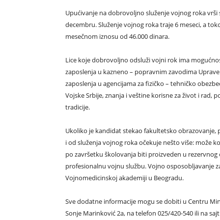
Upućivanje na dobrovoljno služenje vojnog roka vrši s
decembru. Služenje vojnog roka traje 6 meseci, a to
mesečnom iznosu od 46.000 dinara.
Lice koje dobrovoljno odsluži vojni rok ima mogućnos
zaposlenja u kazneno – popravnim zavodima Uprave za
zaposlenja u agencijama za fizičko – tehničko obezb
Vojske Srbije, znanja i veštine korisne za život i rad, 
tradicije.
Ukoliko je kandidat stekao fakultetsko obrazovanje, poš
i od služenja vojnog roka očekuje nešto više: može ko
po završetku školovanja biti proizveden u rezervnog o
profesionalnu vojnu službu. Vojno osposobljavanje za 
Vojnomedicinskoj akademiji u Beogradu.
Sve dodatne informacije mogu se dobiti u Centru Mi
Sonje Marinković 2a, na telefon 025/420-540 ili na sa