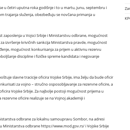
e u četiri uputna roka godišnje i to u martu, junu, septembru i
Za
kom trajanja služenja, obezbeđuju se novčana primanja u
КР
t zaposlenja u Vojsci Srbije i Ministarstvu odbrane, mogućnost
 izvršenje krivičnih sankcija Ministarstva pravde, mogućnost
eđenje, mogućnost konkurisanja za prijem u aktivnu rezervu
poboljšanje discipline i fizičke spreme kandidata i negovanje
tuje slavne tracicije oficira Vojske Srbije, ima želju da bude oficir
nkurisati za vojno – stručno osposobljavanje za rezervne oficire, a
ficira Vojske Srbije. Za najbolje postoji mogućnost prijema u
rezervne oficire realizuje se na Vojnoj akademiji i
nistarstva odbrane za lokalnu samoupravu Sombor, na adresi
jtu Ministarstva odbrane https://www.mod.gov.rs/ i Vojske Srbije