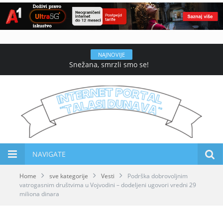
NAJNOVIJE
Snežana, smrzli smo se!
NAVIGATE
Home
sve kategorije
Vesti
Podrška dobrovoljnim
vatrogasnim društvima u Vojvodini – dodeljeni ugovori vredni 29
miliona dinara