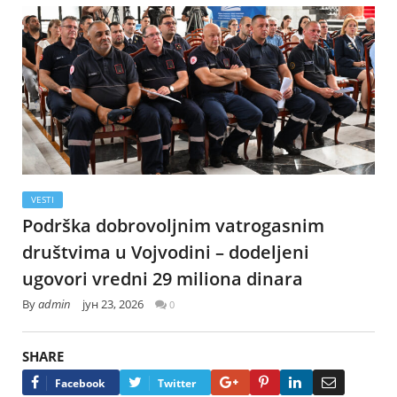
VESTI
Podrška dobrovoljnim vatrogasnim
društvima u Vojvodini – dodeljeni
ugovori vredni 29 miliona dinara
By
admin
јун 23, 2026
0
SHARE
Google+
Pinterest
LinkedIn
Email
Facebook
Twitter