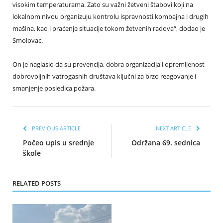
visokim temperaturama. Zato su važni žetveni štabovi koji na
lokalnom nivou organizuju kontrolu ispravnosti kombajna i drugih
mašina, kao i praćenje situacije tokom žetvenih radova“, dodao je
Smolovac.
On je naglasio da su prevencija, dobra organizacija i opremljenost
dobrovoljnih vatrogasnih društava ključni za brzo reagovanje i
smanjenje posledica požara.
PREVIOUS ARTICLE
NEXT ARTICLE
Počeo upis u srednje
Održana 69. sednica
škole
RELATED POSTS