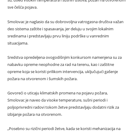
su, usled visokih temperatura i sušnih uslova, požari na otvorenom
sve češća pojava.
Smolovac je naglasio da su dobrovoljna vatrogasna društva važan
deo sistema zaštite i spasavanja, jer deluju u svojim lokalnim
sredinama i predstavljaju prvu liniju podrške u vanrednim
situacijama.
Sredstva opredeljena ovogodišnjim konkursom namenjena su za
nabavku opreme neophodne za rad na terenu, kao i zaštitne
opreme koja se koristi prilikom intervencija, uključujući gašenje
požara na otvorenom i šumskih požara.
Govoreći o uticaju klimatskih promena na pojavu požara,
Smolovac je naveo da visoke temperature, sušni periodi i
poljoprivredni radovi tokom žetve predstavljaju dodatni rizik za
izbijanje požara na otvorenom.
„Posebno su rizični periodi žetve, kada se koristi mehanizacija na