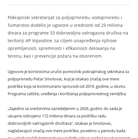
Pokrajinski sekretarijat za poljoprivredu, vodoprivredu i
šumarstvo dodelio je ugovore u vrednosti od 29 miliona
dinara za programe 33 dobrovoljna vatrogasna društva na
teritoriji AP Vojvodine, sa ciljem unapređenja njihove
opremljenosti, spremnosti i efikasnosti delovanja na
terenu, kao i prevencije požara na otvorenom.
Ugovore je korisnicima uručio pomoćnik pokrajinskog sekretara za
poljoprivredu Petar Smolovac, koji je istakao značaj ove mere
podrške koja se kontinuirano sprovodi od 2019. godine, u okviru
Programa zaštite, uređenja i korišćenja poljoprivrednog zemljišta.
„Zajedno sa sredstvima opredeljenim u 2026. godini, do sada je
ukupno izdvojeno 172 miliona dinara za podršku radu
dobrovoljnih vatrogasnih društava“, istakao je Smolovac,
naglašavajući značaj ove mere podrške, posebno u periodu kada