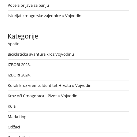
Počela prijava za banju
Istorijat crnogorske zajednice u Vojvodini
Kategorije
Apatin
Biciklistička avantura kroz Vojvodinu
IZBORI 2023.
IZBORI 2024.
Korak kroz vreme: Identitet Hrvata u Vojvodini
Kroz oči Crnogoraca – život u Vojvodini
Kula
Marketing
Odžaci