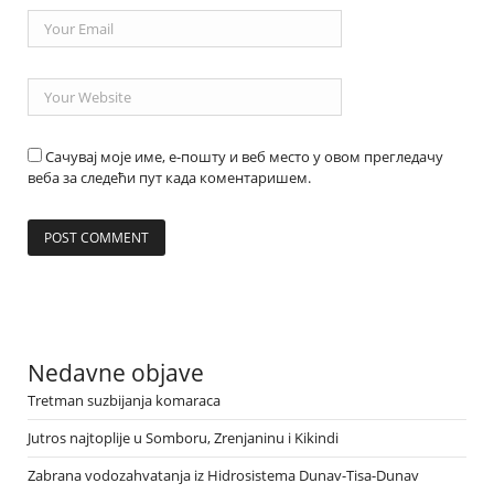
Сачувај моје име, е-пошту и веб место у овом прегледачу
веба за следећи пут када коментаришем.
Nedavne objave
Tretman suzbijanja komaraca
Jutros najtoplije u Somboru, Zrenjaninu i Kikindi
Zabrana vodozahvatanja iz Hidrosistema Dunav-Tisa-Dunav