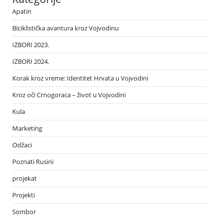
Apatin
Biciklistička avantura kroz Vojvodinu
IZBORI 2023.
IZBORI 2024.
Korak kroz vreme: Identitet Hrvata u Vojvodini
Kroz oči Crnogoraca – život u Vojvodini
Kula
Marketing
Odžaci
Poznati Rusini
projekat
Projekti
Sombor