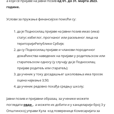
а који се пријаве на Јавни позив
од 01. до 31. марта 2023.
године.
Услови за пружање финансијске помоћи су:
да је Подносилац пријаве на Јавни позив имао (има)
статус избеглог, прогнаног или расељеног лица на
територијиРепублике Србије;
да су Подносилац пријаве и чланови породичног
домаћинства наведених на пријави у родитељском или
старатељском односу (у случају да је Подносилац
пријаве родитељ или старатељ);
да ученик у току досадашњег школовања има просек
оцена најмање 3,50;
да ученик редовно похађа средњу школу;
Јавни позив и пријавни образац за ученике можете
погледати
овде
,
а можете их добити и у канцеларији број 3 у
Општинској управи Кула код поверенице Комесаријата за