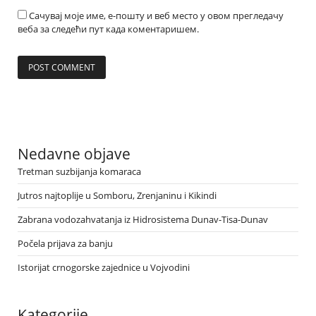
Сачувај моје име, е-пошту и веб место у овом прегледачу
веба за следећи пут када коментаришем.
Nedavne objave
Tretman suzbijanja komaraca
Jutros najtoplije u Somboru, Zrenjaninu i Kikindi
Zabrana vodozahvatanja iz Hidrosistema Dunav-Tisa-Dunav
Počela prijava za banju
Istorijat crnogorske zajednice u Vojvodini
Kategorije