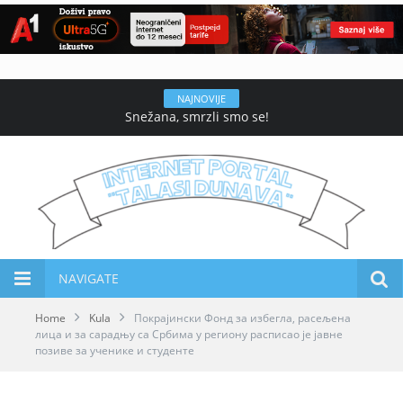
NAJNOVIJE
Snežana, smrzli smo se!
NAVIGATE
Home
Kula
Покрајински Фонд за избегла, расељена
лица и за сарадњу са Србима у региону расписао је јавне
позиве за ученике и студенте