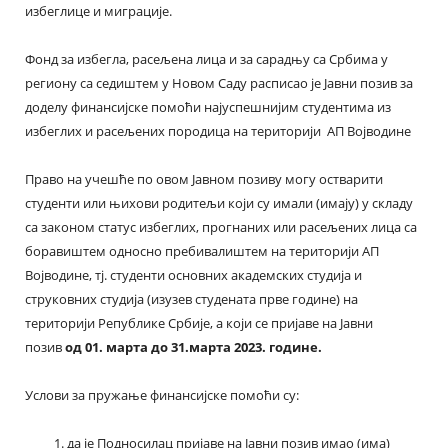
избеглице и миграције.
Фонд за избегла, расељена лица и за сарадњу са Србима у
региону са седиштем у Новом Саду расписао је Јавни позив за
доделу финансијске помоћи најуспешнијим студентима из
избеглих и расељених породица на територији АП Војводине
Право на учешће по овом Јавном позиву могу остварити
студенти или њихови родитељи који су имали (имају) у складу
са законом статус избеглих, прогнаних или расељених лица са
боравиштем односно пребивалиштем на територији АП
Војводине, тј. студенти основних академских студија и
струковних студија (изузев студената прве године) на
територији Републике Србије, а који се пријаве на Јавни
позив
од 01. марта до 31.марта 2023. године.
Услови за пружање финансијске помоћи су:
да је Подносилац пријаве на Јавни позив имао (има)