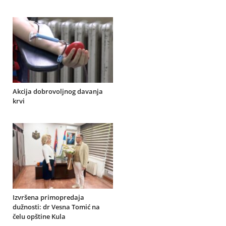
Akcija dobrovoljnog davanja
krvi
Izvršena primopredaja
dužnosti: dr Vesna Tomić na
čelu opštine Kula