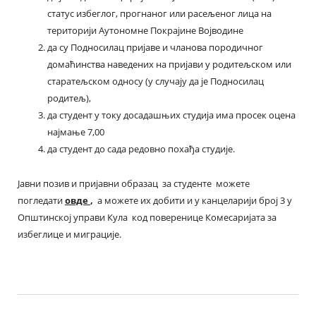
статус избеглог, прогнаног или расељеног лица на
територији Аутономне Покрајине Војводине
да су Подносилац пријаве и чланова породичног
домаћинства наведених на пријави у родитељском или
старатељском односу (у случају да је Подносилац
родитељ),
да студент у току досадашњих студија има просек оцена
најмање 7,00
да студент до сада редовно похађа студије.
Јавни позив и пријавни образац за студенте можете
погледати
овде
,
а можете их добити и у канцеларији број 3 у
Општинској управи Кула код поверенице Комесаријата за
избеглице и миграције.