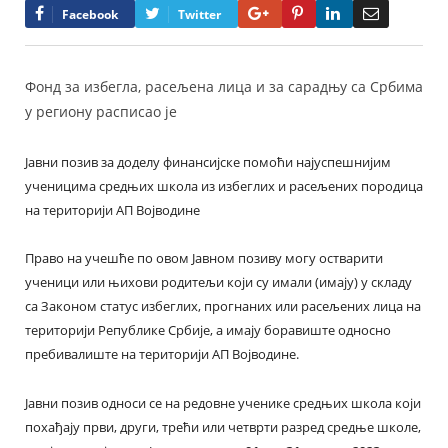
Google+
Pinterest
LinkedIn
Email
Facebook
Twitter
Фонд за избегла, расељена лица и за сарадњу са Србима
у региону расписао је
Јавни позив за доделу финансијске помоћи најуспешнијим
ученицима средњих школа из избеглих и расељених породица
на територији АП Војводине
Право на учешће по овом Јавном позиву могу остварити
ученици или њихови родитељи који су имали (имају) у складу
са Законом статус избеглих, прогнаних или расељених лица на
територији Републике Србије, а имају боравиште односно
пребивалиште на територији АП Војводине.
Јавни позив односи се на редовне ученике средњих школа који
похађају први, други, трећи или четврти разред средње школе,