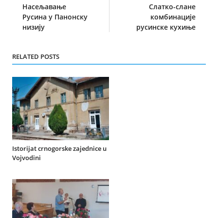
Насељавање
Слатко-слане
Русина у Панонску
комбинације
низију
русинске кухиње
RELATED POSTS
Istorijat crnogorske zajednice u
Vojvodini