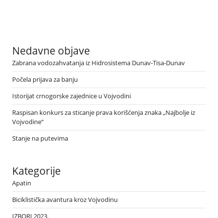
Nedavne objave
Zabrana vodozahvatanja iz Hidrosistema Dunav-Tisa-Dunav
Počela prijava za banju
Istorijat crnogorske zajednice u Vojvodini
Raspisan konkurs za sticanje prava korišćenja znaka „Najbolje iz
Vojvodine“
Stanje na putevima
Kategorije
Apatin
Biciklistička avantura kroz Vojvodinu
IZBORI 2023.