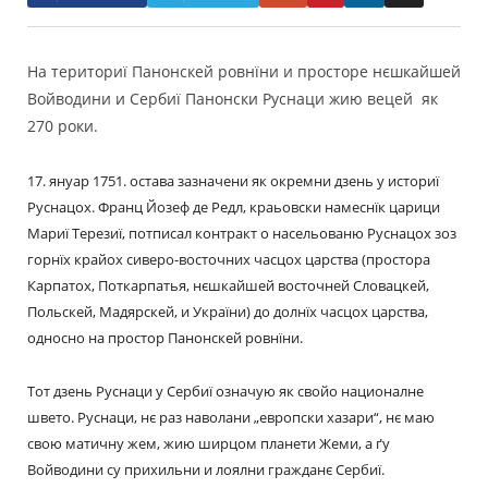
На териториї Панонскей ровнїни и просторе нєшкайшей
Войводини и Сербиї Панонски Руснаци жию вецей як
270 роки.
17. януар 1751. остава зазначени як окремни дзень у историї
Руснацох. Франц Йозеф де Редл, краьовски намеснїк царици
Мариї Терезиї, потписал контракт о насельованю Руснацох зоз
горнїх крайох сиверо-восточних часцох царства (простора
Карпатох, Поткарпатья, нєшкайшей восточней Словацкей,
Польскей, Мадярскей, и України) до долнїх часцох царства,
односно на простор Панонскей ровнїни.
Тот дзень Руснаци у Сербиї означую як свойо националне
швето. Руснаци, нє раз наволани „европски хазари“, нє маю
свою матичну жем, жию ширцом планети Жеми, а ґу
Войводини су прихильни и лоялни гражданє Сербиї.