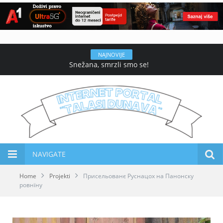
NAJNOVIJE
Snežana, smrzli smo se!
NAVIGATE
Home
Projekti
Присельованє Руснацох на Панонску
ровнїну