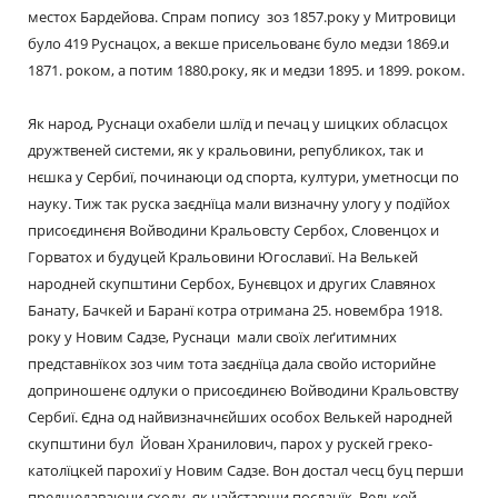
местох Бардейова. Спрам попису зоз 1857.року у Митровици
було 419 Руснацох, а векше присельованє було медзи 1869.и
1871. роком, а потим 1880.року, як и медзи 1895. и 1899. роком.
Як народ, Руснаци охабели шлїд и печац у шицких обласцох
дружтвеней системи, як у кральовини, републикох, так и
нєшка у Сербиї, починаюци од спорта, култури, уметносци по
науку. Тиж так руска заєднїца мали визначну улогу у подїйох
присоєдинєня Войводини Кральовсту Сербох, Словенцох и
Горватох и будуцей Кральовини Югославиї. На Велькей
народней скупштини Сербох, Бунєвцох и других Славянох
Банату, Бачкей и Баранї котра отримана 25. новембра 1918.
року у Новим Садзе, Руснаци мали своїх леґитимних
представнїкох зоз чим тота заєднїца дала свойо историйне
доприношенє одлуки о присоєдинєю Войводини Кральовству
Сербиї. Єдна од найвизначнєйших особох Велькей народней
скупштини бул Йован Хранилович, парох у рускей греко-
католїцкей парохиї у Новим Садзе. Вон достал чесц буц перши
предшедаваюци сходу, як найстарши посланїк Велькей