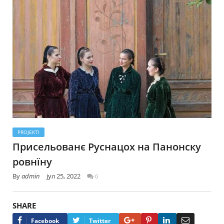
PROJEKTI
Присельованє Руснацох на Панонску
ровнїну
By
admin
јул 25, 2022
0
SHARE
Google+
Pinterest
LinkedIn
Email
Facebook
Twitter