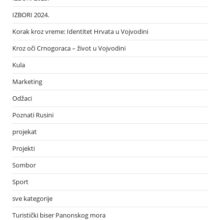
IZBORI 2024.
Korak kroz vreme: Identitet Hrvata u Vojvodini
Kroz oči Crnogoraca – život u Vojvodini
Kula
Marketing
Odžaci
Poznati Rusini
projekat
Projekti
Sombor
Sport
sve kategorije
Turistički biser Panonskog mora