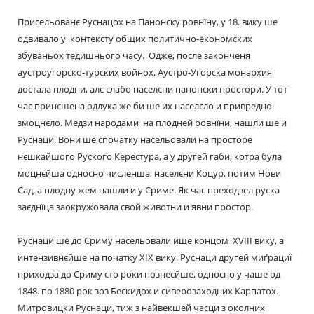
Присельованє Руснацох на Панонску ровнїну, у 18. вику ше
одвивало у контексту общих политично-економских
збуваньох тедишнього часу. Одже, после законченя
аустроугорско-турских войнох, Аустро-Угорска монархия
достала плодни, алє слабо населєни панонски простори. У тот
час принєшена одлука же би ше их населєло и привредно
змоцнєло. Медзи народами на плодней ровнїни, нашли ше и
Руснаци. Вони ше спочатку насельовали на просторе
нєшкайшого Руского Керестура, а у другей габи, котра була
моцнєйша односно численша, населєни Коцур, потим Нови
Сад, а плодну жем нашли и у Сриме. Як час преходзел руска
заєднїца заокружовала свой животни и явни простор.
Руснаци ше до Сриму насельовали ище концом XVIII вику, а
интензивнєйше на початку XIX вику. Руснаци другей миґрациї
приходза до Сриму сто роки познеєйше, односно у чаше од
1848. по 1880 рок зоз Бескидох и сиверозаходних Карпатох.
Митровицки Руснаци, тиж з найвекшей часци з околних