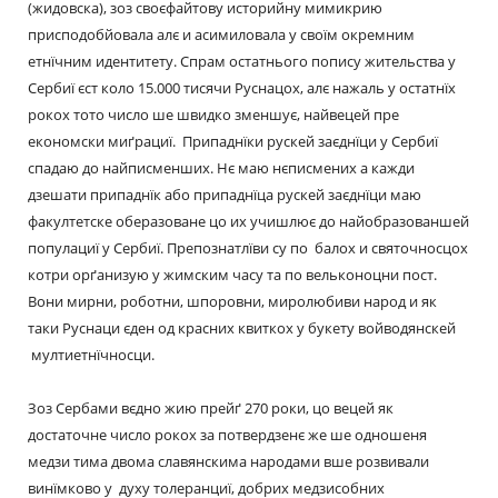
(жидовска), зоз своєфайтову историйну мимикрию
присподобйовала алє и асимиловала у своїм окремним
етнїчним идентитету. Спрам остатнього попису жительства у
Сербиї єст коло 15.000 тисячи Руснацох, алє нажаль у остатнїх
рокох тото число ше швидко зменшує, найвецей пре
економски миґрациї. Припаднїки рускей заєднїци у Сербиї
спадаю до найписменших. Нє маю нєписмених а кажди
дзешати припаднїк або припаднїца рускей заєднїци маю
факултетске оберазоване цо их учишлює до найобразованшей
популациї у Сербиї. Препознатлїви су по балох и святочносцох
котри орґанизую у жимским часу та по вельконоцни пост.
Вони мирни, роботни, шпоровни, миролюбиви народ и як
таки Руснаци єден од красних квиткох у букету войводянскей
мултиетнїчносци.
Зоз Сербами вєдно жию прейґ 270 роки, цо вецей як
достаточне число рокох за потвердзенє же ше одношеня
медзи тима двома славянскима народами вше розвивали
винїмково у духу толеранциї, добрих медзисобних