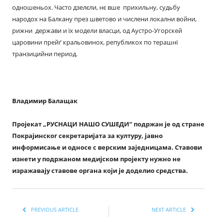
одношеньох. Часто дзелєли, нє вше прихильну, судьбу
народох на Балкану през шветово и числени локални войни,
рижни держави и їх модели власци, од Аустро-Угорскей
царовини прейґ кральовинох, републикох по терашнї
транзицийни период.
Владимир Бала
щ
ак
Пројекат „РУСНАЦИ НАШО СУШЕДИ“ подржан је од стране
Покрајинског секретаријата за културу, јавно
информисање и односе с верским заједницама. Ставови
изнети у подржаном медијском пројекту нужно не
изражавају ставове органа који је доделио средства.
PREVIOUS ARTICLE
NEXT ARTICLE