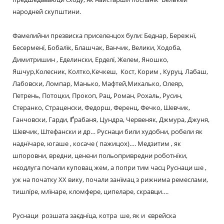
народней скупштини.
Фамелийни презвиска приселєнцох були: Беднар, Бережнї,
Бесерменї, Бобалїк, Блашчак, Ванчик, Велики, Ходоба,
Димитришин , Еделински, Ерделї, Желем, Яношко,
Яшчур,Колесник, Колтко,Кечкеш, Кост, Корим , Куруц, Лабаш,
Лабовски, Ломпар, Манько, Мафтей,Михалько, Олеяр,
Петрень, Потоцки, Прокоп, Рац, Роман, Рохаль, Русин,
Стеранко, Страценски, Федорш, Ференц, Фечко, Шевчик,
Ганчовски, Гарди,
Ґ
рабаня, Цундра, Червеняк, Джмура, Джуня,
Шевчик, Штефански и др… Руснаци били худобни, робели як
наднїчаре, югаше , косаче ( пажицох)…. Медзитим , як
шпоровни, вредни, ценєни польопривредни роботнїки,
нєодлуга почали куповац жем, а попри тим часц Руснаци ше ,
уж на початку XX вику, почали занїмац з рижнима ремеслами,
тишлїре, млїнаре, кломфере, ципеларе, скравци….
Руснаци розшата заєднїца, котра ше, як и єврейска