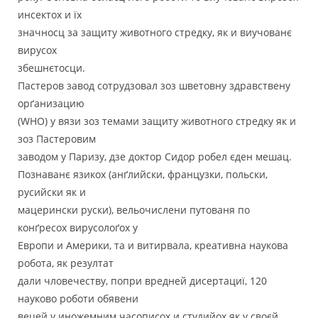
инсектох и їх
значносц за защиту животного стредку, як и виучованє
вирусох
збешнєтосци.
Пастеров завод сотрудзовал зоз шветовну здравствену
орґанизацию
(WHO) у вязи зоз темами защиту животного стредку як и
зоз Пастеровим
заводом у Паризу, дзе доктор Сидор робел єден мешац.
Познаванє язикох (анґлийски, французки, польски,
русийски як и
мацерински руски), вельочислени путованя по
конґресох вирусолоґох у
Европи и Америки, та и витирвала, креативна наукова
робота, як резултат
дали чловечеству, попри вредней дисертациї, 120
науково роботи обявени
вецей у иножемним часописох и студийох як у своєй