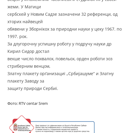
жеми. У Матици
сербскей у Новим Садзе зазначени 32 референци, од
хторих найвецей
обявени у Зборнїкох за природни науки у цеку 1967. по
1997. рок.
За длугорочну успишну роботу у подручу науки др
Кирил Сидор достал
векше число похвалох, повельох, орден роботи зоз
стриберним венцом,
Златну плакету орґанизациї „Србијашуме“ и Златну
плакету Заводу за
защиту природи Сербиї.
Фото: RTV centar Srem