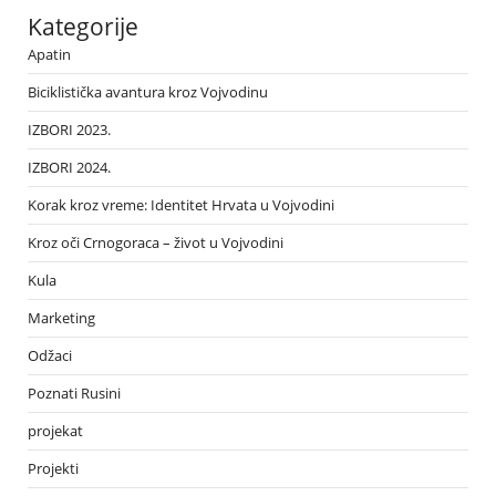
Kategorije
Apatin
Biciklistička avantura kroz Vojvodinu
IZBORI 2023.
IZBORI 2024.
Korak kroz vreme: Identitet Hrvata u Vojvodini
Kroz oči Crnogoraca – život u Vojvodini
Kula
Marketing
Odžaci
Poznati Rusini
projekat
Projekti