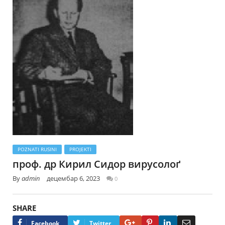
POZNATI RUSINI
PROJEKTI
проф. др Кирил Сидор вирусолоґ
By
admin
децембар 6, 2023
0
SHARE
Google+
Pinterest
LinkedIn
Email
Facebook
Twitter