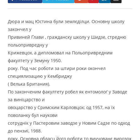
Дюра и мац Юстина були землєдїлци. Основну школу
закончел у
Привиней Ґлави , гражданску школу у Шидзе, стредню
польопривредну у
Крижевцох, а дипломовал на Польопривредним
факултету у Земуну 1950.
року. Под час роботи за штири роки окончел
специялизацию у Кембриджу
( Велька Британия).
По законченим факултету робел як ентомолоґ у Заводе
за винїцарство и
овоцарство у Сримским Карловцох; од 1957, на їх
поволанку бул наукови
сотруднїк у Пастеровим заводзе у Новим Садзе по одход
до пензиї, 1988.
року. Основна обласц його роботи то виучованє вирозох