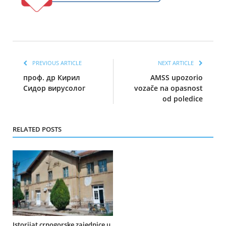
PREVIOUS ARTICLE
NEXT ARTICLE
проф. др Кирил
AMSS upozorio
Сидор вирусолог
vozače na opasnost
od poledice
RELATED POSTS
Istorijat crnogorske zajednice u