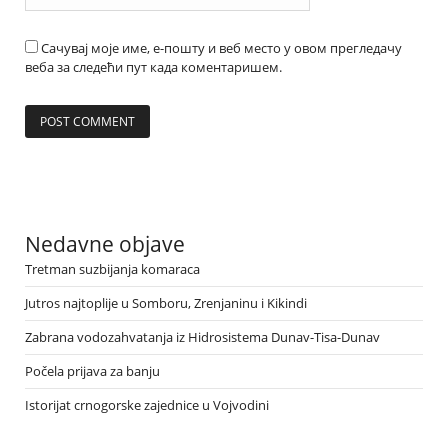
Сачувај моје име, е-пошту и веб место у овом прегледачу
веба за следећи пут када коментаришем.
Nedavne objave
Tretman suzbijanja komaraca
Jutros najtoplije u Somboru, Zrenjaninu i Kikindi
Zabrana vodozahvatanja iz Hidrosistema Dunav-Tisa-Dunav
Počela prijava za banju
Istorijat crnogorske zajednice u Vojvodini