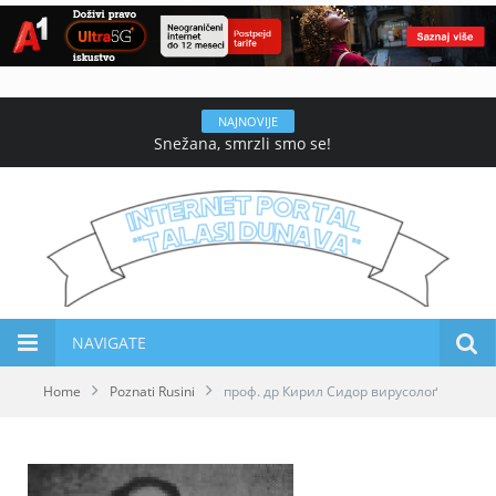
NAJNOVIJE
Snežana, smrzli smo se!
NAVIGATE
Home
Poznati Rusini
проф. др Кирил Сидор вирусолоґ